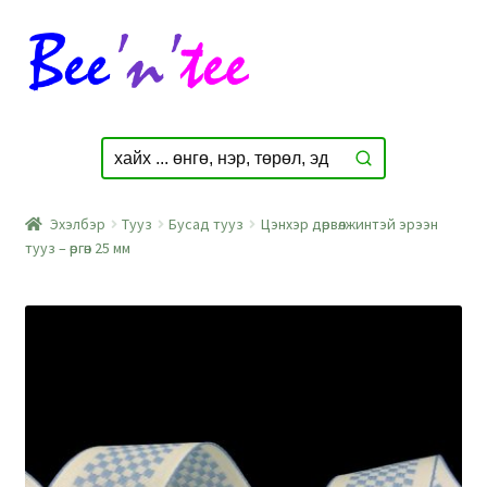
Skip
Skip
to
to
navigation
content
Эхэлбэр
Тууз
Бусад тууз
Цэнхэр дөрвөлжинтэй эрээн
тууз – өргөн 25 мм