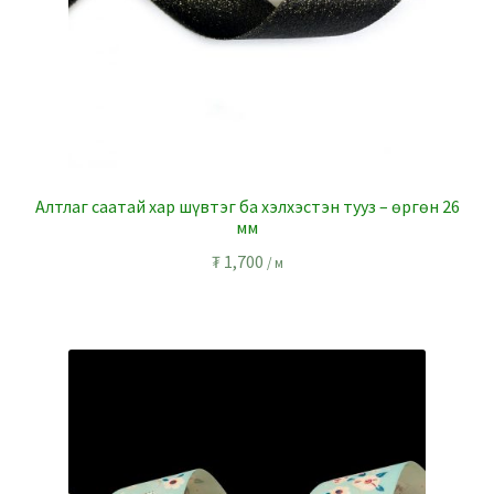
Алтлаг саатай хар шүвтэг ба хэлхэстэн тууз – өргөн 26
мм
₮
1,700
/ м