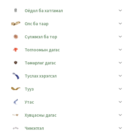
Оёдол ба хатгамал
Олс ба таар
Сүлжмэл ба тор
Тоглоомын дагас
Төмөрлөг дагас
Туслах хэрэгсэл
Тууз
Утас
Хувцасны дагас
Чимэглэл