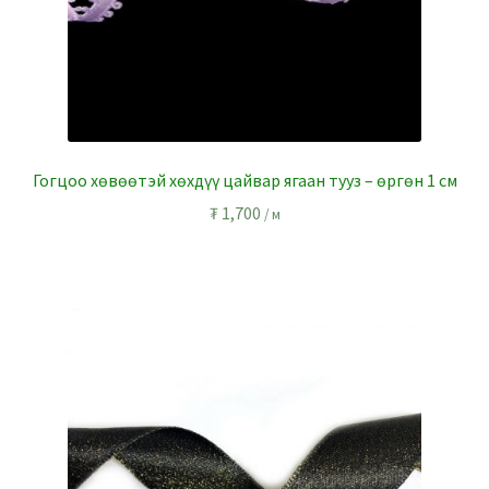
Гогцоо хөвөөтэй хөхдүү цайвар ягаан тууз – өргөн 1 см
₮
1,700
/ м