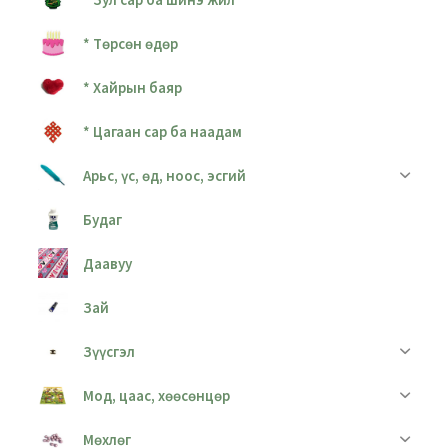
* Төрсөн өдөр
* Хайрын баяр
* Цагаан сар ба наадам
Арьс, үс, өд, ноос, эсгий
Будаг
Даавуу
Зай
Зүүсгэл
Мод, цаас, хөөсөнцөр
Мөхлөг