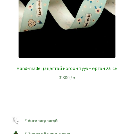
Hand-made цэцэгтэй ногоон тууз – өргөн 2.6 см
₮
800
/ м
* Ангилагдаагүй
* Зул сар ба шинэ жил