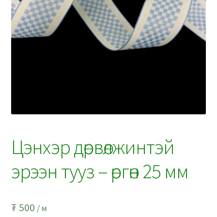
Цэнхэр дөрвөлжинтэй
эрээн тууз – өргөн 25 мм
₮
500
/ м