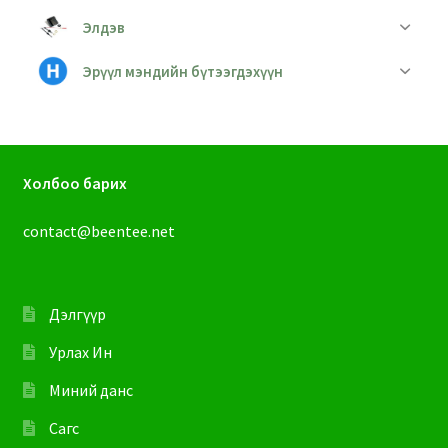
Элдэв
Эрүүл мэндийн бүтээгдэхүүн
Холбоо барих
contact@beentee.net
Дэлгүүр
Урлах Ин
Миний данс
Сагс