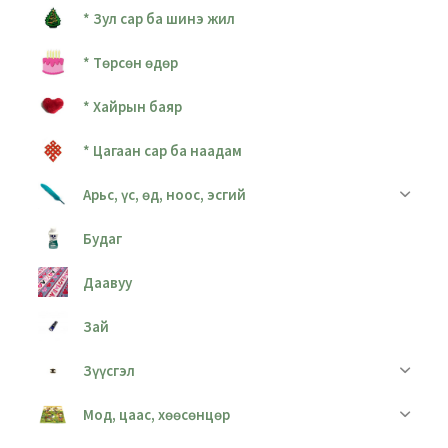
* Зул сар ба шинэ жил
* Төрсөн өдөр
* Хайрын баяр
* Цагаан сар ба наадам
Арьс, үс, өд, ноос, эсгий
Будаг
Даавуу
Зай
Зүүсгэл
Мод, цаас, хөөсөнцөр