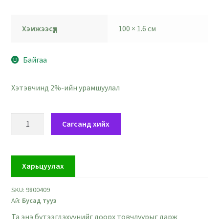
Хэмжээсүүд
100 × 1.6 см
Байгаа
Хэтэвчинд 2%-ийн урамшуулал
Дөрвөлжин
Сагсанд хийх
хээтэй
шар
ногоон
Харьцуулах
тууз
-
SKU:
9800409
өргөн
Ай:
Бусад тууз
16
мм
Та энэ бүтээгдэхүүнийг доорх товчлуурыг дарж