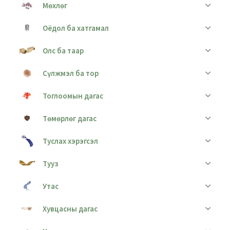
Мөхлөг
Оёдол ба хатгамал
Олс ба таар
Сүлжмэл ба тор
Тоглоомын дагас
Төмөрлөг дагас
Туслах хэрэгсэл
Тууз
Утас
Хувцасны дагас