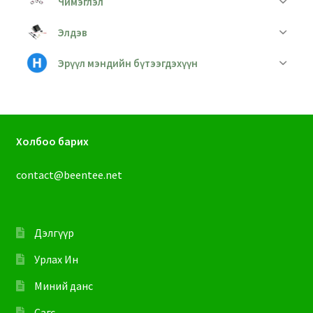
Чимэглэл
Элдэв
Эрүүл мэндийн бүтээгдэхүүн
Холбоо барих
contact@beentee.net
Дэлгүүр
Урлах Ин
Миний данс
Сагс