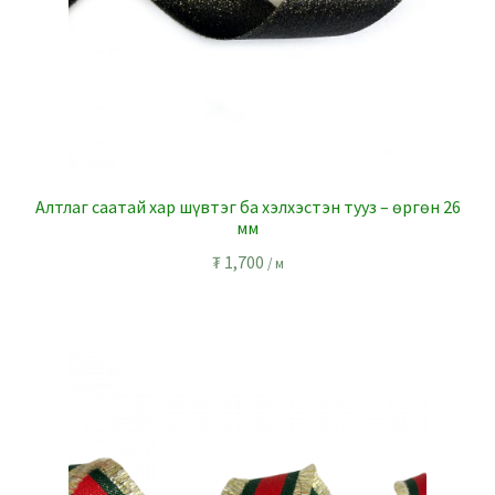
Алтлаг саатай хар шүвтэг ба хэлхэстэн тууз – өргөн 26
мм
₮
1,700
/ м