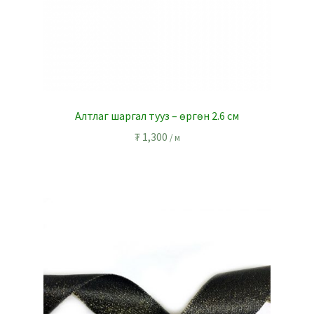
Алтлаг шаргал тууз – өргөн 2.6 см
₮
1,300
/ м