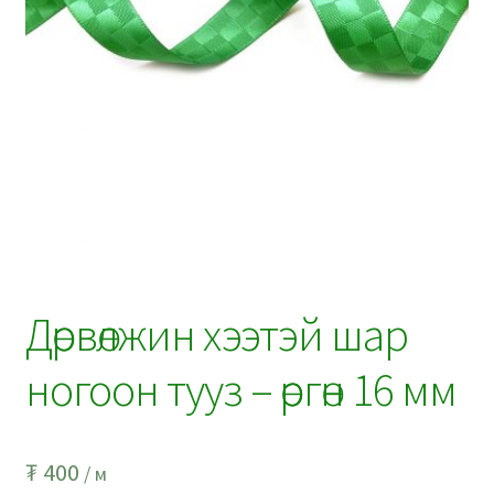
Дөрвөлжин хээтэй шар
ногоон тууз – өргөн 16 мм
₮
400
/ м