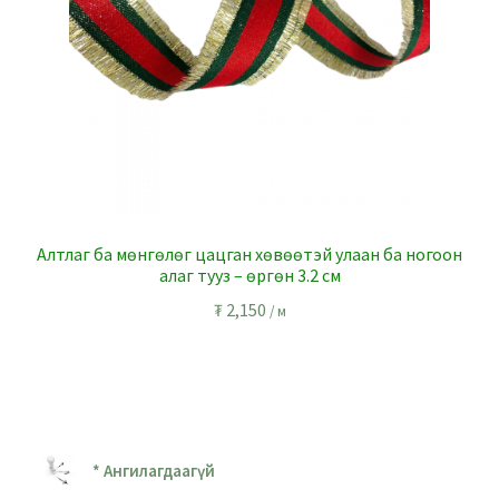
Алтлаг ба мөнгөлөг цацган хөвөөтэй улаан ба ногоон
алаг тууз – өргөн 3.2 см
₮
2,150
/ м
* Ангилагдаагүй