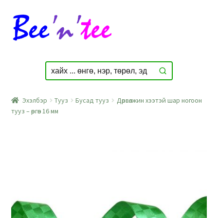
Skip
Skip
to
to
navigation
content
Эхэлбэр
Тууз
Бусад тууз
Дөрвөлжин хээтэй шар ногоон
тууз – өргөн 16 мм