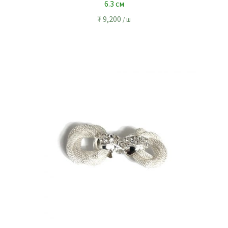
6.3 см
₮
9,200
/ ш