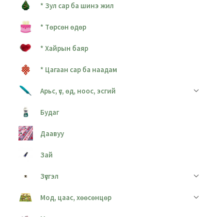
* Зул сар ба шинэ жил
* Төрсөн өдөр
* Хайрын баяр
* Цагаан сар ба наадам
Арьс, үс, өд, ноос, эсгий
Будаг
Даавуу
Зай
Зүүсгэл
Мод, цаас, хөөсөнцөр