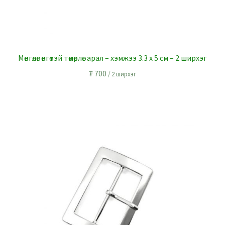
Мөнгөлөг өнгөтэй төмөрлөг арал – хэмжээ 3.3 x 5 см – 2 ширхэг
₮
700
/ 2 ширхэг