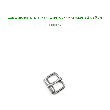
Даашинзны алтлаг хайлшин горхи – хэмжээ 2.2 x 2.9 см
₮
800
/ ш