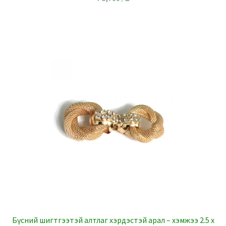
Бүсний шигтгээтэй алтлаг хэрдэстэй арал – хэмжээ 2.5 x