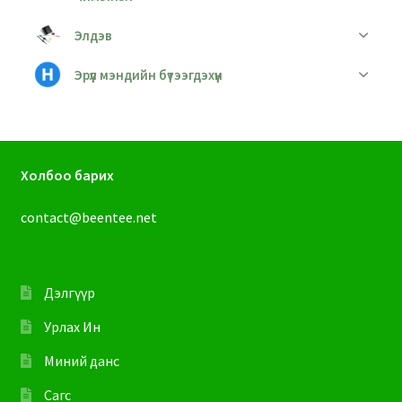
Элдэв
Эрүүл мэндийн бүтээгдэхүүн
Холбоо барих
contact@beentee.net
Дэлгүүр
Урлах Ин
Миний данс
Сагс