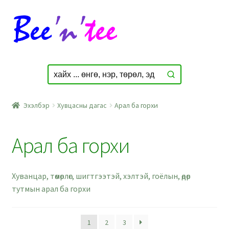
Skip
Skip
to
to
navigation
content
Эхэлбэр
Хувцасны дагас
Арал ба горхи
Арал ба горхи
Хуванцар, төмөрлөг, шигтгээтэй, хэлтэй, гоёлын, өдөр
тутмын арал ба горхи
1
2
3