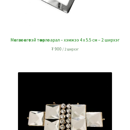
Мөнгөлөг өнгөтэй төмөрлөг арал – хэмжээ 4 x 5.5 см – 2 ширхэг
₮
900
/ 2 ширхэг