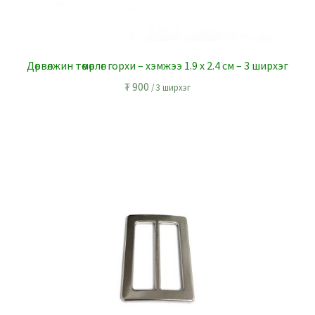
Дөрвөлжин төмөрлөг горхи – хэмжээ 1.9 x 2.4 см – 3 ширхэг
₮
900
/ 3 ширхэг