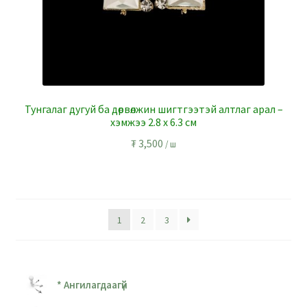
Тунгалаг дугуй ба дөрвөлжин шигтгээтэй алтлаг арал –
хэмжээ 2.8 x 6.3 см
₮
3,500
/ ш
1
2
3
* Ангилагдаагүй