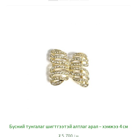
Бүсний тунгалаг шигтгээтэй алтлаг арал – хэмжээ 4 см
₮
5,700
/ ш