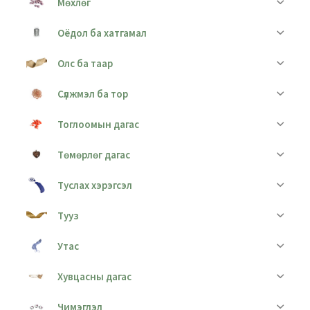
Мөхлөг
Оёдол ба хатгамал
Олс ба таар
Сүлжмэл ба тор
Тоглоомын дагас
Төмөрлөг дагас
Туслах хэрэгсэл
Тууз
Утас
Хувцасны дагас
Чимэглэл