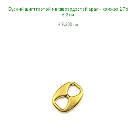
Бүсний шигтгээтэй мөнгөлөг хэрдэстэй арал – хэмжээ 2.7 x
6.2 см
₮
9,200
/ ш