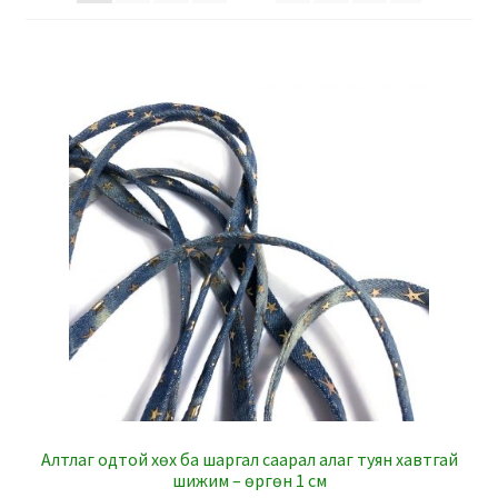
Алтлаг одтой хөх ба шаргал саарал алаг туян хавтгай
шижим – өргөн 1 см