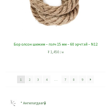
Бор олсон шижим – голч 15 мм – 60 эрчтэй – N12
₮
1,450
/ м
1
2
3
4
…
7
8
9
* Ангилагдаагүй