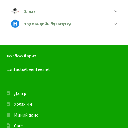
Элдэв
Эрүүл мэндийн бүтээгдэхүүн
Холбоо барих
contact@beentee.net
Дэлгүүр
Урлах Ин
Миний данс
Сагс