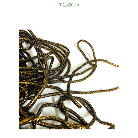
₮
1,400
/ м