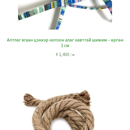
Алтлаг ягаан цэнхэр ногоон алаг хавтгай шижим – өргөн
1 см
₮
1,400
/ м