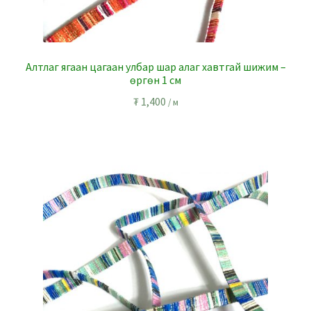
Алтлаг ягаан цагаан улбар шар алаг хавтгай шижим –
өргөн 1 см
₮
1,400
/ м