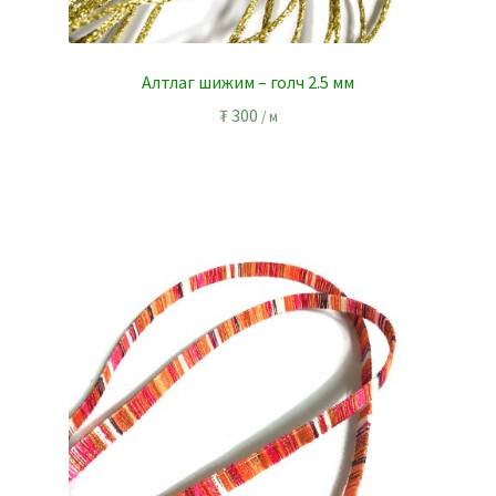
Алтлаг шижим – голч 2.5 мм
₮
300
/ м