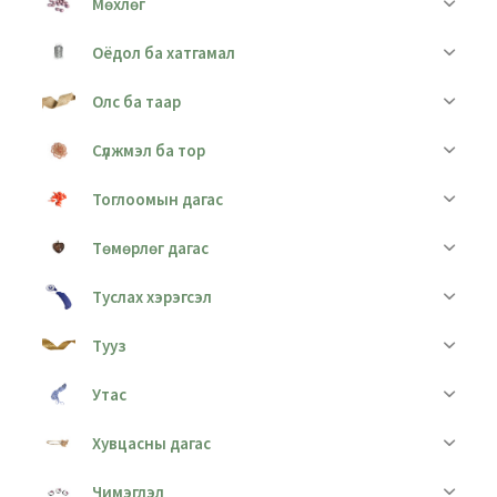
Мөхлөг
Оёдол ба хатгамал
Олс ба таар
Сүлжмэл ба тор
Тоглоомын дагас
Төмөрлөг дагас
Туслах хэрэгсэл
Тууз
Утас
Хувцасны дагас
Чимэглэл