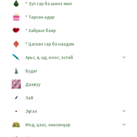
* Зул сар ба шинэ жил
* Төрсөн өдөр
* Хайрын баяр
* Цагаан сар ба наадам
Арьс, үс, өд, ноос, эсгий
Будаг
Даавуу
Зай
Зүүсгэл
Мод, цаас, хөөсөнцөр