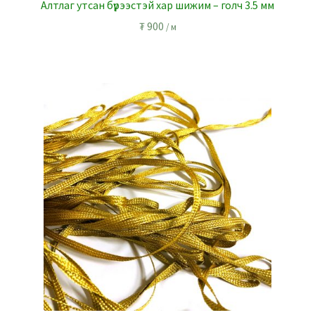
Алтлаг утсан бүрээстэй хар шижим – голч 3.5 мм
₮
900
/ м