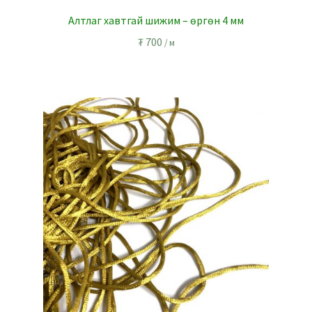
Алтлаг хавтгай шижим – өргөн 4 мм
₮
700
/ м