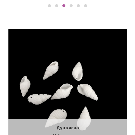
Дун хясаа