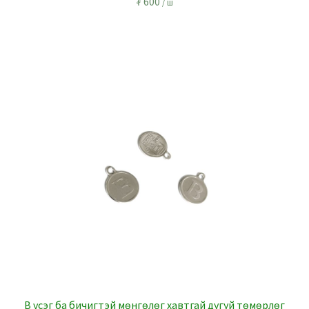
₮
600
/ ш
B үсэг ба бичигтэй мөнгөлөг хавтгай дугуй төмөрлөг