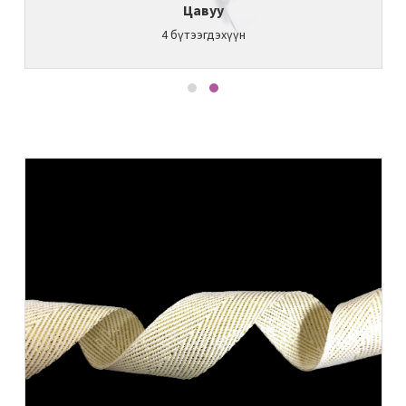
Цавуу
4
бүтээгдэхүүн