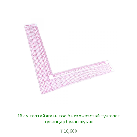
16 см талтай ягаан тоо ба хэмжээстэй тунгалаг
хуванцар булан шугам
₮
10,600