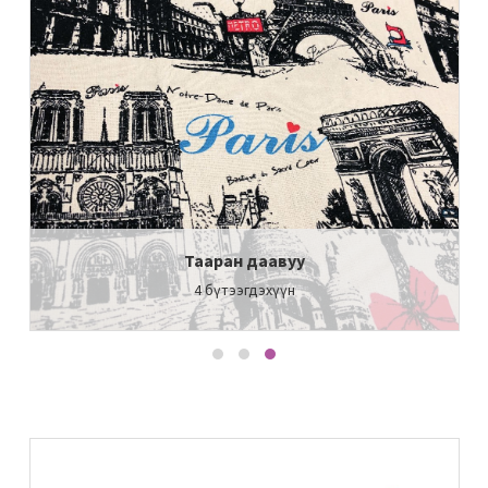
Тааран даавуу
4
бүтээгдэхүүн