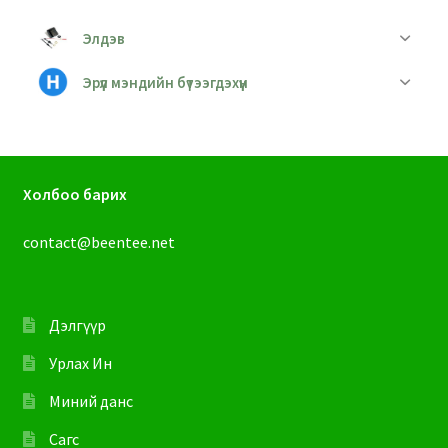
Элдэв
Эрүүл мэндийн бүтээгдэхүүн
Холбоо барих
contact@beentee.net
Дэлгүүр
Урлах Ин
Миний данс
Сагс