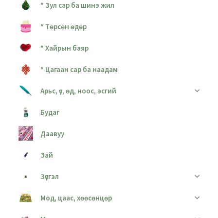
* Зул сар ба шинэ жил
* Төрсөн өдөр
* Хайрын баяр
* Цагаан сар ба наадам
Арьс, үс, өд, ноос, эсгий
Будаг
Даавуу
Зай
Зүүсгэл
Мод, цаас, хөөсөнцөр