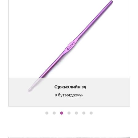
Сүлжмэлийн зүү
8
бүтээгдэхүүн