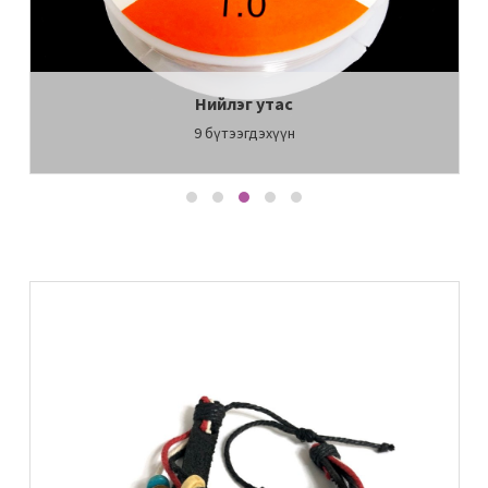
Нийлэг утас
9
бүтээгдэхүүн