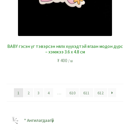
BABY гэсэн үг тэвэрсэн нялх хүүхэдтэй ягаан модон дүрс
– хэмжээ 3.6 x 4.8 см
₮
400
/ ш
1
2
3
4
…
610
611
612
* Ангилагдаагүй