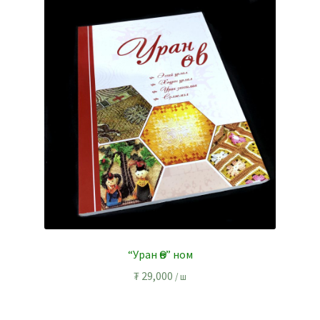
“Уран Өв” ном
₮
29,000
/ ш