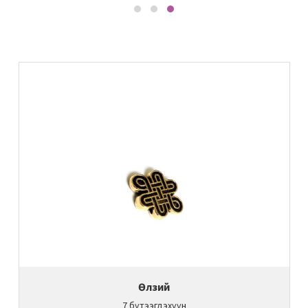
Өлзий
7
бүтээгдэхүүн