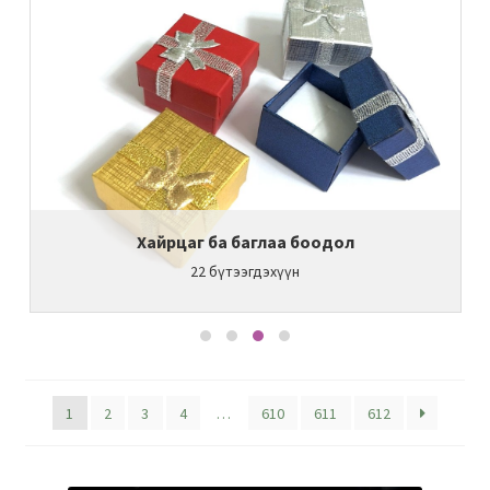
Хайрцаг ба баглаа боодол
22
бүтээгдэхүүн
1
2
3
4
…
610
611
612