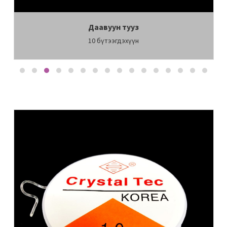
Даавуун тууз
10
бүтээгдэхүүн