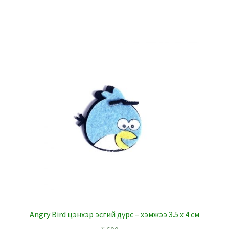
Angry Bird цэнхэр эсгий дүрс – хэмжээ 3.5 x 4 см