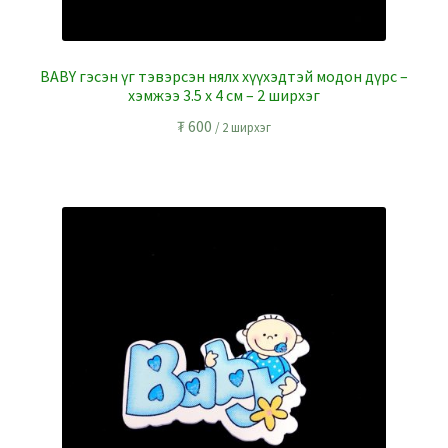
BABY гэсэн үг тэвэрсэн нялх хүүхэдтэй модон дүрс –
хэмжээ 3.5 x 4 см – 2 ширхэг
₮
600
/ 2 ширхэг