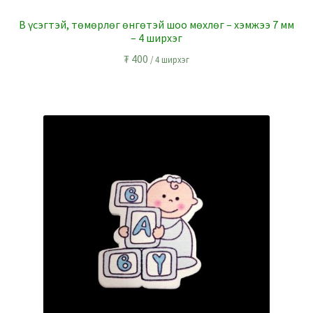
B үсэгтэй, төмөрлөг өнгөтэй шоо мөхлөг – хэмжээ 7 мм
– 4 ширхэг
₮
400
/ 4 ширхэг