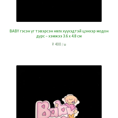
BABY гэсэн үг тэвэрсэн нялх хүүхэдтэй цэнхэр модон
дүрс – хэмжээ 3.6 x 4.8 см
₮
400
/ ш