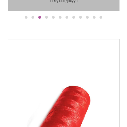
11
бүтээгдэхүүн