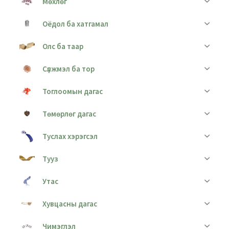
Мөхлөг
Оёдол ба хатгамал
Олс ба таар
Сүлжмэл ба тор
Тоглоомын дагас
Төмөрлөг дагас
Туслах хэрэгсэл
Тууз
Утас
Хувцасны дагас
Чимэглэл