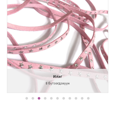
Илэг
8
бүтээгдэхүүн