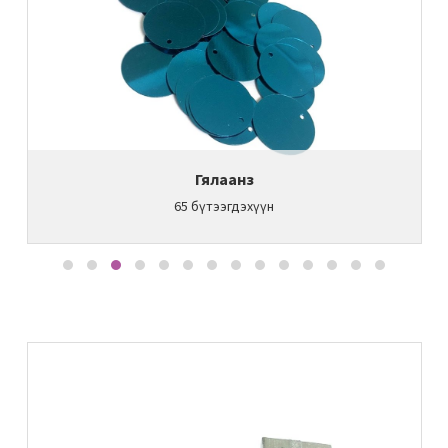
Гялаанз
65
бүтээгдэхүүн