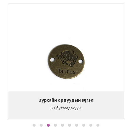
Зурхайн ордуудын зүүсгэл
21
бүтээгдэхүүн