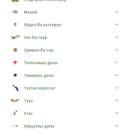
Мөхлөг
Оёдол ба хатгамал
Олс ба таар
Сүлжмэл ба тор
Тоглоомын дагас
Төмөрлөг дагас
Туслах хэрэгсэл
Тууз
Утас
Хувцасны дагас