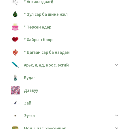
* Ангилагдаагүй
* Зул сар ба шинэ жил
* Төрсөн өдөр
* Хайрын баяр
* Цагаан сар ба наадам
Арьс, үс, өд, ноос, эсгий
Будаг
Даавуу
Зай
Зүүсгэл
Мод, цаас, хөөсөнцөр