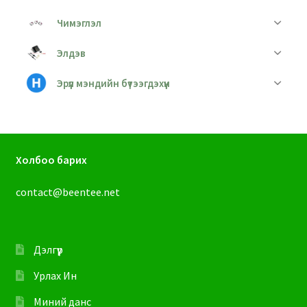
Чимэглэл
Элдэв
Эрүүл мэндийн бүтээгдэхүүн
Холбоо барих
contact@beentee.net
Дэлгүүр
Урлах Ин
Миний данс