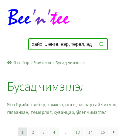
Skip
Skip
to
to
navigation
content
Эхэлбэр
Чимэглэл
Бусад чимэглэл
Бусад чимэглэл
Янз бүрийн хэлбэр, хэмжээ, өнгө, загвартай чихмэл,
гялаанзан, төмөрлөг, хуванцар, үйлэг чимэглэл
1
2
3
4
…
13
14
15