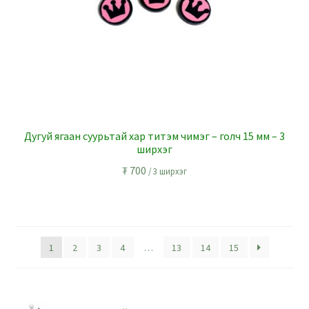
Дугуй ягаан суурьтай хар титэм чимэг – голч 15 мм – 3
ширхэг
₮
700
/ 3 ширхэг
1
2
3
4
…
13
14
15