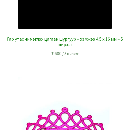
Гар утас чимэглэх цагаан шургуур – хэмжээ 4.5 x 16 мм – 5
ширхэг
₮
600
/ 5 ширхэг