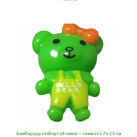
Бамбарууш хэлбэртэй чимэг – хэмжээ 1.7 x 2.5 см