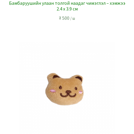
Бамбаруушийн улаан толгой наадаг чимэглэл – хэмжээ
2.4 x 3.9 см
₮
500
/ ш