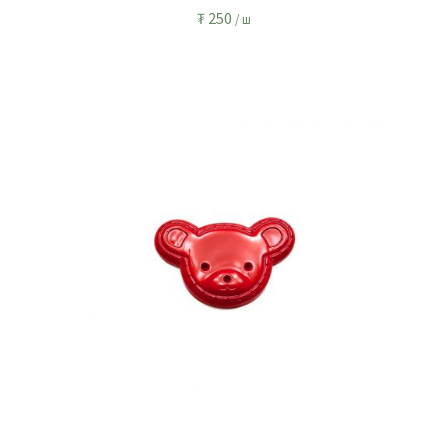
₮
250
/ ш