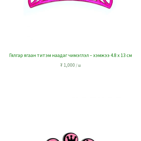
Гялгар ягаан титэм наадаг чимэглэл – хэмжээ 4.8 x 13 см
₮
1,000
/ ш