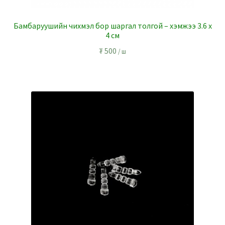
Бамбаруушийн чихмэл бор шаргал толгой – хэмжээ 3.6 x
4 см
₮
500
/ ш