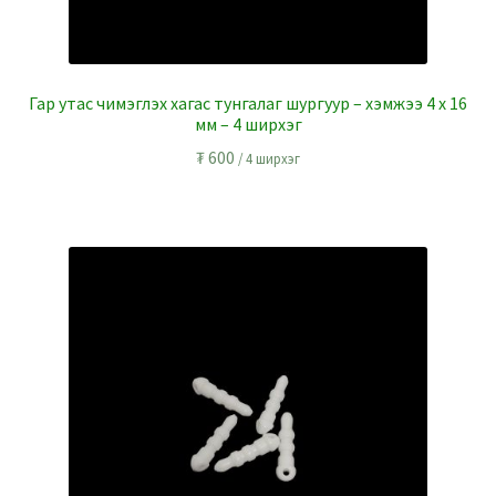
Гар утас чимэглэх хагас тунгалаг шургуур – хэмжээ 4 x 16
мм – 4 ширхэг
₮
600
/ 4 ширхэг