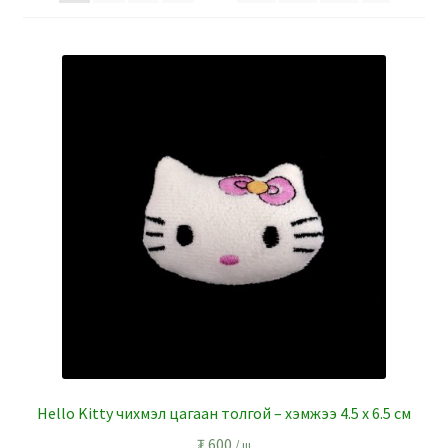
Hello Kitty чихмэл цагаан толгой – хэмжээ 4.5 x 6.5 см
₮
600
/ ш