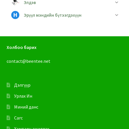
Элдэв
Эрүүл мэндийн бүтээгдэхүүн
Холбоо барих
contact@beentee.net
Дэлгүүр
Урлах Ин
Миний данс
Сагс
Хамтарч ажиллах