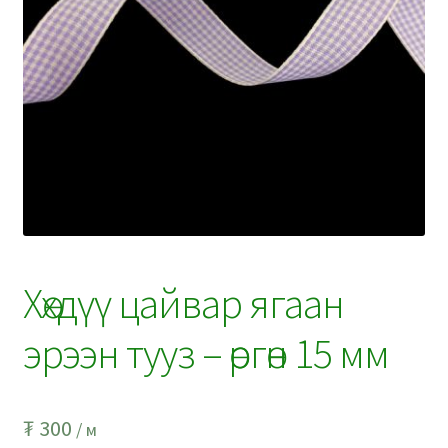
Хөхдүү цайвар ягаан
эрээн тууз – өргөн 15 мм
₮
300
/ м