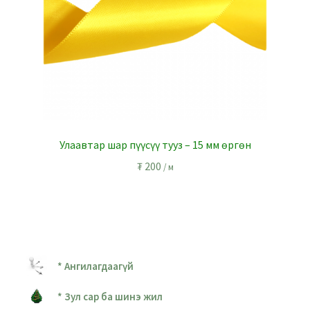
Улаавтар шар пүүсүү тууз – 15 мм өргөн
₮
200
/ м
* Ангилагдаагүй
* Зул сар ба шинэ жил