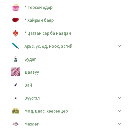
* Төрсөн өдөр
* Хайрын баяр
* Цагаан сар ба наадам
Арьс, үс, өд, ноос, эсгий
Будаг
Даавуу
Зай
Зүүсгэл
Мод, цаас, хөөсөнцөр
Мөхлөг