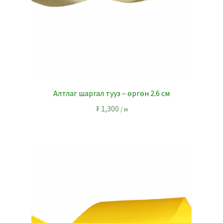
Алтлаг шаргал тууз – өргөн 2.6 см
₮
1,300
/ м