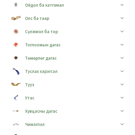
Оёдол ба хатгамал
Олс ба таар
Сүлжмэл ба тор
Тоглоомын дагас
Төмөрлөг дагас
Туслах хэрэгсэл
Тууз
Утас
Хувцасны дагас
Чимэглэл