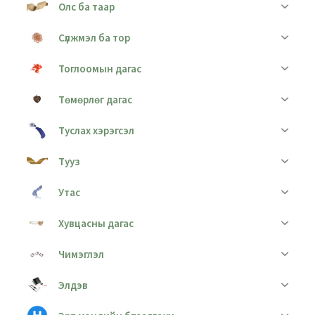
Олс ба таар
Сүлжмэл ба тор
Тоглоомын дагас
Төмөрлөг дагас
Туслах хэрэгсэл
Тууз
Утас
Хувцасны дагас
Чимэглэл
Элдэв