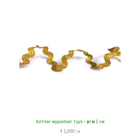
Алтлаг мурилзаг тууз – өргөн 1 см
₮
1,000
/ м