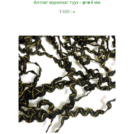
Алтлаг мурилзаг тууз – өргөн 6 мм
₮
600
/ м