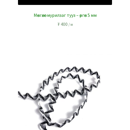
Мөнгөлөг мурилзаг тууз – өргөн 5 мм
₮
400
/ м