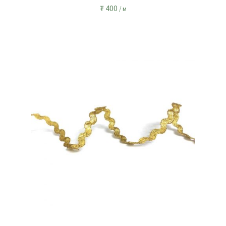
₮
400
/ м