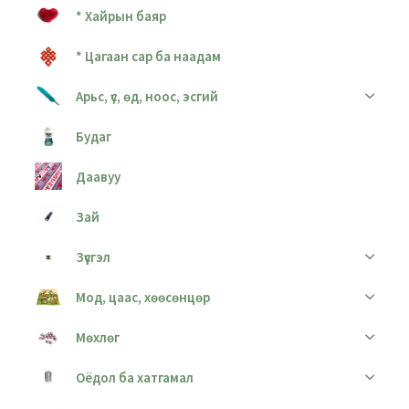
* Хайрын баяр
* Цагаан сар ба наадам
Арьс, үс, өд, ноос, эсгий
Будаг
Даавуу
Зай
Зүүсгэл
Мод, цаас, хөөсөнцөр
Мөхлөг
Оёдол ба хатгамал