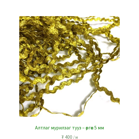
Алтлаг мурилзаг тууз – өргөн 5 мм
₮
400
/ м