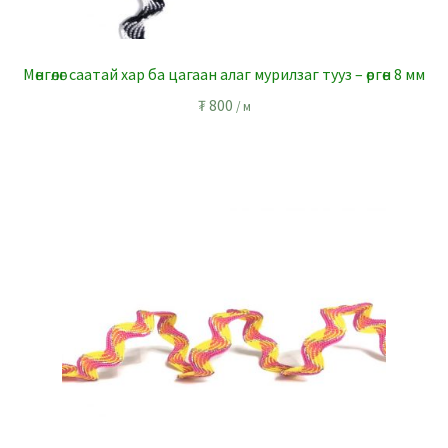
Мөнгөлөг саатай хар ба цагаан алаг мурилзаг тууз – өргөн 8 мм
₮
800
/ м