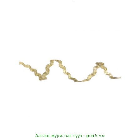
Алтлаг мурилзаг тууз – өргөн 5 мм