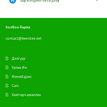
Эрүүл мэндийн бүтээгдэхүүн
Холбоо барих
contact@beentee.net
Дэлгүүр
Урлах Ин
Миний данс
Сагс
Хамтарч ажиллах