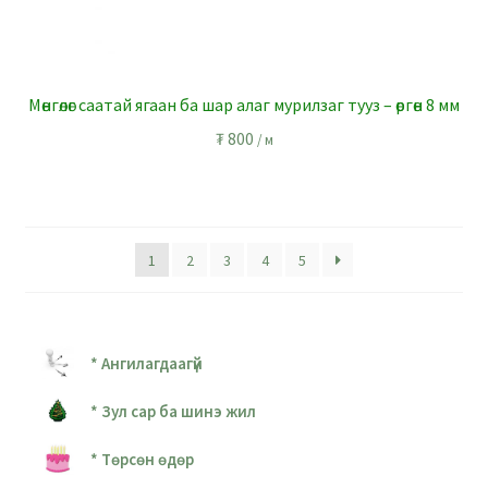
Мөнгөлөг саатай ягаан ба шар алаг мурилзаг тууз – өргөн 8 мм
₮
800
/ м
1
2
3
4
5
* Ангилагдаагүй
* Зул сар ба шинэ жил
* Төрсөн өдөр