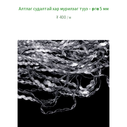
Алтлаг судалтай хар мурилзаг тууз – өргөн 5 мм
₮
400
/ м