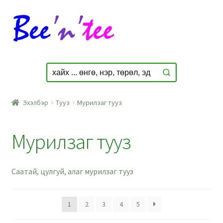
Skip
Skip
to
to
navigation
content
Эхэлбэр
Тууз
Мурилзаг тууз
Мурилзаг тууз
Саатай, цулгуй, алаг мурилзаг тууз
1
2
3
4
5