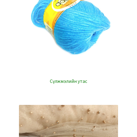
Сүлжмэлийн утас