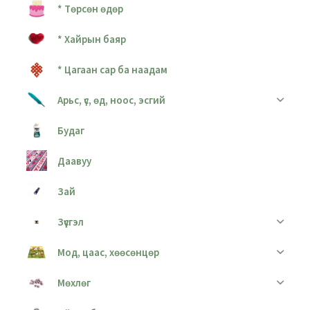
* Төрсөн өдөр
* Хайрын баяр
* Цагаан сар ба наадам
Арьс, үс, өд, ноос, эсгий
Будаг
Даавуу
Зай
Зүүсгэл
Мод, цаас, хөөсөнцөр
Мөхлөг