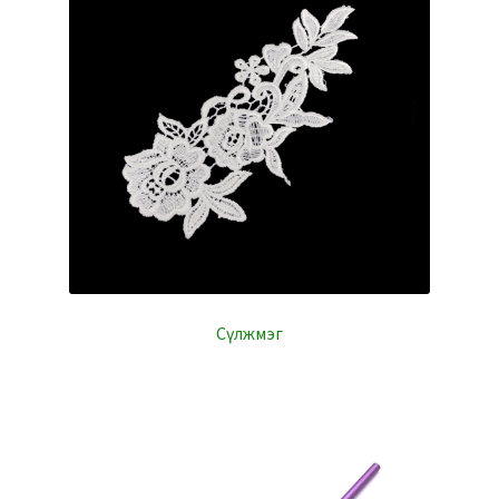
Сүлжмэг