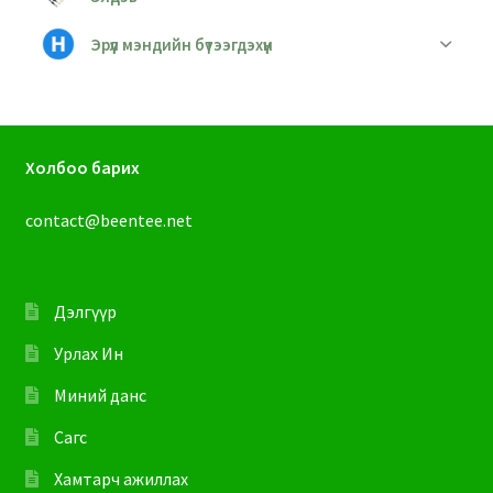
Эрүүл мэндийн бүтээгдэхүүн
Холбоо барих
contact@beentee.net
Дэлгүүр
Урлах Ин
Миний данс
Сагс
Хамтарч ажиллах