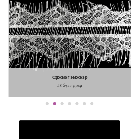
Сүлжмэг эмжээр
53
бүтээгдэхүүн