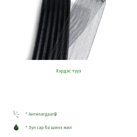
Хэрдэс тууз
* Ангилагдаагүй
* Зул сар ба шинэ жил