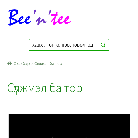
Skip
Skip
to
to
navigation
content
Эхэлбэр
Сүлжмэл ба тор
Сүлжмэл ба тор