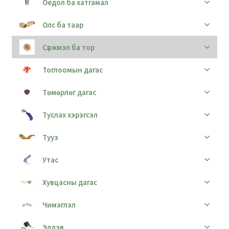
Оёдол ба хатгамал
Олс ба таар
Сүлжмэл ба тор
Тоглоомын дагас
Төмөрлөг дагас
Туслах хэрэгсэл
Тууз
Утас
Хувцасны дагас
Чимэглэл
Элдэв