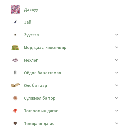
Даавуу
Зай
Зүүсгэл
Мод, цаас, хөөсөнцөр
Мөхлөг
Оёдол ба хатгамал
Олс ба таар
Сүлжмэл ба тор
Тоглоомын дагас
Төмөрлөг дагас