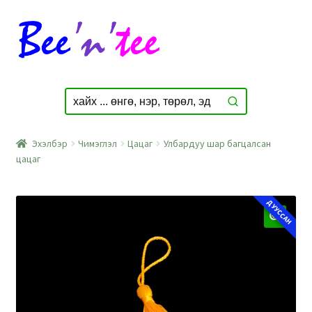
Skip
Skip
to
to
navigation
content
Эхэлбэр
Чимэглэл
Цацаг
Улбардуу шар багцалсан
цацаг
ДУУССАН