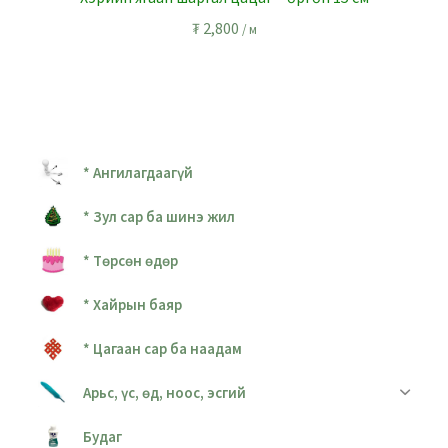
₮
2,800
/ м
* Ангилагдаагүй
* Зул сар ба шинэ жил
* Төрсөн өдөр
* Хайрын баяр
* Цагаан сар ба наадам
Арьс, үс, өд, ноос, эсгий
Будаг