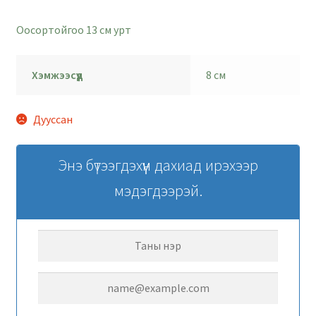
Оосортойгоо 13 см урт
Хэмжээсүүд
8 см
Дууссан
Энэ бүтээгдэхүүн дахиад ирэхээр
мэдэгдээрэй.