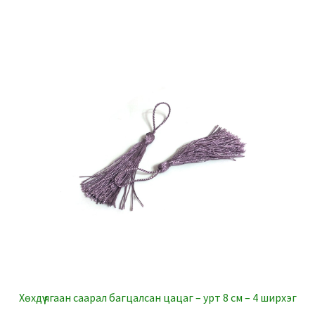
Хөхдүү ягаан саарал багцалсан цацаг – урт 8 см – 4 ширхэг