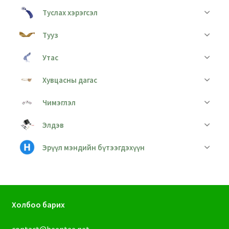
Туслах хэрэгсэл
Тууз
Утас
Хувцасны дагас
Чимэглэл
Элдэв
Эрүүл мэндийн бүтээгдэхүүн
Холбоо барих
contact@beentee.net