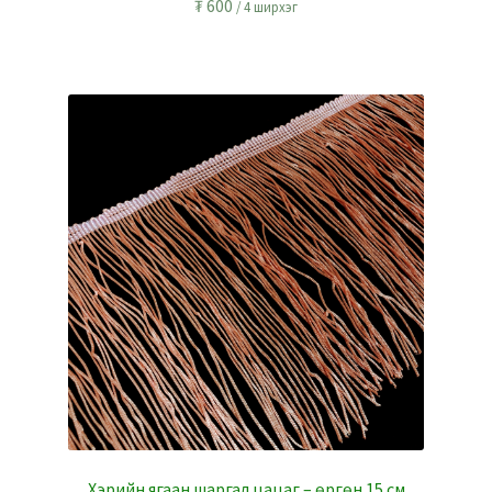
₮
600
/ 4 ширхэг
Хэрийн ягаан шаргал цацаг – өргөн 15 см