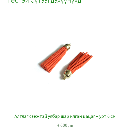
o
at
M
t
n
m
p
l
n
k
ai
p
ge
l
r
Алтлаг сэнжтэй улбар шар илгэн цацаг – урт 6 см
₮
600
/ ш