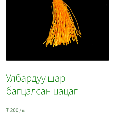
Улбардуу шар
багцалсан цацаг
₮
200
/ ш