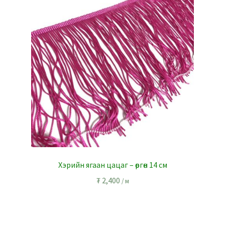
Хэрийн ягаан цацаг – өргөн 14 см
₮
2,400
/ м