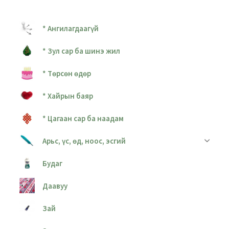
* Ангилагдаагүй
* Зул сар ба шинэ жил
* Төрсөн өдөр
* Хайрын баяр
* Цагаан сар ба наадам
Арьс, үс, өд, ноос, эсгий
Будаг
Даавуу
Зай