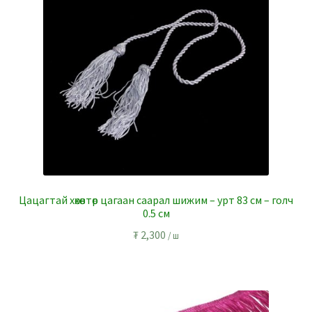
Цацагтай хөхөвтөр цагаан саарал шижим – урт 83 см – голч
0.5 см
₮
2,300
/ ш