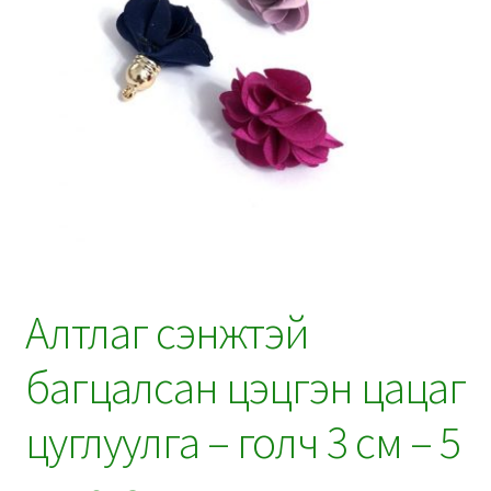
Алтлаг сэнжтэй
багцалсан цэцгэн цацаг
цуглуулга – голч 3 см – 5