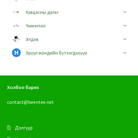
Хувцасны дагас
Чимэглэл
Элдэв
Эрүүл мэндийн бүтээгдэхүүн
Холбоо барих
contact@beentee.net
Дэлгүүр