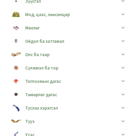
Зүүсгэл
Мод, цаас, хөөсөнцөр
Мөхлөг
Оёдол ба хатгамал
Олс ба таар
Сүлжмэл ба тор
Тоглоомын дагас
Төмөрлөг дагас
Туслах хэрэгсэл
Тууз
Утас