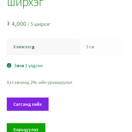
ширхэг
₮
4,000
/ 5 ширхэг
Хэмжээсүүд
3 см
Зөвхөн 1 үлдсэн.
Хэтэвчинд 2%-ийн урамшуулал
Алтлаг
Сагсанд хийх
сэнжтэй
багцалсан
цэцгэн
Харьцуулах
цацаг