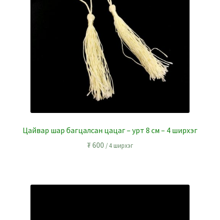
Цайвар шар багцалсан цацаг – урт 8 см – 4 ширхэг
₮
600
/ 4 ширхэг