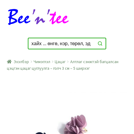
Skip
Skip
to
to
navigation
content
Эхэлбэр
Чимэглэл
Цацаг
Алтлаг сэнжтэй багцалсан
цэцгэн цацаг цуглуулга – голч 3 см – 5 ширхэг