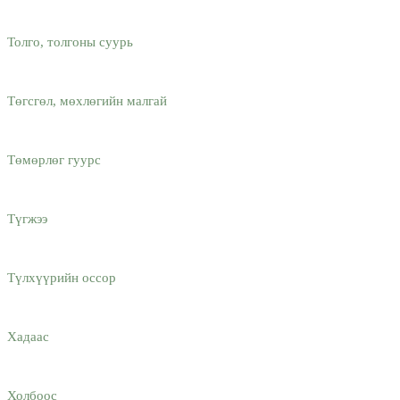
Толго, толгоны суурь
Төгсгөл, мөхлөгийн малгай
Төмөрлөг гуурс
Түгжээ
Түлхүүрийн оссор
Хадаас
Холбоос