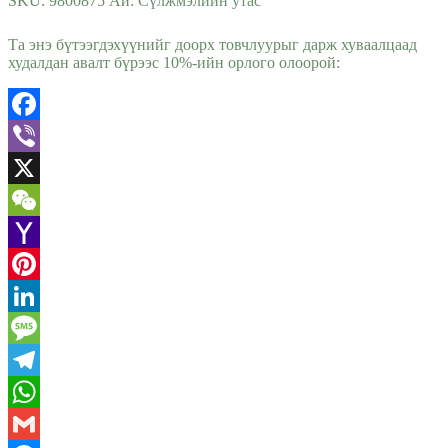
SKU:
9800875
Ай:
Сүлжмэлийн утас
Та энэ бүтээгдэхүүнийг доорх товчлуурыг дарж хуваалцаад
худалдан авалт бүрээс 10%-ийн орлого олоорой:
Facebook
Viber
X
WeChat
Yahoo
Mail
Pinterest
LinkedIn
Message
Telegram
WhatsApp