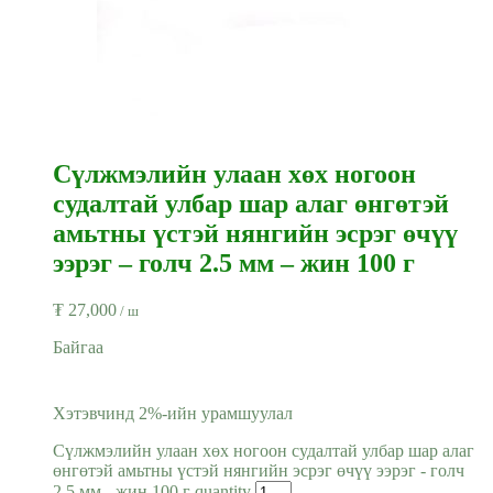
Сүлжмэлийн улаан хөх ногоон
судалтай улбар шар алаг өнгөтэй
амьтны үстэй нянгийн эсрэг өчүү
ээрэг – голч 2.5 мм – жин 100 г
₮
27,000
/ ш
Байгаа
Хэтэвчинд 2%-ийн урамшуулал
Сүлжмэлийн улаан хөх ногоон судалтай улбар шар алаг
өнгөтэй амьтны үстэй нянгийн эсрэг өчүү ээрэг - голч
2.5 мм - жин 100 г quantity