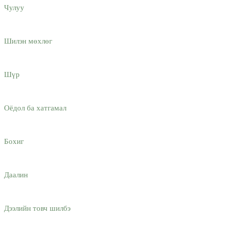
Чулуу
Шилэн мөхлөг
Шүр
Оёдол ба хатгамал
Бохиг
Даалин
Дээлийн товч шилбэ