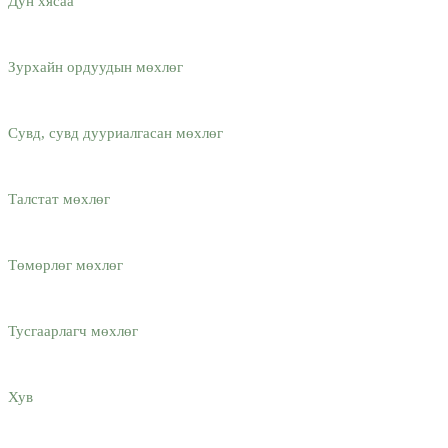
Дун хясаа
Зурхайн ордуудын мөхлөг
Сувд, сувд дууриалгасан мөхлөг
Талстат мөхлөг
Төмөрлөг мөхлөг
Тусгаарлагч мөхлөг
Хув