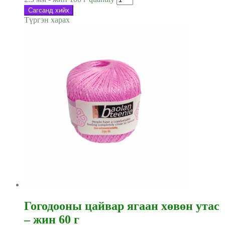
Сагсанд хийх
Түргэн харах
Гогодооны цайвар ягаан хөвөн утас
– жин 60 г