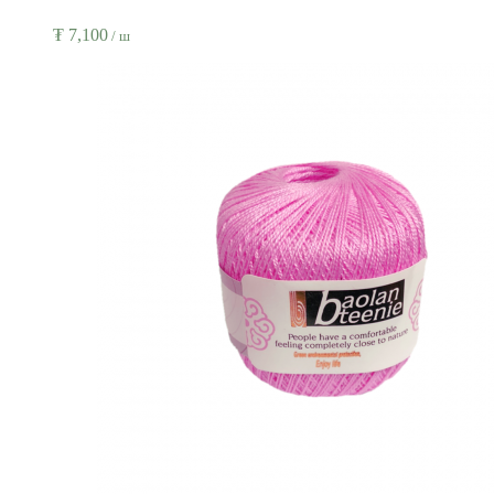
₮
7,100
/ ш