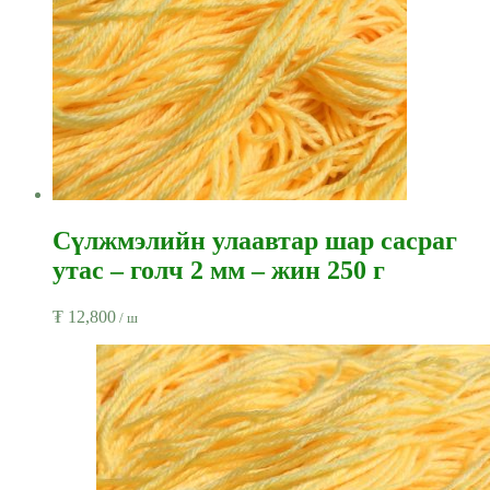
Сүлжмэлийн улаавтар шар сасраг
утас – голч 2 мм – жин 250 г
₮
12,800
/ ш