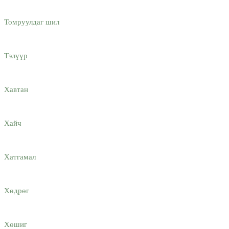
Томруулдаг шил
Тэлүүр
Хавтан
Хайч
Хатгамaл
Хөдрөг
Хөшиг