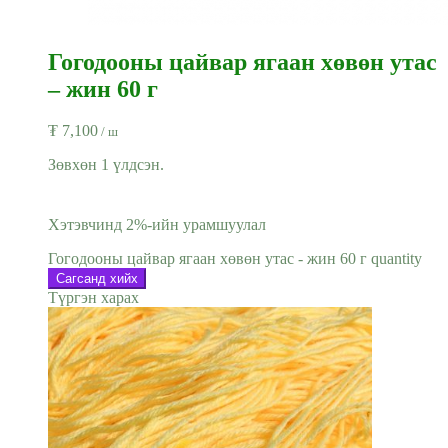
Гогодооны цайвар ягаан хөвөн утас
– жин 60 г
₮
7,100
/ ш
Зөвхөн 1 үлдсэн.
Хэтэвчинд 2%-ийн урамшуулал
Гогодооны цайвар ягаан хөвөн утас - жин 60 г quantity
Сагсанд хийх
Түргэн харах