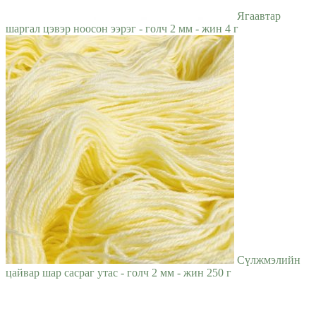
Ягаавтар
шаргал цэвэр ноосон ээрэг - голч 2 мм - жин 4 г
Сүлжмэлийн
цайвар шар сасраг утас - голч 2 мм - жин 250 г