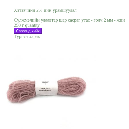
Хэтэвчинд 2%-ийн урамшуулал
Сүлжмэлийн улаавтар шар сасраг утас - голч 2 мм - жин
250 г quantity
Сагсанд хийх
Түргэн харах