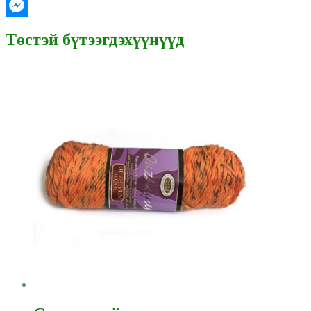
Gmail
Messenger
Төстэй бүтээгдэхүүнүүд