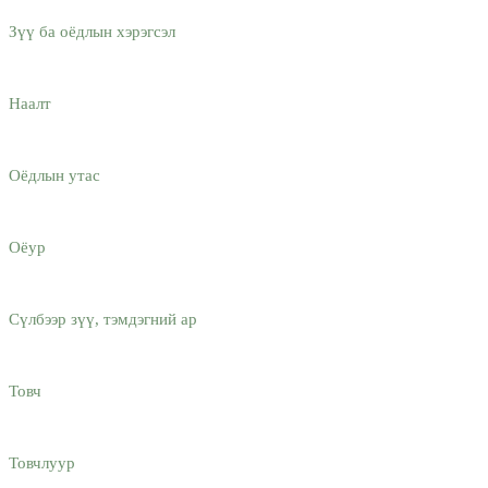
Зүү ба оёдлын хэрэгсэл
Наалт
Оёдлын утас
Оёур
Сүлбээр зүү, тэмдэгний ар
Товч
Товчлуур