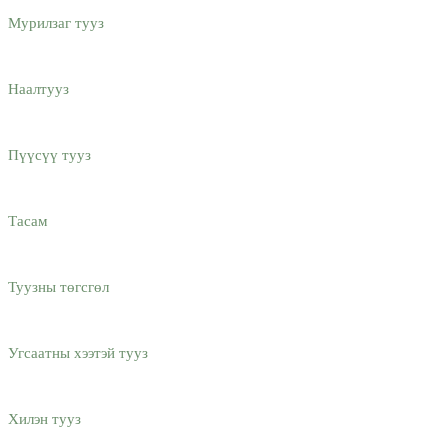
Мурилзаг тууз
Наалтууз
Пүүсүү тууз
Тасам
Туузны төгсгөл
Угсаатны хээтэй тууз
Хилэн тууз