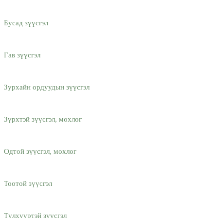
Бусад зүүсгэл
Гав зүүсгэл
Зурхайн ордуудын зүүсгэл
Зүрхтэй зүүсгэл, мөхлөг
Одтой зүүсгэл, мөхлөг
Тоотой зүүсгэл
Түлхүүртэй зүүсгэл