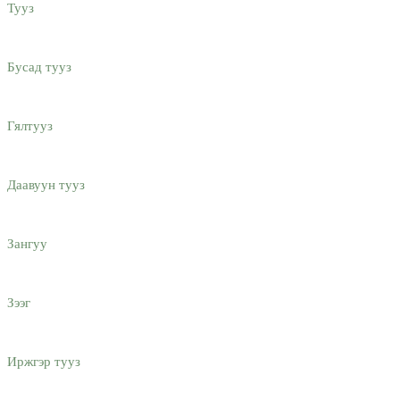
Тууз
Бусад тууз
Гялтууз
Даавуун тууз
Зангуу
Зээг
Иржгэр тууз