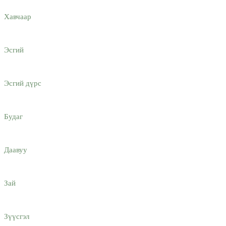
Хавчаар
Эсгий
Эсгий дүрс
Будаг
Даавуу
Зай
Зүүсгэл