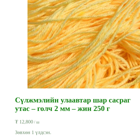
Сүлжмэлийн улаавтар шар сасраг
утас – голч 2 мм – жин 250 г
₮
12,800
/ ш
Зөвхөн 1 үлдсэн.