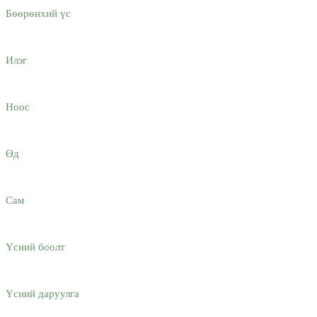
Бөөрөнхий үс
Илэг
Ноос
Өд
Сам
Үсний боолт
Үсний даруулга