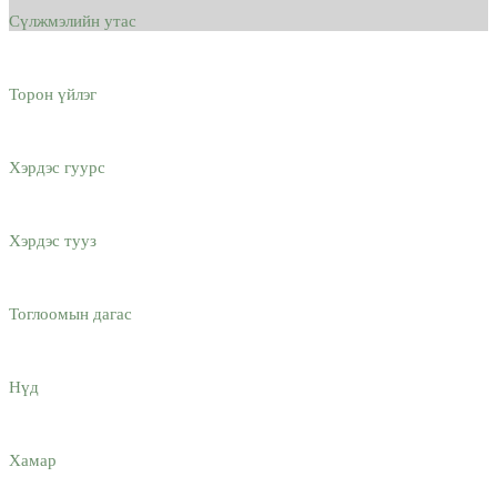
Сүлжмэлийн утас
Торон үйлэг
Хэрдэс гуурс
Хэрдэс тууз
Тоглоомын дагас
Нүд
Хамар