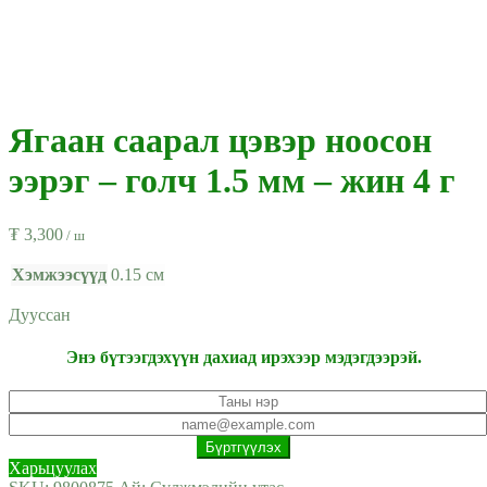
Ягаан саарал цэвэр ноосон
ээрэг – голч 1.5 мм – жин 4 г
₮
3,300
/ ш
Хэмжээсүүд
0.15 см
Дууссан
Энэ бүтээгдэхүүн дахиад ирэхээр мэдэгдээрэй.
Харьцуулах