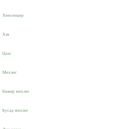
Хөөсөнцөр
Хэв
Цаас
Мөхлөг
Бижир мөхлөг
Бусад мөхлөг