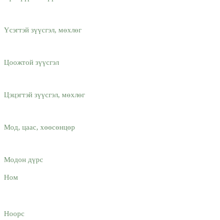
Үсэгтэй зүүсгэл, мөхлөг
Цоожтой зүүсгэл
Цэцэгтэй зүүсгэл, мөхлөг
Мод, цаас, хөөсөнцөр
Модон дүрс
Ном
Ноорс