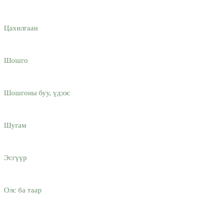
Цахилгаан
Шошго
Шошгоны буу, үдээс
Шугам
Эсгүүр
Олс ба таар