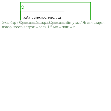
Эхэлбэр
/
Сүлжмэл ба тор
/
Сүлжмэлийн утас
/
Ягаан саарал
цэвэр ноосон ээрэг – голч 1.5 мм – жин 4 г
ДУУССАН