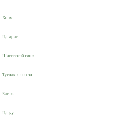
Хонх
Цагариг
Шигтгээтэй гинж
Туслах хэрэгсэл
Багаж
Цавуу