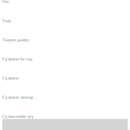
Олс
Таар
Тааран даавуу
Сүлжмэл ба тор
Сүлжмэг
Сүлжмэг эмжээр
Сүлжмэлийн зүү