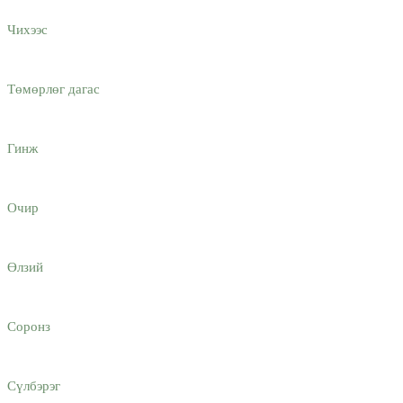
Чихээс
Төмөрлөг дагас
Гинж
Очир
Өлзий
Соронз
Сүлбэрэг