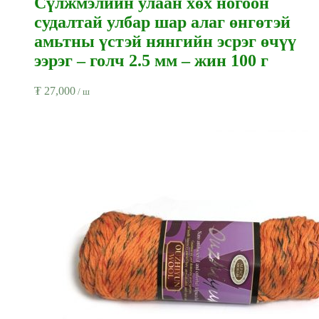
Сүлжмэлийн улаан хөх ногоон
судалтай улбар шар алаг өнгөтэй
амьтны үстэй нянгийн эсрэг өчүү
ээрэг – голч 2.5 мм – жин 100 г
₮
27,000
/ ш