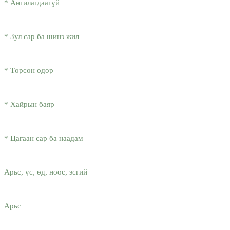
* Ангилагдаагүй
* Зул сар ба шинэ жил
* Төрсөн өдөр
* Хайрын баяр
* Цагаан сар ба наадам
Арьс, үс, өд, ноос, эсгий
Арьс