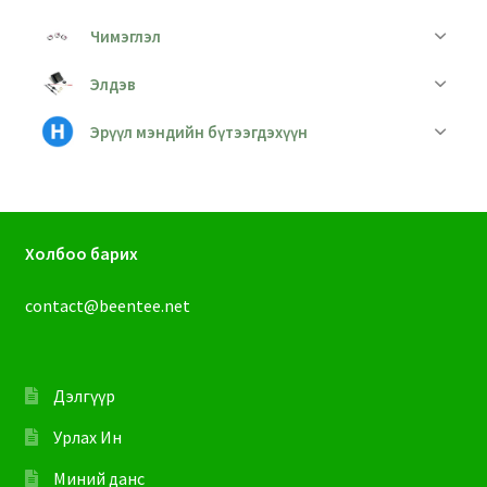
Чимэглэл
Элдэв
Эрүүл мэндийн бүтээгдэхүүн
Холбоо барих
contact@beentee.net
Дэлгүүр
Урлах Ин
Миний данс