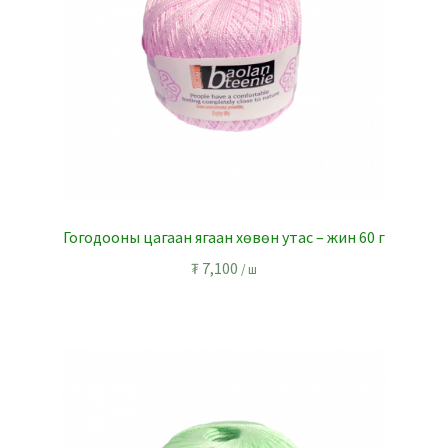
Гогодооны цагаан ягаан хөвөн утас – жин 60 г
₮
7,100
/ ш