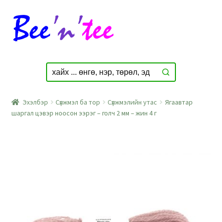
Skip
Skip
to
to
navigation
content
Эхэлбэр
Сүлжмэл ба тор
Сүлжмэлийн утас
Ягаавтар
шаргал цэвэр ноосон ээрэг – голч 2 мм – жин 4 г