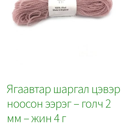
Ягаавтар шаргал цэвэр
ноосон ээрэг – голч 2
мм – жин 4 г