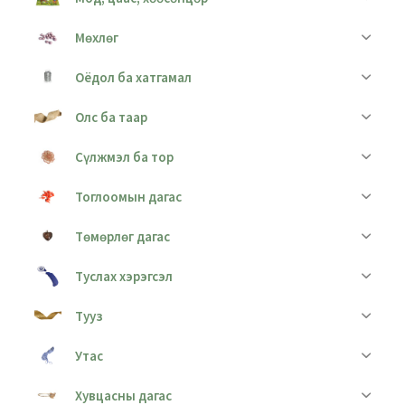
Мөхлөг
Оёдол ба хатгамал
Олс ба таар
Сүлжмэл ба тор
Тоглоомын дагас
Төмөрлөг дагас
Туслах хэрэгсэл
Тууз
Утас
Хувцасны дагас