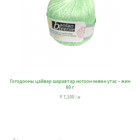
Гогодооны цайвар шаравтар ногоон хөвөн утас – жин
60 г
₮
7,100
/ ш