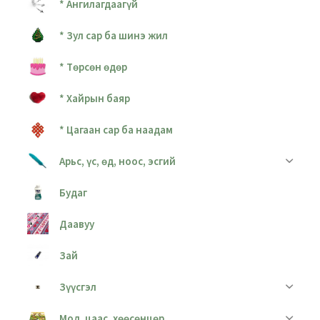
* Ангилагдаагүй
* Зул сар ба шинэ жил
* Төрсөн өдөр
* Хайрын баяр
* Цагаан сар ба наадам
Арьс, үс, өд, ноос, эсгий
Будаг
Даавуу
Зай
Зүүсгэл
Мод, цаас, хөөсөнцөр