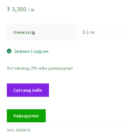
₮
3,300
/ ш
Хэмжээсүүд
0.2 см
Зөвхөн 1 үлдсэн.
Хэтэвчинд 2%-ийн урамшуулал
Ягаавтар
Сагсанд хийх
шаргал
цэвэр
ноосон
Харьцуулах
ээрэг
-
SKU:
9800876
голч