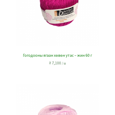
Гогодооны ягаан хөвөн утас – жин 60 г
₮
7,100
/ ш