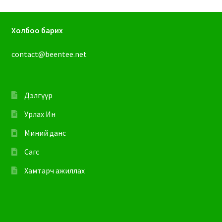
Холбоо барих
contact@beentee.net
Дэлгүүр
Урлах Ин
Миний данс
Сагс
Хамтарч ажиллах