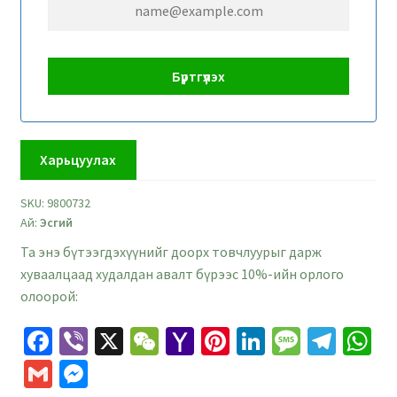
Харьцуулах
SKU:
9800732
Ай:
Эсгий
Та энэ бүтээгдэхүүнийг доорх товчлуурыг дарж
хуваалцаад худалдан авалт бүрээс 10%-ийн орлого
олоорой:
Fa
Vi
X
W
Ya
Pi
Li
M
Te
W
ce
b
e
h
nt
n
es
le
h
G
M