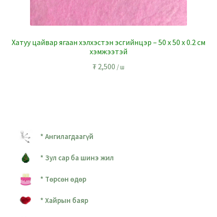
Хатуу цайвар ягаан хэлхэстэн эсгийнцэр – 50 x 50 x 0.2 см
хэмжээтэй
₮
2,500
/ ш
* Ангилагдаагүй
* Зул сар ба шинэ жил
* Төрсөн өдөр
* Хайрын баяр