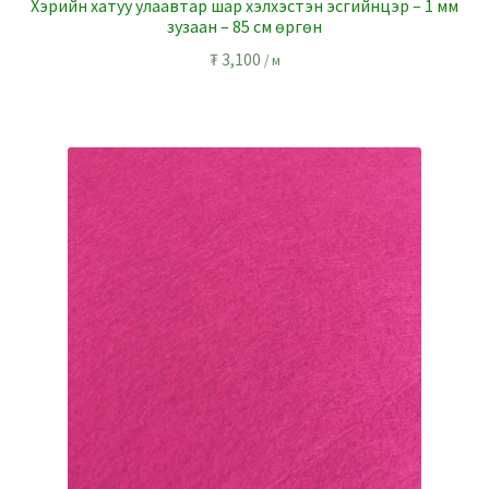
Хэрийн хатуу улаавтар шар хэлхэстэн эсгийнцэр – 1 мм
зузаан – 85 см өргөн
₮
3,100
/ м