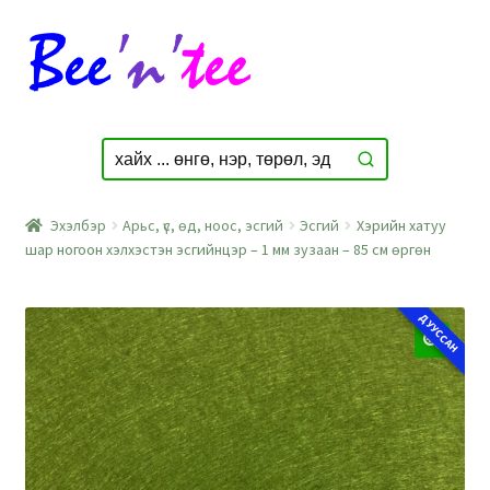
Skip
Skip
МӨНХТҮВШИН (ХАН-УУЛ)
to
to
худалдаж авлаа:
navigation
content
Шошгоны буу – нэг нарийн зүүтэй
Ойролцоогоор 3 хоногийн өмнө
Эхэлбэр
Арьс, үс, өд, ноос, эсгий
Эсгий
Хэрийн хатуу
шар ногоон хэлхэстэн эсгийнцэр – 1 мм зузаан – 85 см өргөн
ДУУССАН