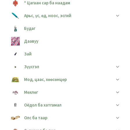
* Цагаан сар ба наадам
Арьс, үс, өд, ноос, эсгий
Будаг
Даавуу
Зай
Зүүсгэл
Мод, цаас, хөөсөнцөр
Мөхлөг
Оёдол ба хатгамал
Олс ба таар