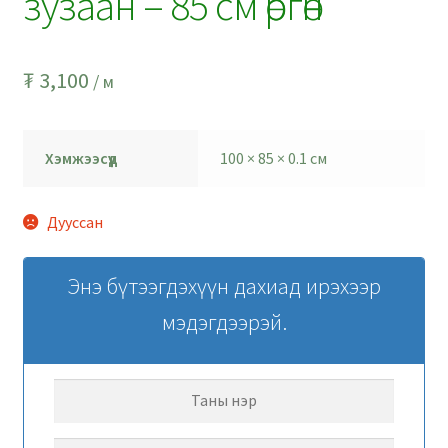
зузаан – 85 см өргөн
₮
3,100
/ м
Хэмжээсүүд
100 × 85 × 0.1 см
Дууссан
Энэ бүтээгдэхүүн дахиад ирэхээр
мэдэгдээрэй.