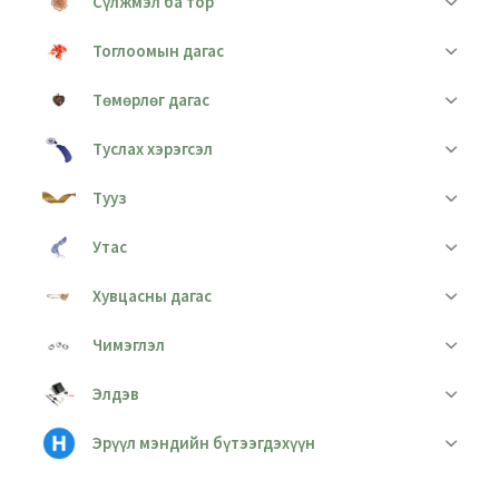
Сүлжмэл ба тор
Тоглоомын дагас
Төмөрлөг дагас
Туслах хэрэгсэл
Тууз
Утас
Хувцасны дагас
Чимэглэл
Элдэв
Эрүүл мэндийн бүтээгдэхүүн