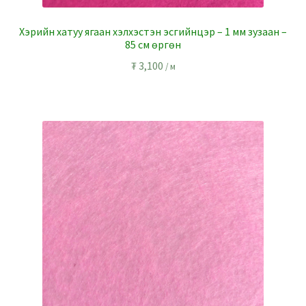
Хэрийн хатуу ягаан хэлхэстэн эсгийнцэр – 1 мм зузаан –
85 см өргөн
₮
3,100
/ м