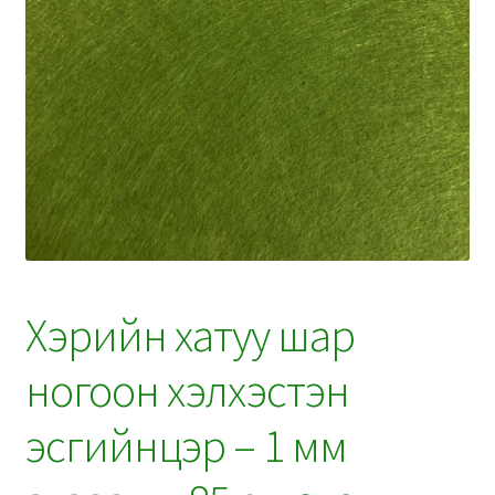
Хэрийн хатуу шар
ногоон хэлхэстэн
эсгийнцэр – 1 мм