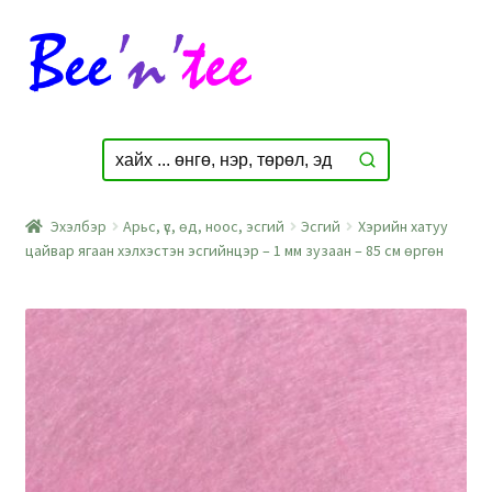
Skip
Skip
to
to
navigation
content
Эхэлбэр
Арьс, үс, өд, ноос, эсгий
Эсгий
Хэрийн хатуу
цайвар ягаан хэлхэстэн эсгийнцэр – 1 мм зузаан – 85 см өргөн