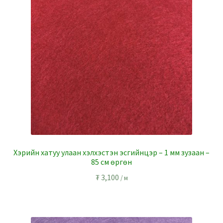
Хэрийн хатуу улаан хэлхэстэн эсгийнцэр – 1 мм зузаан –
85 см өргөн
₮
3,100
/ м