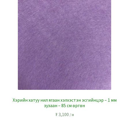
Хэрийн хатуу нил ягаан хэлхэстэн эсгийнцэр – 1 мм
зузаан – 85 см өргөн
₮
3,100
/ м