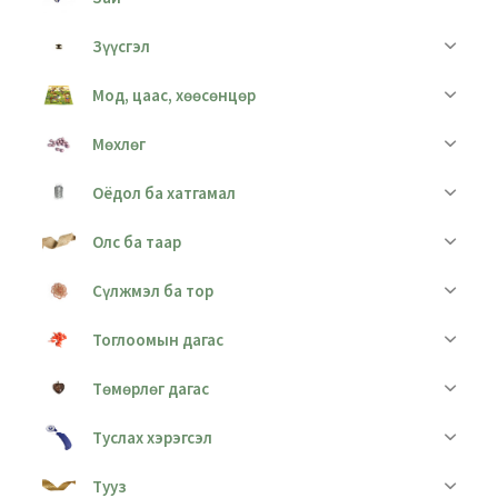
Зүүсгэл
Мод, цаас, хөөсөнцөр
Мөхлөг
Оёдол ба хатгамал
Олс ба таар
Сүлжмэл ба тор
Тоглоомын дагас
Төмөрлөг дагас
Туслах хэрэгсэл
Тууз