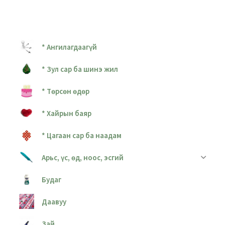
* Ангилагдаагүй
* Зул сар ба шинэ жил
* Төрсөн өдөр
* Хайрын баяр
* Цагаан сар ба наадам
Арьс, үс, өд, ноос, эсгий
Будаг
Даавуу
Зай