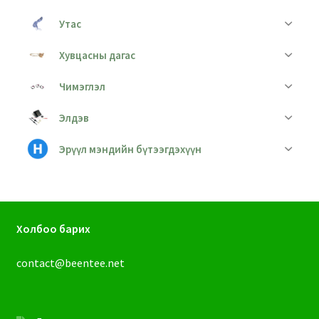
Утас
Хувцасны дагас
Чимэглэл
Элдэв
Эрүүл мэндийн бүтээгдэхүүн
Холбоо барих
contact@beentee.net