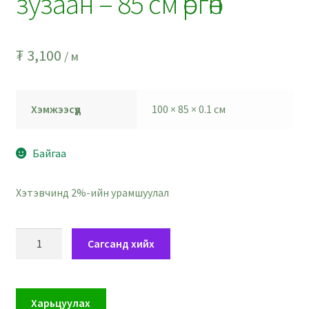
зузаан – 85 см өргөн
₮
3,100
/ м
Хэмжээсүүд
100 × 85 × 0.1 см
Байгаа
Хэтэвчинд 2%-ийн урамшуулал
Хэрийн
Сагсанд хийх
хатуу
цайвар
ягаан
Харьцуулах
хэлхэстэн