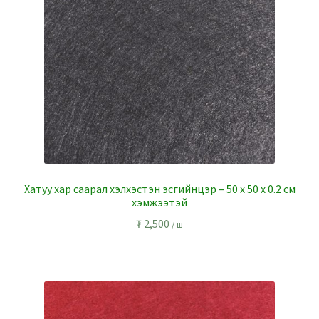
Хатуу хар саарал хэлхэстэн эсгийнцэр – 50 x 50 x 0.2 см
хэмжээтэй
₮
2,500
/ ш