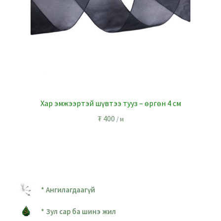
Хар эмжээртэй шүвтээ тууз – өргөн 4 см
₮
400
/ м
* Ангилагдаагүй
* Зул сар ба шинэ жил