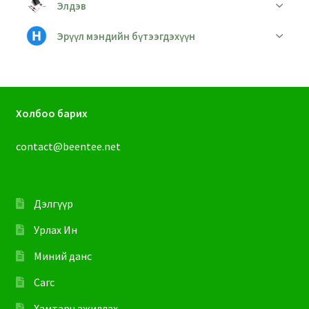
Элдэв
Эрүүл мэндийн бүтээгдэхүүн
Холбоо барих
contact@beentee.net
Дэлгүүр
Урлах Ин
Миний данс
Сагс
Хамтарч ажиллах