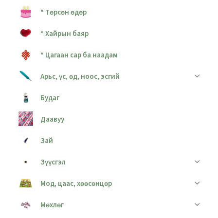
* Төрсөн өдөр
* Хайрын баяр
* Цагаан сар ба наадам
Арьс, үс, өд, ноос, эсгий
Будаг
Даавуу
Зай
Зүүсгэл
Мод, цаас, хөөсөнцөр
Мөхлөг