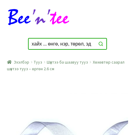
Skip
Skip
to
to
navigation
content
Эхэлбэр
Тууз
Шүвтээ ба шаавуу тууз
Хөхөвтөр саарал
шүвтээ тууз – өргөн 2.6 см