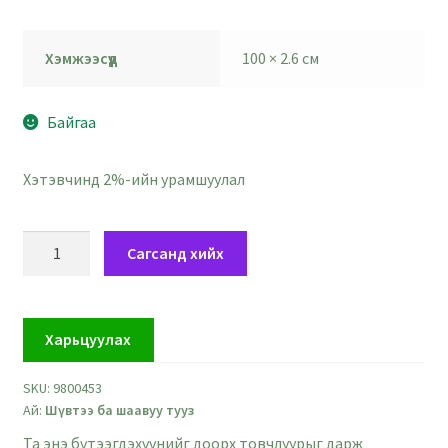
Хэмжээсүүд
100 × 2.6 см
Байгаа
Хэтэвчинд 2%-ийн урамшуулал
Хөхөвтөр
Сагсанд хийх
саарал
шүвтээ
тууз
Харьцуулах
-
өргөн
SKU:
9800453
2.6
Ай:
Шүвтээ ба шаавуу тууз
см
quantity
Та энэ бүтээгдэхүүнийг доорх товчлуурыг дарж