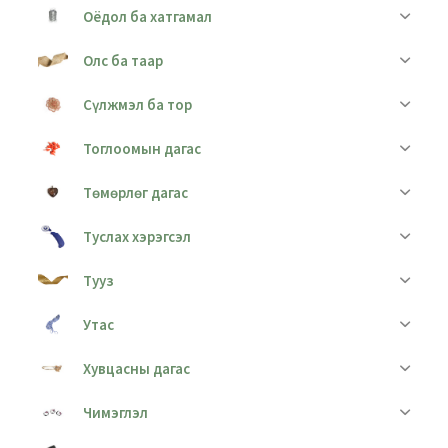
Оёдол ба хатгамал
Олс ба таар
Сүлжмэл ба тор
Тоглоомын дагас
Төмөрлөг дагас
Туслах хэрэгсэл
Тууз
Утас
Хувцасны дагас
Чимэглэл