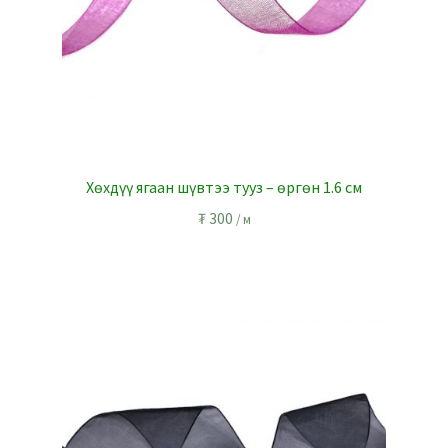
Хөхдүү ягаан шүвтээ тууз – өргөн 1.6 см
₮
300
/ м