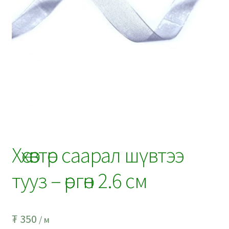
Хөхөвтөр саарал шүвтээ
тууз – өргөн 2.6 см
₮
350
/ м