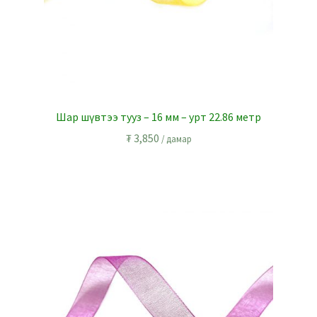
Шар шүвтээ тууз – 16 мм – урт 22.86 метр
₮
3,850
/ дамар