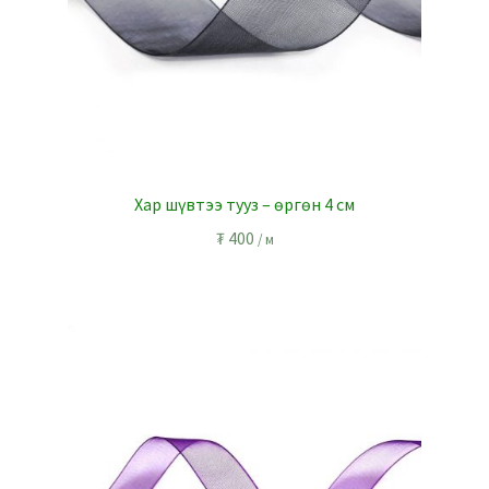
Хар шүвтээ тууз – өргөн 4 см
₮
400
/ м