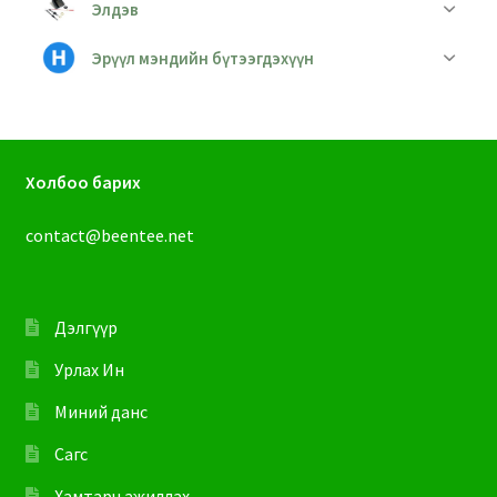
Элдэв
Эрүүл мэндийн бүтээгдэхүүн
Холбоо барих
contact@beentee.net
Дэлгүүр
Урлах Ин
Миний данс
Сагс
Хамтарч ажиллах