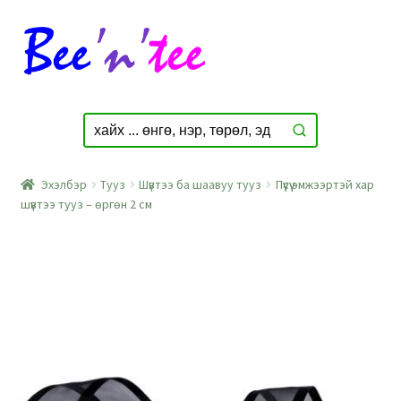
Skip
Skip
to
to
navigation
content
Эхэлбэр
Тууз
Шүвтээ ба шаавуу тууз
Пүүсүү эмжээртэй хар
шүвтээ тууз – өргөн 2 см