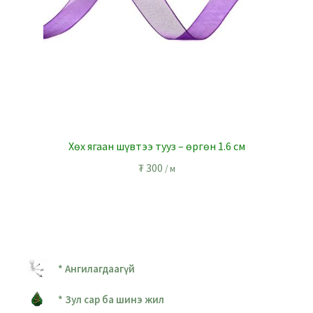
Хөх ягаан шүвтээ тууз – өргөн 1.6 см
₮
300
/ м
* Ангилагдаагүй
* Зул сар ба шинэ жил