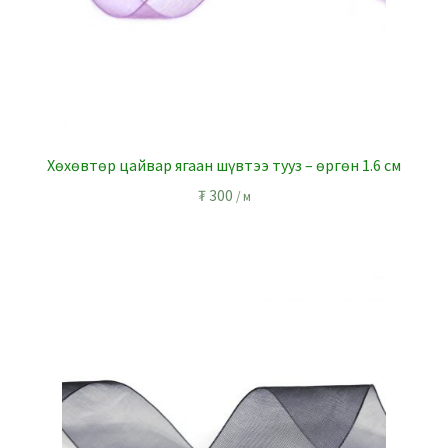
Хөхөвтөр цайвар ягаан шүвтээ тууз – өргөн 1.6 см
₮
300
/ м