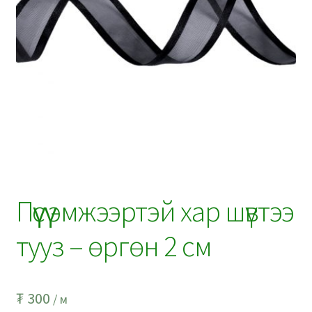
Пүүсүү эмжээртэй хар шүвтээ
тууз – өргөн 2 см
₮
300
/ м