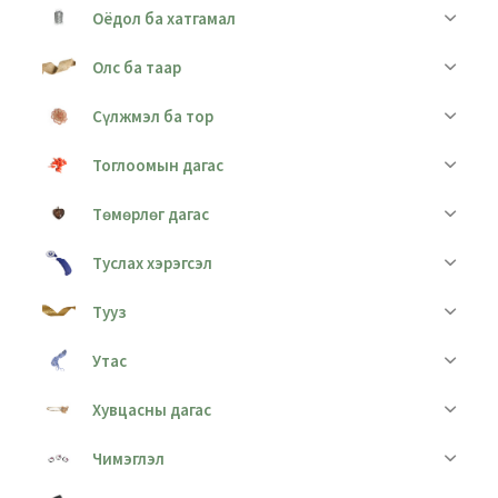
Оёдол ба хатгамал
Олс ба таар
Сүлжмэл ба тор
Тоглоомын дагас
Төмөрлөг дагас
Туслах хэрэгсэл
Тууз
Утас
Хувцасны дагас
Чимэглэл