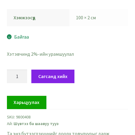
Хэмжээсүүд
100 × 2 см
Байгаа
Хэтэвчинд 2%-ийн урамшуулал
Пүүсүү
Сагсанд хийх
эмжээртэй
хар
шүвтээ
Харьцуулах
тууз
-
SKU:
9800408
өргөн
Ай:
Шүвтээ ба шаавуу тууз
2
см
Та энэ бүтээгдэхүүнийг доорх товчлуурыг дарж