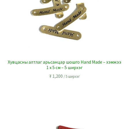
Хувцасны алтлаг арьсанцар шошго Hand Made – хэмжээ
1 x 5 см – 5 ширхэг
₮
1,200
/ 5 ширхэг