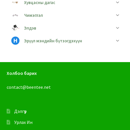
Хувцасны дагас
Чимэглэл
Элдэв
Эрүүл мэндийн бүтээгдэхүүн
Холбоо барих
contact@beentee.net
Дэлгүүр
Урлах Ин