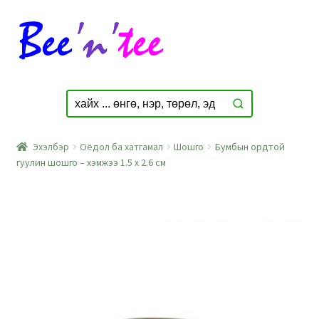
Skip
Skip
to
to
navigation
content
Эхэлбэр
Оёдол ба хатгамал
Шошго
Бумбын ордтой
гуулин шошго – хэмжээ 1.5 x 2.6 см