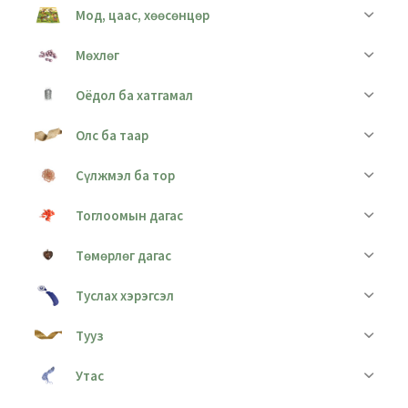
Мод, цаас, хөөсөнцөр
Мөхлөг
Оёдол ба хатгамал
Олс ба таар
Сүлжмэл ба тор
Тоглоомын дагас
Төмөрлөг дагас
Туслах хэрэгсэл
Тууз
Утас