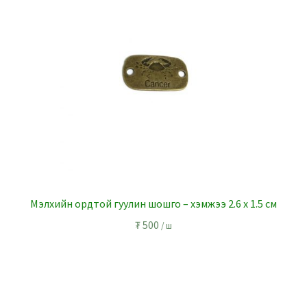
Мэлхийн ордтой гуулин шошго – хэмжээ 2.6 х 1.5 см
₮
500
/ ш