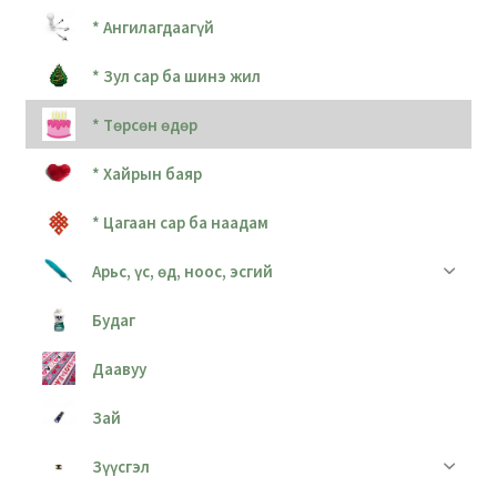
* Ангилагдаагүй
* Зул сар ба шинэ жил
* Төрсөн өдөр
* Хайрын баяр
* Цагаан сар ба наадам
Арьс, үс, өд, ноос, эсгий
Будаг
Даавуу
Зай
Зүүсгэл