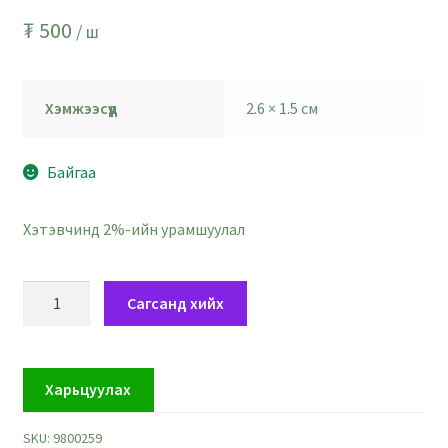
₮
500
/ ш
Хэмжээсүүд
2.6 × 1.5 см
Байгаа
Хэтэвчинд 2%-ийн урамшуулал
Бумбын
Сагсанд хийх
ордтой
гуулин
шошго
Харьцуулах
-
хэмжээ
SKU:
9800259
1.5