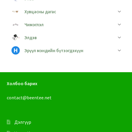
Хувцасны дагас
Чимэглэл
Элдэв
Эрүүл мэндийн бүтээгдэхүүн
Холбоо барих
contact@beentee.net
Дэлгүүр