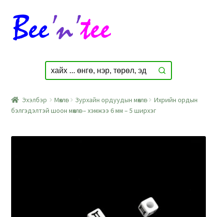
Skip
Skip
to
to
navigation
content
Эхэлбэр
Мөхлөг
Зурхайн ордуудын мөхлөг
Ихрийн ордын
бэлгэдэлтэй шоон мөхлөг – хэмжээ 6 мм – 5 ширхэг