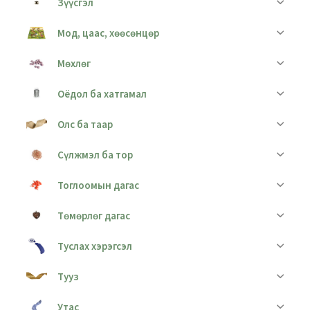
Зүүсгэл
Мод, цаас, хөөсөнцөр
Мөхлөг
Оёдол ба хатгамал
Олс ба таар
Сүлжмэл ба тор
Тоглоомын дагас
Төмөрлөг дагас
Туслах хэрэгсэл
Тууз
Утас