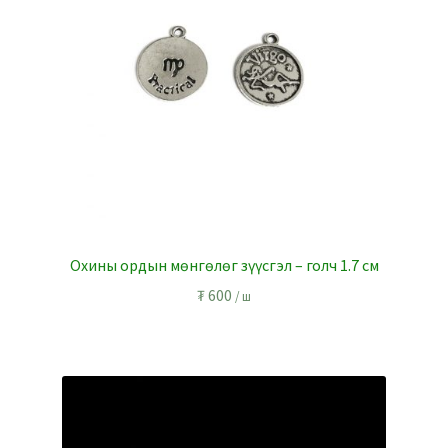
Охины ордын мөнгөлөг зүүсгэл – голч 1.7 см
₮
600
/ ш