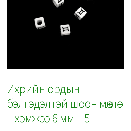
Ихрийн ордын
бэлгэдэлтэй шоон мөхлөг
– хэмжээ 6 мм – 5