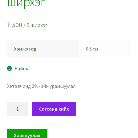
ширхэг
₮
500
/ 5 ширхэг
Хэмжээсүүд
0.6 см
Байгаа
Хэтэвчинд 2%-ийн урамшуулал
Ихрийн
Сагсанд хийх
ордын
бэлгэдэлтэй
шоон
Харьцуулах
мөхлөг