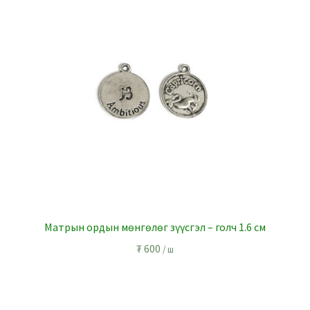
Матрын ордын мөнгөлөг зүүсгэл – голч 1.6 см
₮
600
/ ш