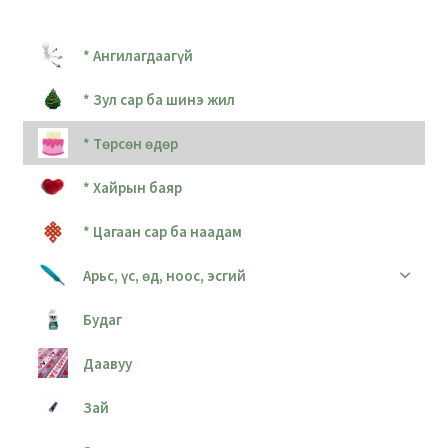
* Ангилагдаагүй
* Зул сар ба шинэ жил
* Төрсөн өдөр
* Хайрын баяр
* Цагаан сар ба наадам
Арьс, үс, өд, ноос, эсгий
Будаг
Даавуу
Зай