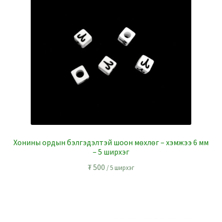
Хонины ордын бэлгэдэлтэй шоон мөхлөг – хэмжээ 6 мм
– 5 ширхэг
₮
500
/ 5 ширхэг