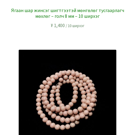
Ягаан шар жинсэг шигтгээтэй мөнгөлөг тусгаарлагч
мөхлөг – голч 8 мм – 10 ширхэг
₮
1,400
/ 10 ширхэг