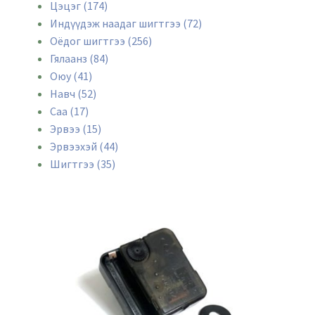
Цэцэг (174)
Индүүдэж наадаг шигтгээ (72)
Оёдог шигтгээ (256)
Гялаанз (84)
Оюу (41)
Навч (52)
Саа (17)
Эрвээ (15)
Эрвээхэй (44)
Шигтгээ (35)