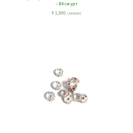
– 84 см урт
₮
1,900
/ хэлхээс