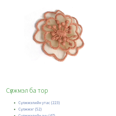
Сүлжмэл ба тор
Сүлжмэлийн утас (223)
Сүлжмэг (52)
Сүлжмэлийн зүү (47)