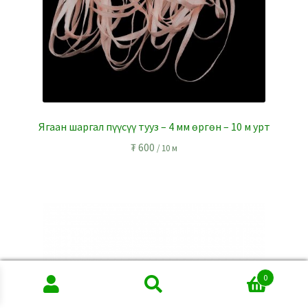
Ягаан шаргал пүүсүү тууз – 4 мм өргөн – 10 м урт
₮
600
/ 10 м
0
Search
Search