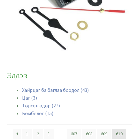
Элдэв
Хайрцаг ба баглаа боодол (43)
Цаг (3)
Төрсөн өдөр (27)
Бөмбөлөг (15)
1
2
3
…
607
608
609
610