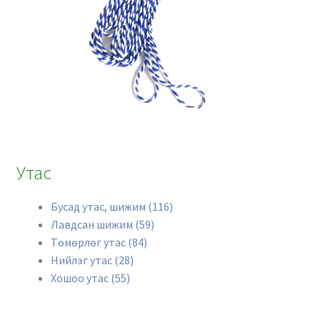
Утас
Бусад утас, шижим (116)
Лавдсан шижим (59)
Төмөрлөг утас (84)
Нийлэг утас (28)
Хошоо утас (55)