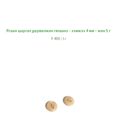
Ягаан шаргал дөрвөлжин гялаанз – хэмжээ 4 мм – жин 5 г
₮
400
/ 5 г