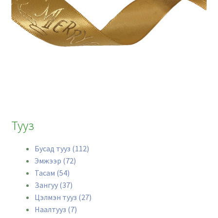
Тууз
Бусад тууз (112)
Эмжээр (72)
Тасам (54)
Зангуу (37)
Цэлмэн тууз (27)
Наалтууз (7)