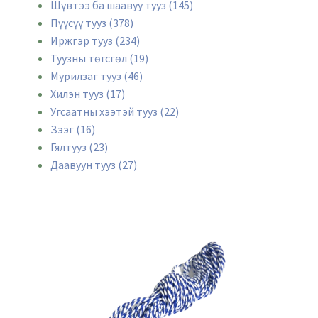
Шүвтээ ба шаавуу тууз (145)
Пүүсүү тууз (378)
Иржгэр тууз (234)
Туузны төгсгөл (19)
Мурилзаг тууз (46)
Хилэн тууз (17)
Угсаатны хээтэй тууз (22)
Зээг (16)
Гялтууз (23)
Даавуун тууз (27)