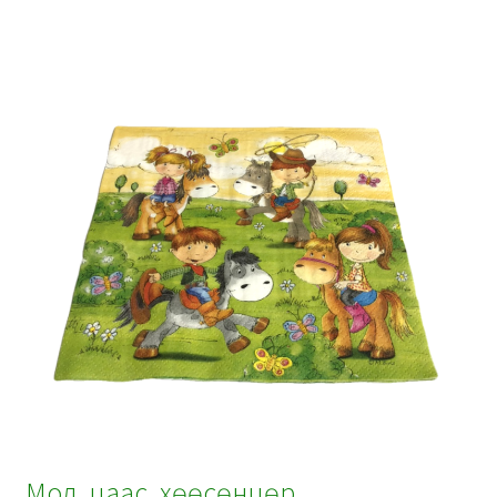
Мод, цаас, хөөсөнцөр