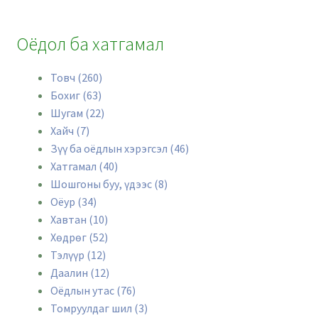
Оёдол ба хатгамал
Товч (260)
Бохиг (63)
Шугам (22)
Хайч (7)
Зүү ба оёдлын хэрэгсэл (46)
Хатгамaл (40)
Шошгоны буу, үдээс (8)
Оёур (34)
Хавтан (10)
Хөдрөг (52)
Тэлүүр (12)
Даалин (12)
Оёдлын утас (76)
Томруулдаг шил (3)