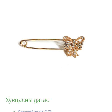
Хувцасны дагас
Хүзүүний зүүлт (17)