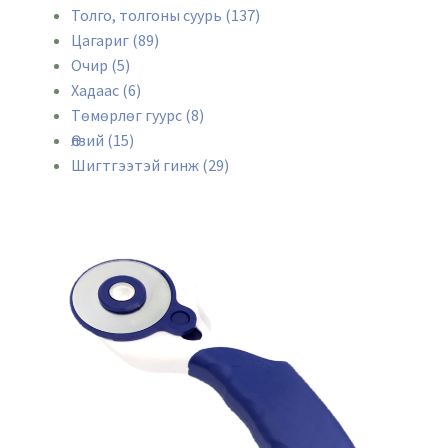
Толго, толгоны суурь (137)
Цагариг (89)
Очир (5)
Хадаас (6)
Төмөрлөг гуурс (8)
Өлзий (15)
Шигтгээтэй гинж (29)