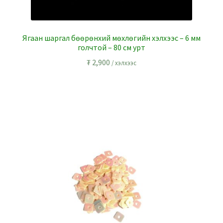
Ягаан шаргал бөөрөнхий мөхлөгийн хэлхээс – 6 мм
голчтой – 80 см урт
₮
2,900
/ хэлхээс