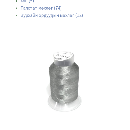
Хув (5)
Талстат мөхлөг (74)
Зурхайн ордуудын мөхлөг (12)