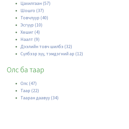
Цахилгаан (57)
Шошго (37)
Товчлуур (40)
Эсгүүр (10)
Хөшиг (4)
Наалт (9)
Дээлийн товч шилбэ (32)
Сүлбээр зүү, тэмдэгний ар (12)
Олс ба таар
Олс (47)
Таар (22)
Тааран даавуу (34)