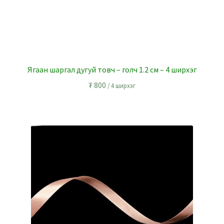
Ягаан шаргал дугуй товч – голч 1.2 см – 4 ширхэг
₮
800
/ 4 ширхэг