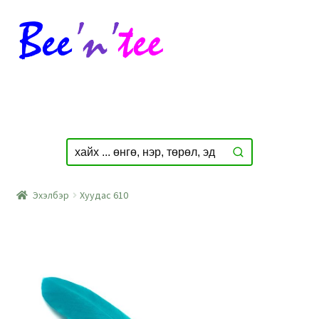
Skip
Skip
to
to
navigation
content
Эхэлбэр
Хуудас 610