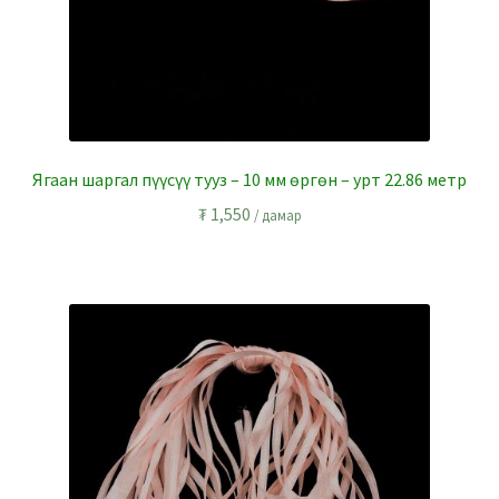
Ягаан шаргал пүүсүү тууз – 10 мм өргөн – урт 22.86 метр
₮
1,550
/ дамар