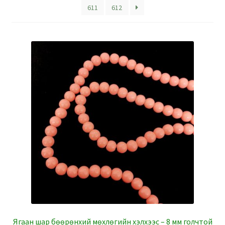
611
612
Ягаан шар бөөрөнхий мөхлөгийн хэлхээс – 8 мм голчтой