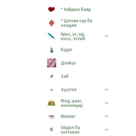
* Хайрын баяр
* Цагаан сар ба
наадам
Арьс, үс, өд,
ноос, эсгий
Будаг
Даавуу
Зай
Зүүсгэл
Мод, цаас,
хөөсөнцөр
Мөхлөг
Оёдол ба
хатгамал