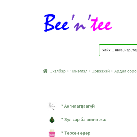
Skip
Skip
to
to
navigation
content
Эхэлбэр
Чимэглэл
Эрвээхэй
Ардаа сорон
* Ангилагдаагүй
* Зул сар ба шинэ жил
* Төрсөн өдөр