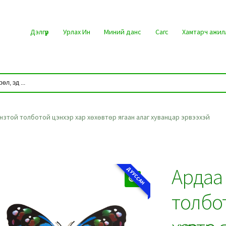
Дэлгүүр
Урлах Ин
Миний данс
Сагс
Хамтарч ажил
зтой толботой цэнхэр хар хөхөвтөр ягаан алаг хуванцар эрвээхэй
Ардаа
ДУУССАН
толбо