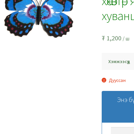
хөхөвтө
хуван
₮
1,200
/ ш
Хэмжээсүүд
Дууссан
Энэ б