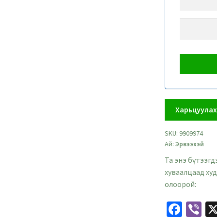
Харьцуула
SKU:
9909974
Ай:
Эрвээхэй
Та энэ бүтээгд
хуваалцаад ху
олоорой:
Fa
Vi