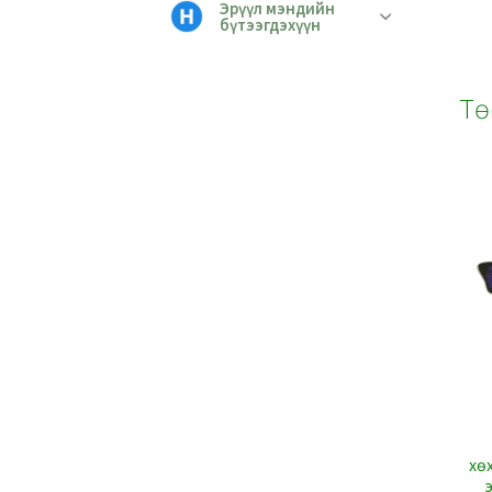
Эрүүл мэндийн
бүтээгдэхүүн
Тө
хө