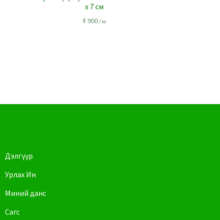
х 7 см
₮
900
/ ш
Дэлгүүр
Урлах Ин
Миний данс
Сагс