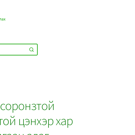
лах
 соронзтой
той цэнхэр хар