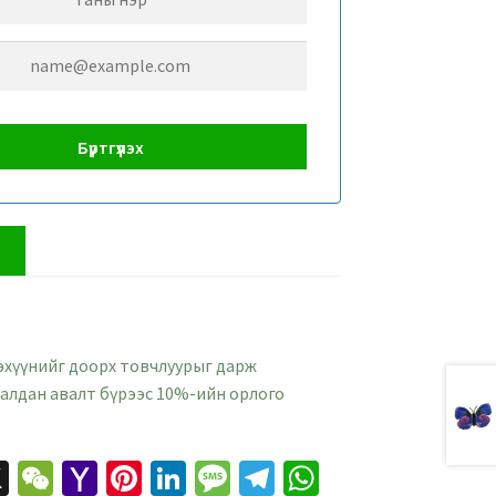
х
эхүүнийг доорх товчлуурыг дарж
далдан авалт бүрээс 10%-ийн орлого
X
W
Ya
Pi
Li
M
Te
W