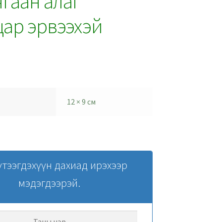
р ягаан алаг
цар эрвээхэй
12 × 9 см
үтээгдэхүүн дахиад ирэхээр
мэдэгдээрэй.