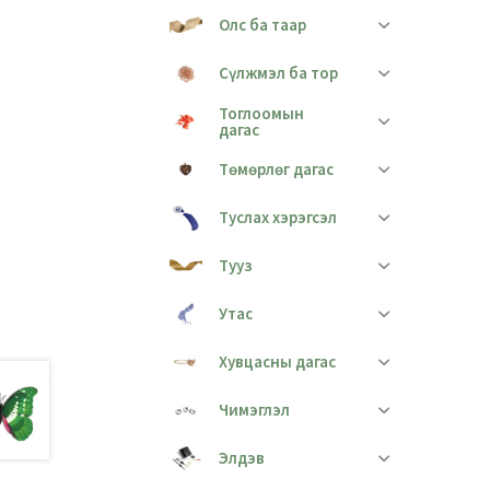
Олс ба таар
Сүлжмэл ба тор
Тоглоомын
дагас
Төмөрлөг дагас
Туслах хэрэгсэл
Тууз
Утас
Хувцасны дагас
Чимэглэл
Элдэв