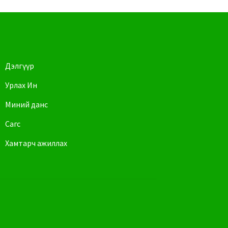
Дэлгүүр
Урлах Ин
Миний данс
Сагс
Хамтарч ажиллах