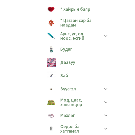
* Хайрын баяр
* Цагаан сар ба
наадам
Арьс, үс, өд,
ноос, эсгий
Будаг
Даавуу
Зай
Зүүсгэл
Мод, цаас,
хөөсөнцөр
Мөхлөг
Оёдол ба
хатгамал