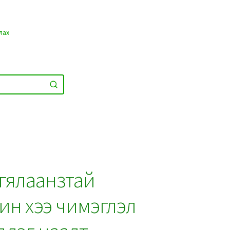
лах
 гялаанзтай
жин хээ чимэглэл