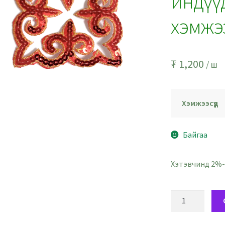
индүүд
хэмжээ
₮
1,200
/ ш
Хэмжээсүүд
Байгаа
Хэтэвчинд 2%-
Улаан
гялаанзтай
дөрвөлжин