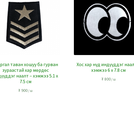
гал таван хошуу ба гурван
Хос хар нүд индүүддэг наал
зураастай хар мөрдөс
хэмжээ 6 x 7.8 см
үүддэг наалт – хэмжээ 5.1 x
₮
800
/ ш
7.5 см
₮
900
/ ш