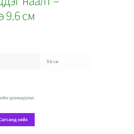
дэг наалт –
 9.6 см
9.6 см
ийн урамшуулал
Сагсанд хийх