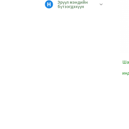
Эрүүл мэндийн
бүтээгдэхүүн
Шар
инд