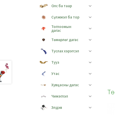
Олс ба таар
Сүлжмэл ба тор
Тоглоомын
дагас
Төмөрлөг дагас
Туслах хэрэгсэл
Тууз
Утас
Хувцасны дагас
Тө
Чимэглэл
Элдэв