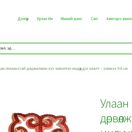
Дэлгүүр
Урлах Ин
Миний данс
Сагс
Хамтарч ажил
аан гялаанзтай дөрвөлжин хээ чимэглэл индүүддэг наалт – хэмжээ 9.6 см
Улаан
дөрвөл