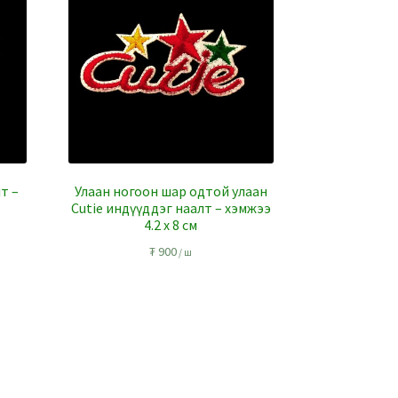
т –
Улаан ногоон шар одтой улаан
Cutie индүүддэг наалт – хэмжээ
4.2 x 8 см
₮
900
/ ш