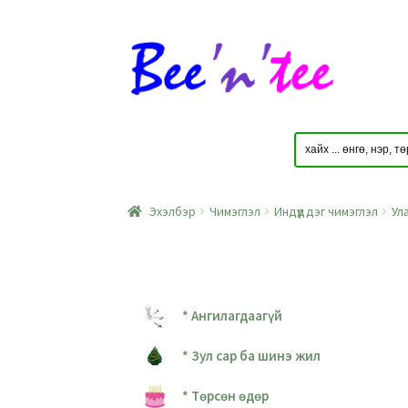
Skip
Skip
to
to
navigation
content
Эхэлбэр
Чимэглэл
Индүүддэг чимэглэл
Ул
* Ангилагдаагүй
* Зул сар ба шинэ жил
* Төрсөн өдөр