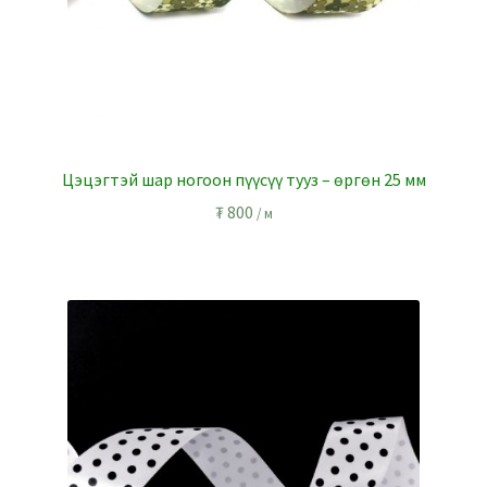
Цэцэгтэй шар ногоон пүүсүү тууз – өргөн 25 мм
₮
800
/ м