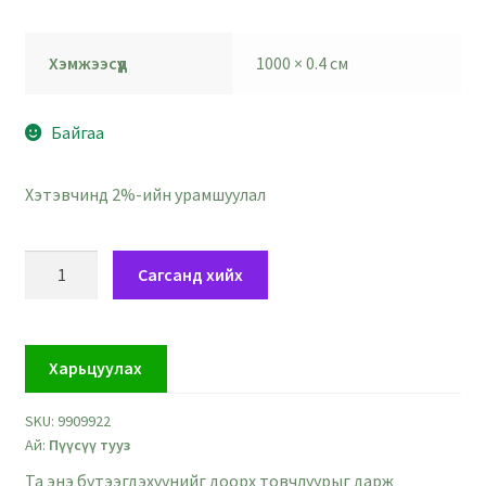
Хэмжээсүүд
1000 × 0.4 см
Байгаа
Хэтэвчинд 2%-ийн урамшуулал
Улаан
Сагсанд хийх
пүүсүү
тууз
-
Харьцуулах
4
мм
SKU:
9909922
өргөн
Ай:
Пүүсүү тууз
-
урт
Та энэ бүтээгдэхүүнийг доорх товчлуурыг дарж