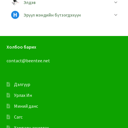
Элдэв
Эрүүл мэндийн бүтээгдэхүүн
Холбоо барих
contact@beentee.net
Дэлгүүр
Урлах Ин
Миний данс
Сагс
Хамтарч ажиллах