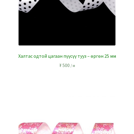
Халтас одтой цагаан пүүсүү тууз – өргөн 25 мм
₮
500
/ м