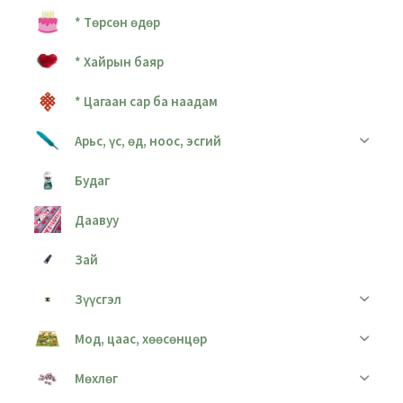
* Төрсөн өдөр
* Хайрын баяр
* Цагаан сар ба наадам
Арьс, үс, өд, ноос, эсгий
Будаг
Даавуу
Зай
Зүүсгэл
Мод, цаас, хөөсөнцөр
Мөхлөг