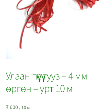
Улаан пүүсүү тууз – 4 мм
өргөн – урт 10 м
₮
600
/ 10 м