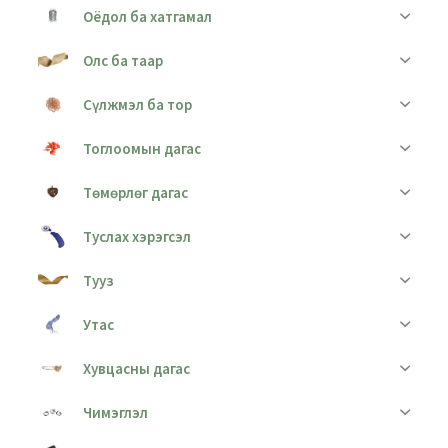
Оёдол ба хатгамал
Олс ба таар
Сүлжмэл ба тор
Тоглоомын дагас
Төмөрлөг дагас
Туслах хэрэгсэл
Тууз
Утас
Хувцасны дагас
Чимэглэл