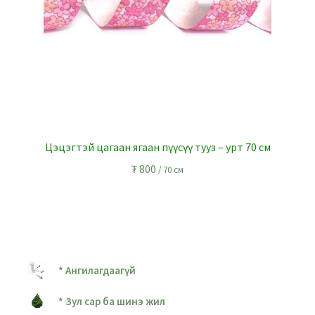
Цэцэгтэй цагаан ягаан пүүсүү тууз – урт 70 см
₮
800
/ 70 см
* Ангилагдаагүй
* Зул сар ба шинэ жил