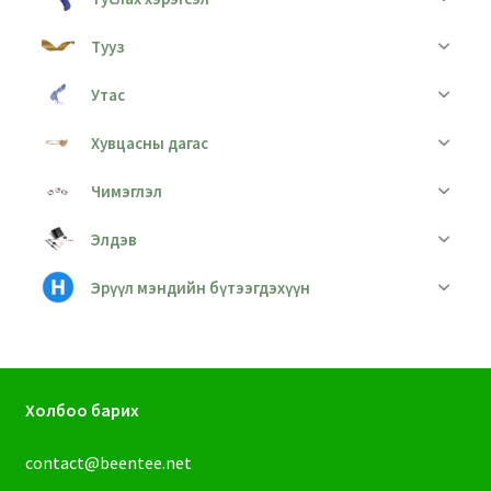
Тууз
Утас
Хувцасны дагас
Чимэглэл
Элдэв
Эрүүл мэндийн бүтээгдэхүүн
Холбоо барих
contact@beentee.net