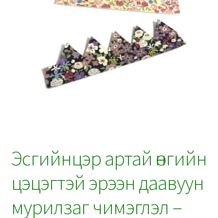
Эсгийнцэр артай өнгийн
цэцэгтэй эрээн даавуун
мурилзаг чимэглэл –