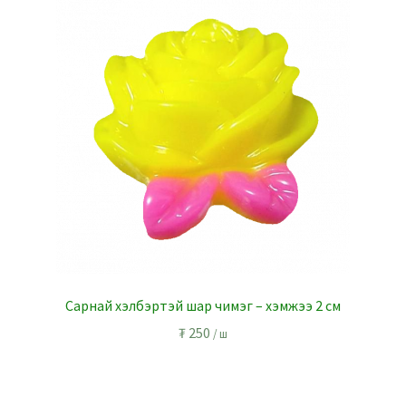
l
r
Сарнай хэлбэртэй шар чимэг – хэмжээ 2 см
₮
250
/ ш