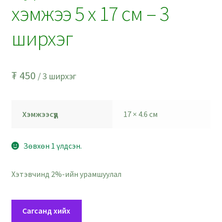
хэмжээ 5 x 17 см – 3
ширхэг
₮
450
/ 3 ширхэг
Хэмжээсүүд
17 × 4.6 см
Зөвхөн 1 үлдсэн.
Хэтэвчинд 2%-ийн урамшуулал
Эсгийнцэр
Сагсанд хийх
артай