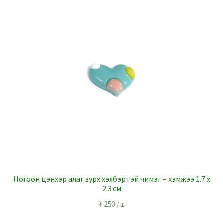
Ногоон цэнхэр алаг зүрх хэлбэртэй чимэг – хэмжээ 1.7 x
2.3 см
₮
250
/ ш