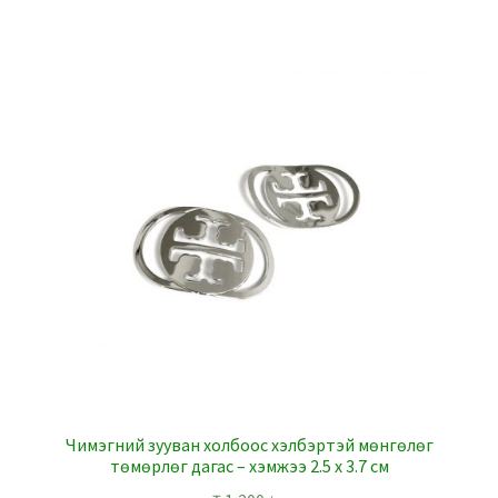
Чимэгний зууван холбоос хэлбэртэй мөнгөлөг
төмөрлөг дагас – хэмжээ 2.5 x 3.7 см