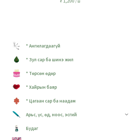
₮
1,200
/ ш
* Ангилагдаагүй
* Зул сар ба шинэ жил
* Төрсөн өдөр
* Хайрын баяр
* Цагаан сар ба наадам
Арьс, үс, өд, ноос, эсгий
Будаг