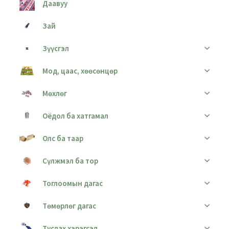
Даавуу
Зай
Зүүсгэл
Мод, цаас, хөөсөнцөр
Мөхлөг
Оёдол ба хатгамал
Олс ба таар
Сүлжмэл ба тор
Тоглоомын дагас
Төмөрлөг дагас
Туслах хэрэгсэл