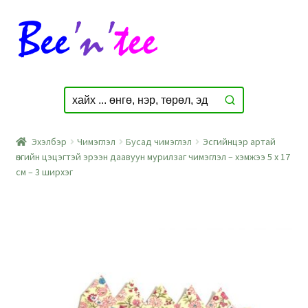
Skip
Skip
to
to
navigation
content
Эхэлбэр
Чимэглэл
Бусад чимэглэл
Эсгийнцэр артай
өнгийн цэцэгтэй эрээн даавуун мурилзаг чимэглэл – хэмжээ 5 x 17
см – 3 ширхэг