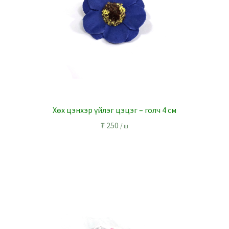
Хөх цэнхэр үйлэг цэцэг – голч 4 см
₮
250
/ ш