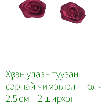
Хүрэн улаан туузан
сарнай чимэглэл – голч
2.5 см – 2 ширхэг