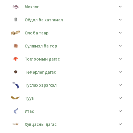
Мөхлөг
Оёдол ба хатгамал
Олс ба таар
Сүлжмэл ба тор
Тоглоомын дагас
Төмөрлөг дагас
Туслах хэрэгсэл
Тууз
Утас
Хувцасны дагас