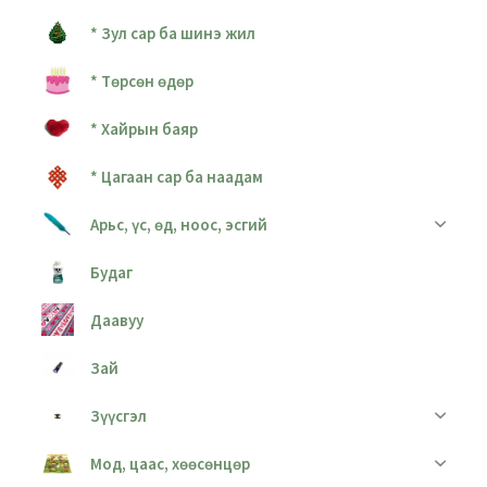
* Зул сар ба шинэ жил
* Төрсөн өдөр
* Хайрын баяр
* Цагаан сар ба наадам
Арьс, үс, өд, ноос, эсгий
Будаг
Даавуу
Зай
Зүүсгэл
Мод, цаас, хөөсөнцөр