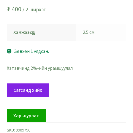
₮
400
/ 2 ширхэг
Хэмжээсүүд
2.5 см
Зөвхөн 1 үлдсэн.
Хэтэвчинд 2%-ийн урамшуулал
Хүрэн
Сагсанд хийх
улаан
туузан
сарнай
Харьцуулах
чимэглэл
-
SKU:
9909796
голч