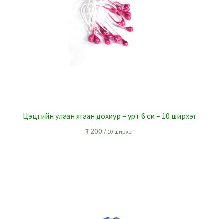
Цэцгийн улаан ягаан дохиур – урт 6 см – 10 ширхэг
₮
200
/ 10 ширхэг