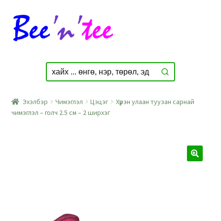
Skip
Skip
to
to
navigation
content
Эхэлбэр
Чимэглэл
Цэцэг
Хүрэн улаан туузан сарнай
чимэглэл – голч 2.5 см – 2 ширхэг