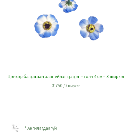
Цэнхэр ба цагаан алаг үйлэг цэцэг – голч 4 см – 3 ширхэг
₮
750
/ 3 ширхэг
* Ангилагдаагүй