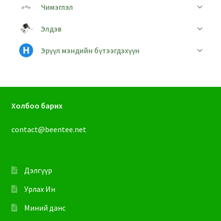
Чимэглэл
Элдэв
Эрүүл мэндийн бүтээгдэхүүн
Холбоо барих
contact@beentee.net
Дэлгүүр
Урлах Ин
Миний данс