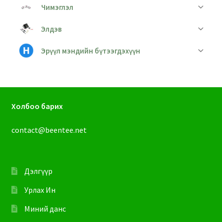
Чимэглэл
Элдэв
Эрүүл мэндийн бүтээгдэхүүн
Холбоо барих
contact@beentee.net
Дэлгүүр
Урлах Ин
Миний данс