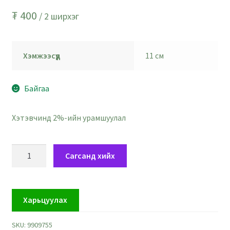
₮
400
/ 2 ширхэг
Хэмжээсүүд
11 см
Байгаа
Хэтэвчинд 2%-ийн урамшуулал
Алтлаг
Сагсанд хийх
оройтой
сааралдуу
ногоон
Харьцуулах
өд
-
SKU:
9909755
11