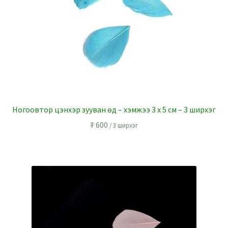
Ногоовтор цэнхэр зууван өд – хэмжээ 3 x 5 см – 3 ширхэг
₮
600
/ 3 ширхэг