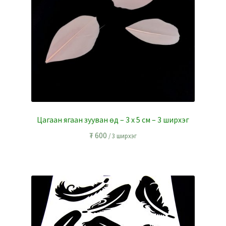
Цагаан ягаан зууван өд – 3 x 5 см – 3 ширхэг
₮
600
/ 3 ширхэг