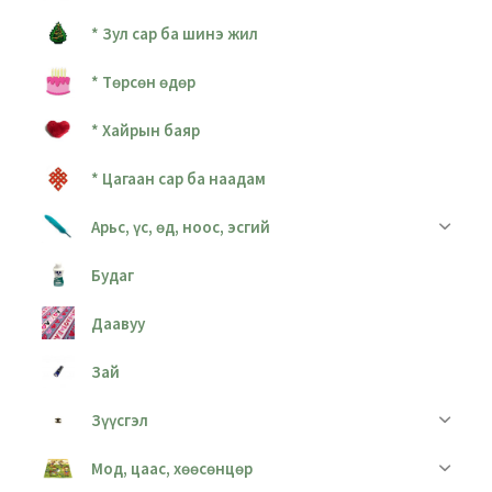
* Зул сар ба шинэ жил
* Төрсөн өдөр
* Хайрын баяр
* Цагаан сар ба наадам
Арьс, үс, өд, ноос, эсгий
Будаг
Даавуу
Зай
Зүүсгэл
Мод, цаас, хөөсөнцөр