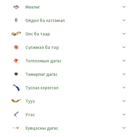
Мөхлөг
Оёдол ба хатгамал
Олс ба таар
Сүлжмэл ба тор
Тоглоомын дагас
Төмөрлөг дагас
Туслах хэрэгсэл
Тууз
Утас
Хувцасны дагас