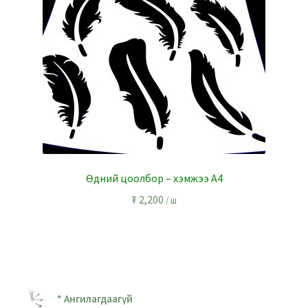
Өдний цоолбор – хэмжээ А4
₮
2,200
/ ш
* Ангилагдаагүй