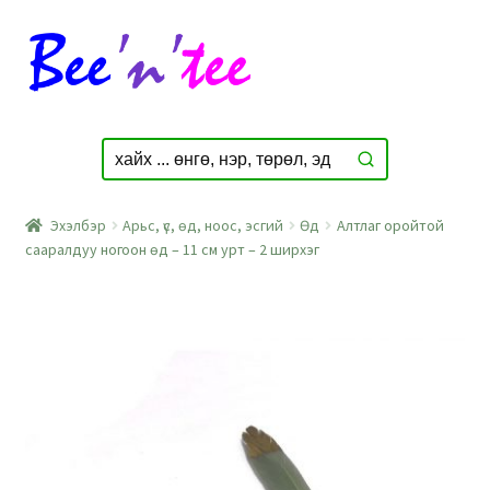
Skip
Skip
to
to
navigation
content
Эхэлбэр
Арьс, үс, өд, ноос, эсгий
Өд
Алтлаг оройтой
сааралдуу ногоон өд – 11 см урт – 2 ширхэг