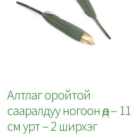
Алтлаг оройтой
сааралдуу ногоон өд – 11
см урт – 2 ширхэг