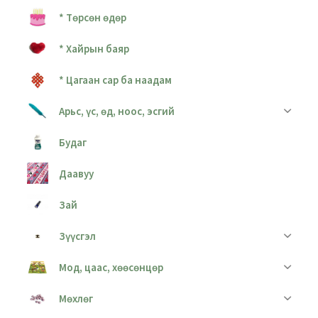
* Төрсөн өдөр
* Хайрын баяр
* Цагаан сар ба наадам
Арьс, үс, өд, ноос, эсгий
Будаг
Даавуу
Зай
Зүүсгэл
Мод, цаас, хөөсөнцөр
Мөхлөг