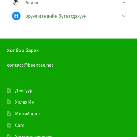
Элдэв
Эрүүл мэндийн бүтээгдэхүүн
Холбоо барих
contact@beentee.net
Дэлгүүр
Урлах Ин
Миний данс
Сагс
Хамтарч ажиллах