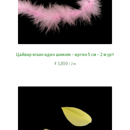
Цайвар ягаан өдөн шижим – өргөн 5 см – 2 м урт
₮
3,850
/ 2 м