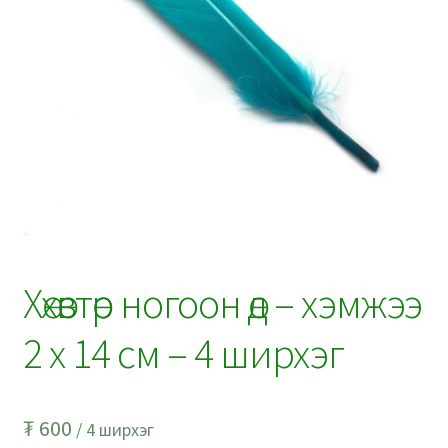
Хөхөвтөр ногоон өд – хэмжээ
2 х 14 см – 4 ширхэг
₮
600
/ 4 ширхэг