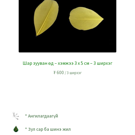
Шар зууван өд – хэмжээ 3 x 5 см – 3 ширхэг
₮
600
/ 3 ширхэг
* Ангилагдаагүй
* Зул сар ба шинэ жил