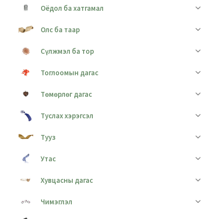
Оёдол ба хатгамал
Олс ба таар
Сүлжмэл ба тор
Тоглоомын дагас
Төмөрлөг дагас
Туслах хэрэгсэл
Тууз
Утас
Хувцасны дагас
Чимэглэл