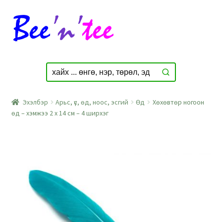
Skip
Skip
to
to
navigation
content
Эхэлбэр
Арьс, үс, өд, ноос, эсгий
Өд
Хөхөвтөр ногоон
өд – хэмжээ 2 х 14 см – 4 ширхэг