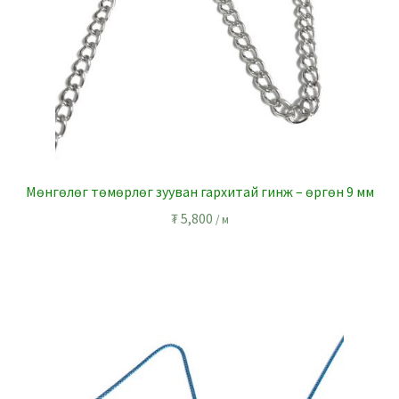
Мөнгөлөг төмөрлөг зууван гархитай гинж – өргөн 9 мм
₮
5,800
/ м