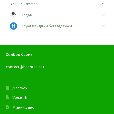
Чимэглэл
Элдэв
Эрүүл мэндийн бүтээгдэхүүн
Холбоо барих
contact@beentee.net
Дэлгүүр
Урлах Ин
Миний данс