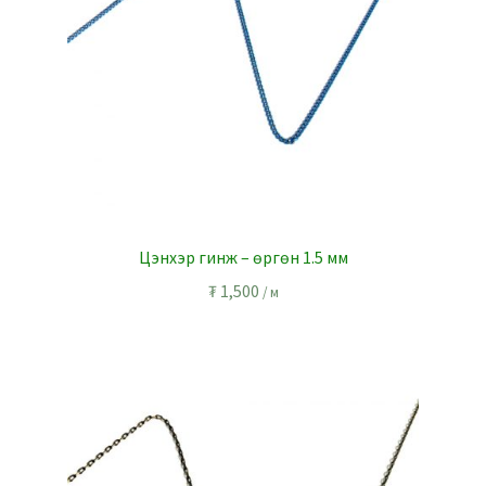
Цэнхэр гинж – өргөн 1.5 мм
₮
1,500
/ м