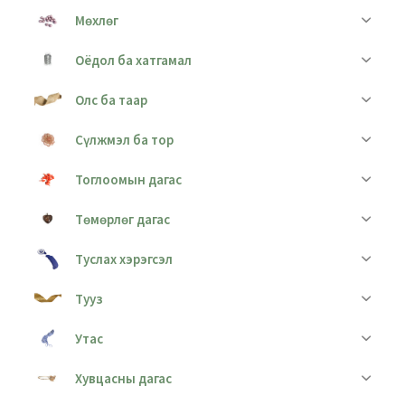
Мөхлөг
Оёдол ба хатгамал
Олс ба таар
Сүлжмэл ба тор
Тоглоомын дагас
Төмөрлөг дагас
Туслах хэрэгсэл
Тууз
Утас
Хувцасны дагас