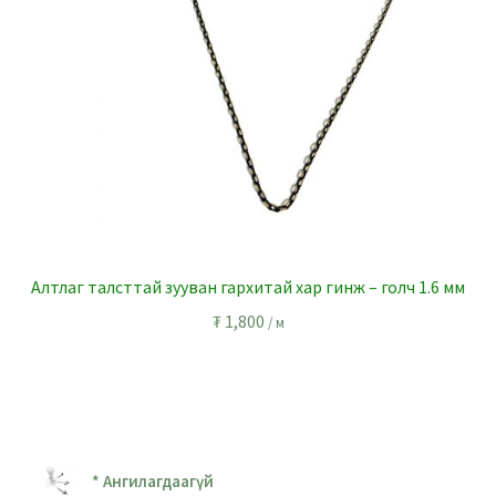
Алтлаг талсттай зууван гархитай хар гинж – голч 1.6 мм
₮
1,800
/ м
* Ангилагдаагүй