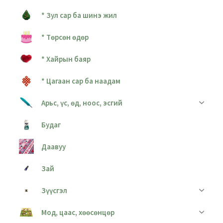
* Зул сар ба шинэ жил
* Төрсөн өдөр
* Хайрын баяр
* Цагаан сар ба наадам
Арьс, үс, өд, ноос, эсгий
Будаг
Даавуу
Зай
Зүүсгэл
Мод, цаас, хөөсөнцөр