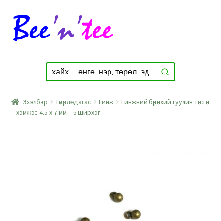
Skip
Skip
to
to
navigation
content
Эхэлбэр
Төмөрлөг дагас
Гинж
Гинжний бөөрөнхий гуулин төгсгөл
– хэмжээ 4.5 x 7 мм – 6 ширхэг