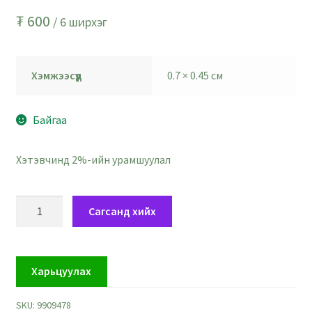
₮
600
/ 6 ширхэг
Хэмжээсүүд
0.7 × 0.45 см
Байгаа
Хэтэвчинд 2%-ийн урамшуулал
Гинжний
Сагсанд хийх
бөөрөнхий
гуулин
төгсгөл
Харьцуулах
-
хэмжээ
SKU:
9909478
4.5