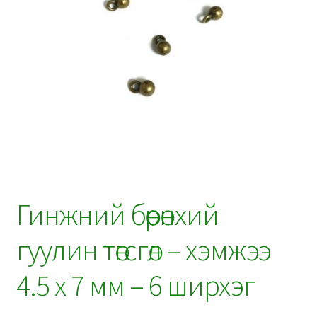
Гинжний бөөрөнхий
гуулин төгсгөл – хэмжээ
4.5 x 7 мм – 6 ширхэг