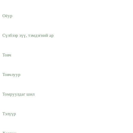
Оёур
Сүлбээр зүү, тэмдэгний ар
Товч
Товчлуур
Томруулдаг шил
Тэлүүр