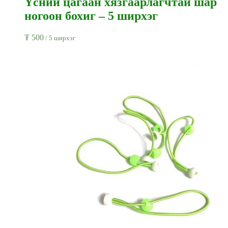
Үсний цагаан хязгаарлагчтай шар
ногоон бохиг – 5 ширхэг
₮
500
/ 5 ширхэг