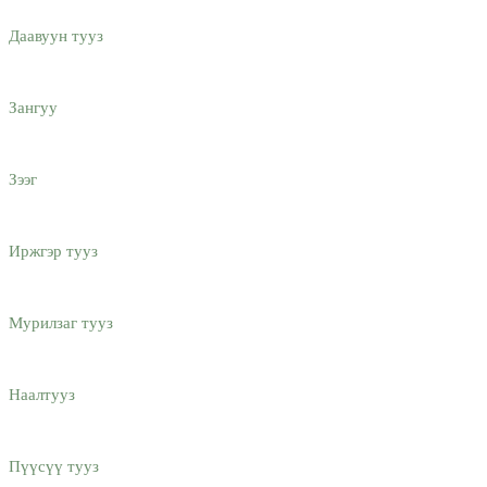
Даавуун тууз
Зангуу
Зээг
Иржгэр тууз
Мурилзаг тууз
Наалтууз
Пүүсүү тууз