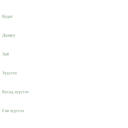
Будаг
Даавуу
Зай
Зүүсгэл
Бусад зүүсгэл
Гав зүүсгэл