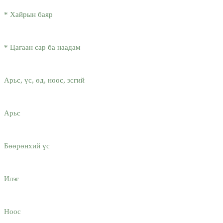
* Хайрын баяр
* Цагаан сар ба наадам
Арьс, үс, өд, ноос, эсгий
Арьс
Бөөрөнхий үс
Илэг
Ноос