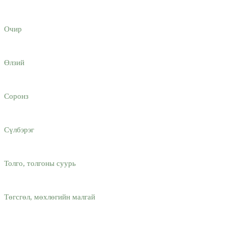
Очир
Өлзий
Соронз
Сүлбэрэг
Толго, толгоны суурь
Төгсгөл, мөхлөгийн малгай