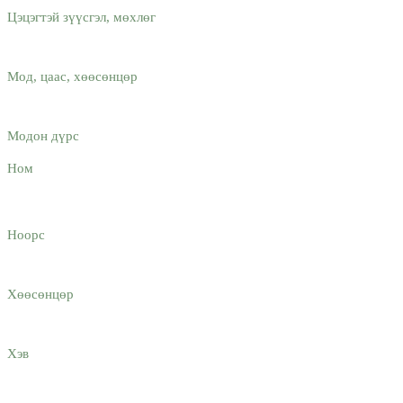
Цэцэгтэй зүүсгэл, мөхлөг
Мод, цаас, хөөсөнцөр
Модон дүрс
Ном
Ноорс
Хөөсөнцөр
Хэв