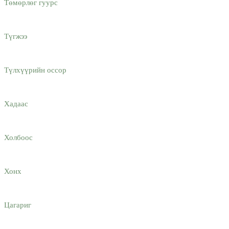
Төмөрлөг гуурс
Түгжээ
Түлхүүрийн оссор
Хадаас
Холбоос
Хонх
Цагариг