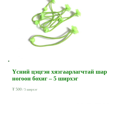
Үсний цэцгэн хязгаарлагчтай шар
ногоон бохиг – 5 ширхэг
₮
500
/ 5 ширхэг