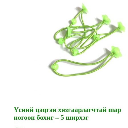
Үсний цэцгэн хязгаарлагчтай шар
ногоон бохиг – 5 ширхэг