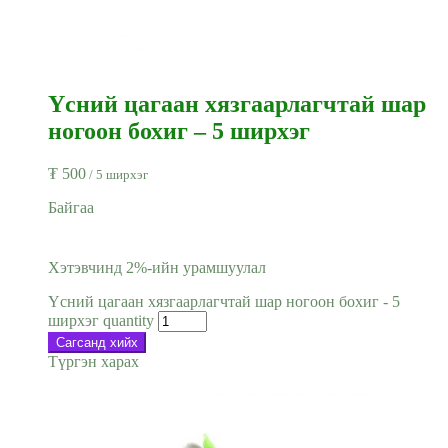
Үсний цагаан хязгаарлагчтай шар
ногоон бохиг – 5 ширхэг
₮
500
/ 5 ширхэг
Байгаа
Хэтэвчинд 2%-ийн урамшуулал
Үсний цагаан хязгаарлагчтай шар ногоон бохиг - 5
ширхэг quantity
Сагсанд хийх
Түргэн харах