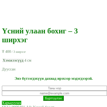
Үсний улаан бохиг – 3
ширхэг
₮
400
/ 3 ширхэг
Хэмжээсүүд
4 см
Дууссан
Энэ бүтээгдэхүүн дахиад ирэхээр мэдэгдээрэй.
Харьцуулах