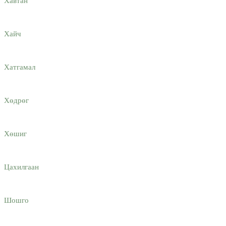
Хавтан
Хайч
Хатгамaл
Хөдрөг
Хөшиг
Цахилгаан
Шошго