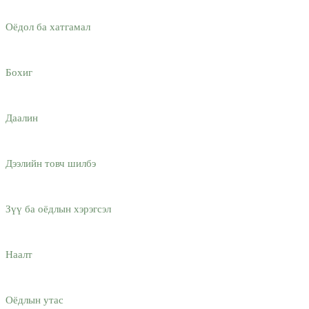
Оёдол ба хатгамал
Бохиг
Даалин
Дээлийн товч шилбэ
Зүү ба оёдлын хэрэгсэл
Наалт
Оёдлын утас