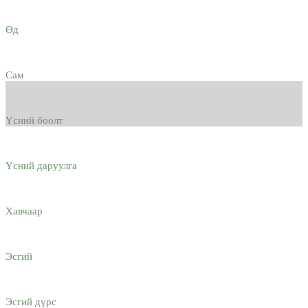
Өд
Сам
Үсний боолт
Үсний даруулга
Хавчаар
Эсгий
Эсгий дүрс