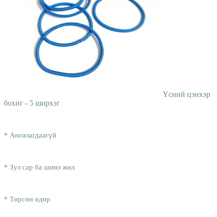
Үсний цэнхэр
бохиг - 5 ширхэг
* Ангилагдаагүй
* Зул сар ба шинэ жил
* Төрсөн өдөр