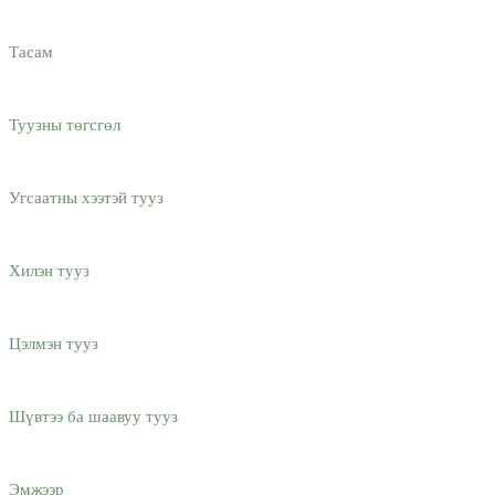
Тасам
Туузны төгсгөл
Угсаатны хээтэй тууз
Хилэн тууз
Цэлмэн тууз
Шүвтээ ба шаавуу тууз
Эмжээр