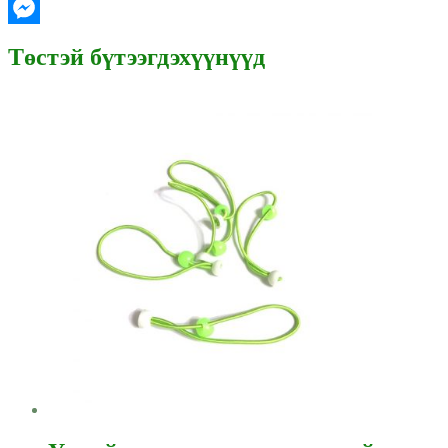
Gmail
Messenger
Төстэй бүтээгдэхүүнүүд