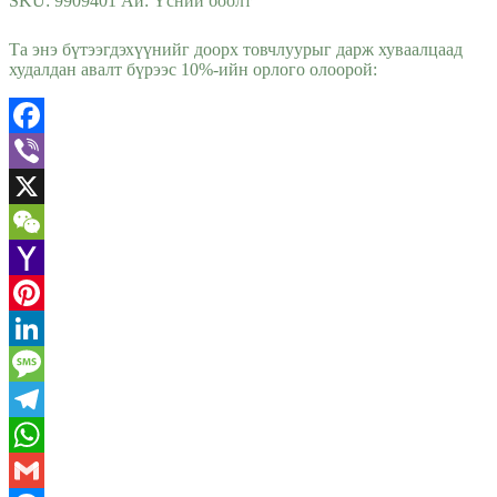
SKU:
9909401
Ай:
Үсний боолт
Та энэ бүтээгдэхүүнийг доорх товчлуурыг дарж хуваалцаад
худалдан авалт бүрээс 10%-ийн орлого олоорой:
Facebook
Viber
X
WeChat
Yahoo
Mail
Pinterest
LinkedIn
Message
Telegram
WhatsApp