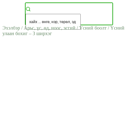
Эхэлбэр
/
Арьс, үс, өд, ноос, эсгий
/
Үсний боолт
/
Үсний
улаан бохиг – 3 ширхэг
ДУУССАН