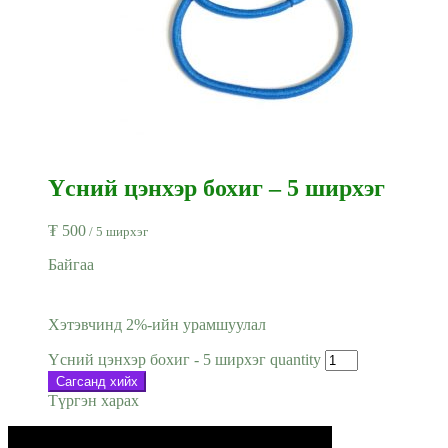
Үсний цэнхэр бохиг – 5 ширхэг
₮
500
/ 5 ширхэг
Байгаа
Хэтэвчинд 2%-ийн урамшуулал
Үсний цэнхэр бохиг - 5 ширхэг quantity
Сагсанд хийх
Түргэн харах