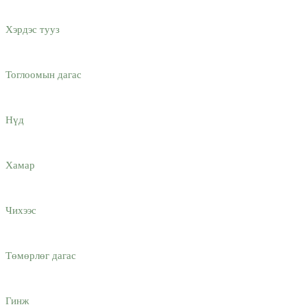
Хэрдэс тууз
Тоглоомын дагас
Нүд
Хамар
Чихээс
Төмөрлөг дагас
Гинж