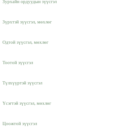
Зурхайн ордуудын зүүсгэл
Зүрхтэй зүүсгэл, мөхлөг
Одтой зүүсгэл, мөхлөг
Тоотой зүүсгэл
Түлхүүртэй зүүсгэл
Үсэгтэй зүүсгэл, мөхлөг
Цоожтой зүүсгэл