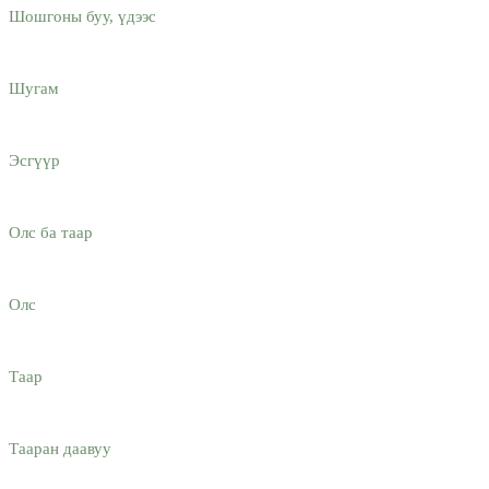
Шошгоны буу, үдээс
Шугам
Эсгүүр
Олс ба таар
Олс
Таар
Тааран даавуу