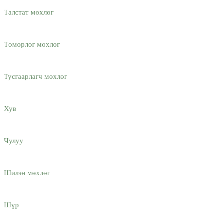
Талстат мөхлөг
Төмөрлөг мөхлөг
Тусгаарлагч мөхлөг
Хув
Чулуу
Шилэн мөхлөг
Шүр