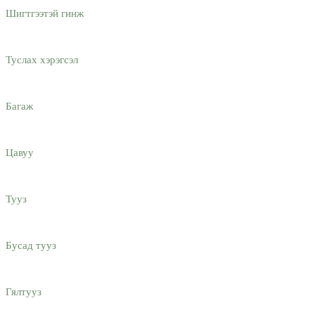
Шигтгээтэй гинж
Туслах хэрэгсэл
Багаж
Цавуу
Тууз
Бусад тууз
Гялтууз