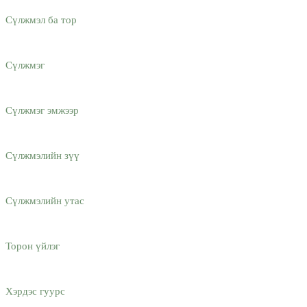
Сүлжмэл ба тор
Сүлжмэг
Сүлжмэг эмжээр
Сүлжмэлийн зүү
Сүлжмэлийн утас
Торон үйлэг
Хэрдэс гуурс