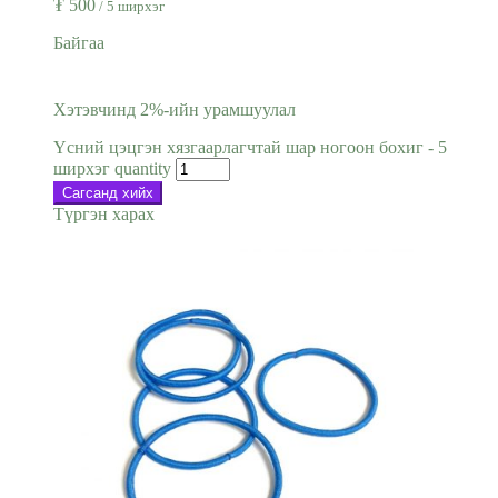
₮
500
/ 5 ширхэг
Байгаа
Хэтэвчинд 2%-ийн урамшуулал
Үсний цэцгэн хязгаарлагчтай шар ногоон бохиг - 5
ширхэг quantity
Сагсанд хийх
Түргэн харах