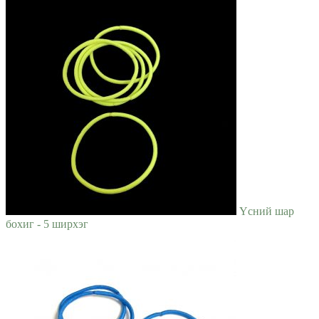
Үсний шар
бохиг - 5 ширхэг