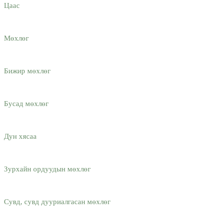
Цаас
Мөхлөг
Бижир мөхлөг
Бусад мөхлөг
Дун хясаа
Зурхайн ордуудын мөхлөг
Сувд, сувд дууриалгасан мөхлөг