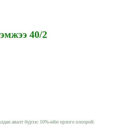
хэмжээ 40/2
алдан авалт бүрээс 10%-ийн орлого олоорой: