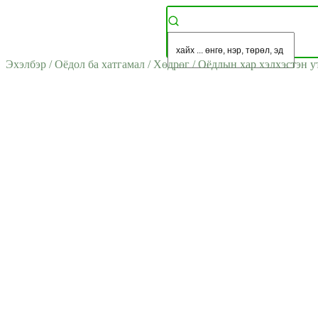
Эхэлбэр
/
Оёдол ба хатгамал
/
Хөдрөг
/
Оёдлын хар хэлхэстэн ут