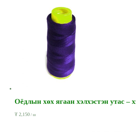
Оёдлын хөх ягаан хэлхэстэн утас – х
₮
2,150
/ ш