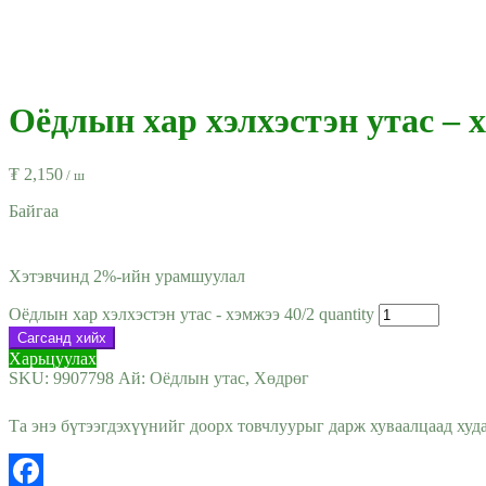
Оёдлын хар хэлхэстэн утас – 
₮
2,150
/ ш
Байгаа
Хэтэвчинд 2%-ийн урамшуулал
Оёдлын хар хэлхэстэн утас - хэмжээ 40/2 quantity
Сагсанд хийх
Харьцуулах
SKU:
9907798
Ай:
Оёдлын утас
,
Хөдрөг
Та энэ бүтээгдэхүүнийг доорх товчлуурыг дарж хуваалцаад худ