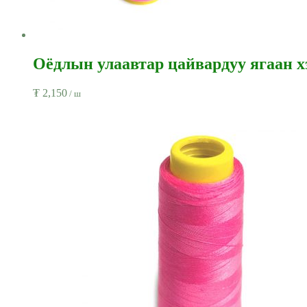
Оёдлын улаавтар цайвардуу ягаан хэ
₮
2,150
/ ш