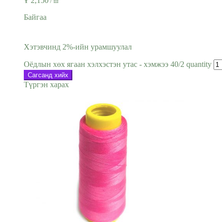
₮
2,150
/ ш
Байгаа
Хэтэвчинд 2%-ийн урамшуулал
Оёдлын хөх ягаан хэлхэстэн утас - хэмжээ 40/2 quantity
Сагсанд хийх
Түргэн харах