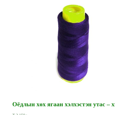
Оёдлын хөх ягаан хэлхэстэн утас – х