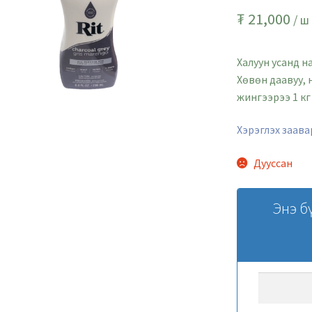
₮
21,000
/ ш
Халуун усанд н
Хөвөн даавуу, 
жингээрээ 1 кг
Хэрэглэх заава
Дууссан
Энэ б