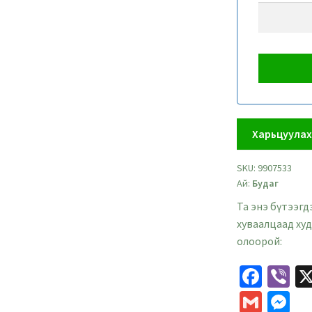
Харьцуула
SKU:
9907533
Ай:
Будаг
Та энэ бүтээгд
хуваалцаад ху
олоорой:
Fa
Vi
ce
b
G
M