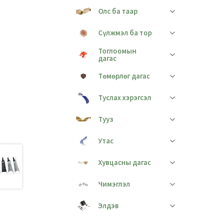
Олс ба таар
Сүлжмэл ба тор
Тоглоомын
дагас
Төмөрлөг дагас
Туслах хэрэгсэл
Тууз
Утас
Хувцасны дагас
Чимэглэл
Элдэв