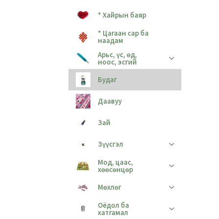
* Хайрын баяр
* Цагаан сар ба
наадам
Арьс, үс, өд,
ноос, эсгий
Будаг
Даавуу
Зай
Зүүсгэл
Мод, цаас,
хөөсөнцөр
Мөхлөг
Оёдол ба
хатгамал