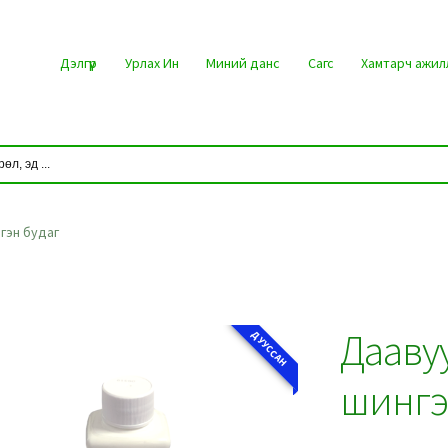
Дэлгүүр
Урлах Ин
Миний данс
Сагс
Хамтарч ажил
гэн будаг
Даавуу
ДУУССАН
шингэ