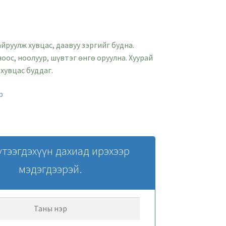
айруулж хувцас, даавуу зэргийг будна.
ноос, ноолуур, шүвтэг өнгө оруулна. Хуурай
 хувцас буддаг.
р
үтээгдэхүүн дахиад ирэхээр
мэдэгдээрэй.