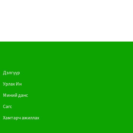
Дэлгүүр
Урлах Ин
Миний данс
Сагс
Хамтарч ажиллах