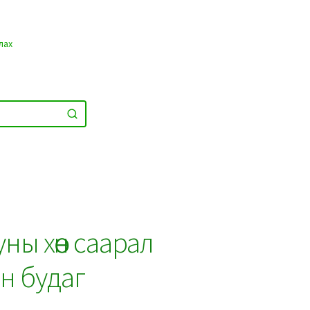
лах
ны хөөн саарал
н будаг