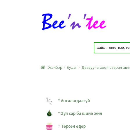
Skip
Skip
to
to
navigation
content
Эхэлбэр
Будаг
Даавууны хөөн саарал шин
* Ангилагдаагүй
* Зул сар ба шинэ жил
* Төрсөн өдөр