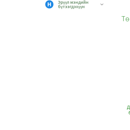
Эрүүл мэндийн
бүтээгдэхүүн
Тө
Д