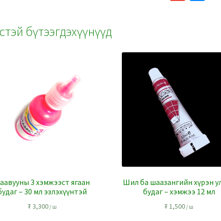
b
er
m
es
o
ai
se
стэй бүтээгдэхүүнүүд
o
l
n
k
ge
r
аавууны 3 хэмжээст ягаан
Шил ба шаазангийн хүрэн у
будаг – 30 мл эзлэхүүнтэй
будаг – хэмжээ 12 мл
₮
3,300
₮
1,500
/ ш
/ ш