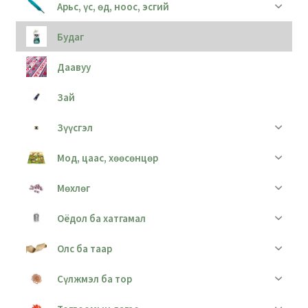
Арьс, үс, өд, ноос, эсгий
Будаг
Даавуу
Зай
Зүүсгэл
Мод, цаас, хөөсөнцөр
Мөхлөг
Оёдол ба хатгамал
Олс ба таар
Сүлжмэл ба тор