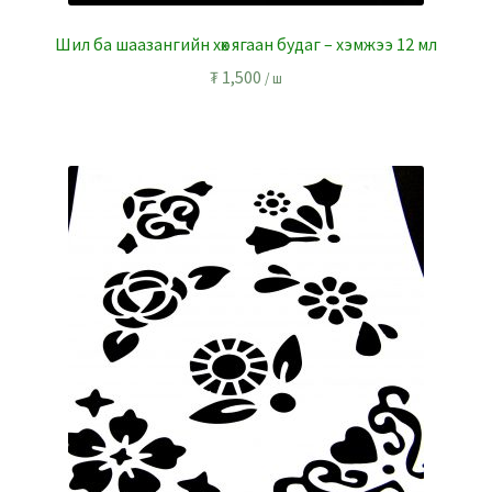
Шил ба шаазангийн хөх ягаан будаг – хэмжээ 12 мл
₮
1,500
/ ш