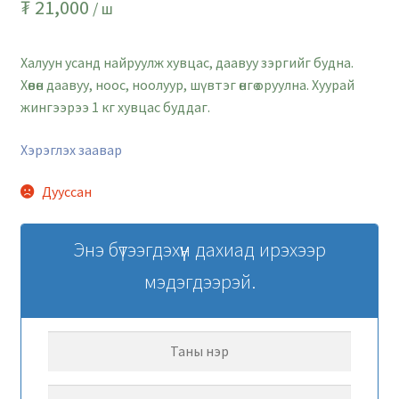
₮
21,000
/ ш
Халуун усанд найруулж хувцас, даавуу зэргийг будна.
Хөвөн даавуу, ноос, ноолуур, шүвтэг өнгө оруулна. Хуурай
жингээрээ 1 кг хувцас буддаг.
Хэрэглэх заавар
Дууссан
Энэ бүтээгдэхүүн дахиад ирэхээр
мэдэгдээрэй.