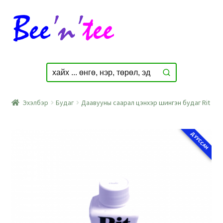
Skip
Skip
to
to
navigation
content
Эхэлбэр
Будаг
Даавууны саарал цэнхэр шингэн будаг Rit
ДУУССАН