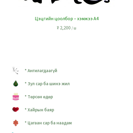
Цэцгийн цоолбор – хэмжээ А4
₮
2,200
/ ш
* Ангилагдаагүй
* Зул сар ба шинэ жил
* Төрсөн өдөр
* Хайрын баяр
* Цагаан сар ба наадам