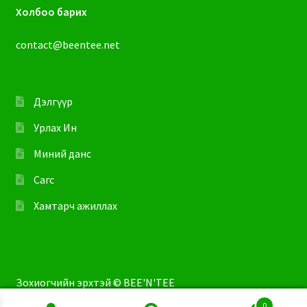
Холбоо барих
contact@beentee.net
Дэлгүүр
Урлах Ин
Миний данс
Сагс
Хамтарч ажиллах
Зохиогчийн эрхтэй © BEE'N'TEE
0