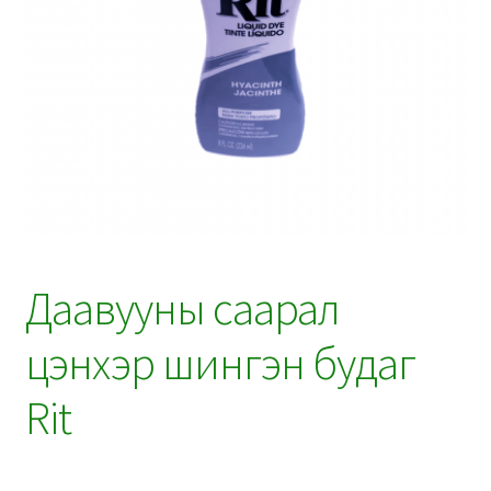
Даавууны саарал
цэнхэр шингэн будаг
Rit