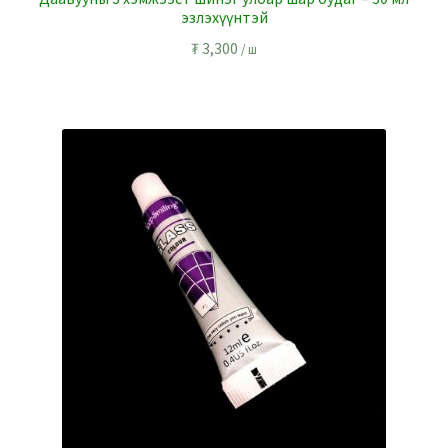
эзлэхүүнтэй
₮
3,300
/ ш