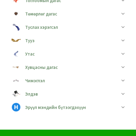
Тоглоомын дагас
Төмөрлөг дагас
Туслах хэрэгсэл
Тууз
Утас
Хувцасны дагас
Чимэглэл
Элдэв
Эрүүл мэндийн бүтээгдэхүүн