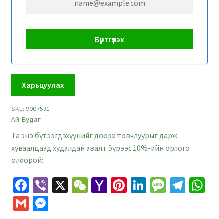
Харьцуулах
SKU:
9907531
Ай:
Будаг
Та энэ бүтээгдэхүүнийг доорх товчлуурыг дарж
хуваалцаад худалдан авалт бүрээс 10%-ийн орлого
олоорой:
Fa
Vi
X
W
Ya
Pi
Li
M
Te
W
ce
b
e
h
nt
n
es
le
h
G
M
b
er
C
o
er
ke
sa
gr
at
m
es