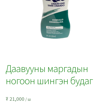
Даавууны маргадын
ногоон шингэн будаг
₮
21,000
/ ш