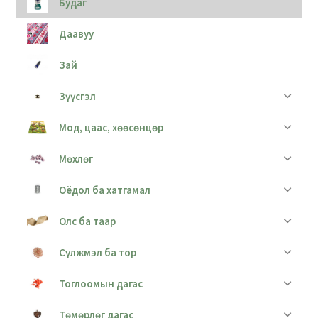
Будаг
Даавуу
Зай
Зүүсгэл
Мод, цаас, хөөсөнцөр
Мөхлөг
Оёдол ба хатгамал
Олс ба таар
Сүлжмэл ба тор
Тоглоомын дагас
Төмөрлөг дагас