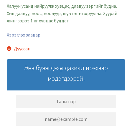
Халуун усанд найруулж хувцас, даавуу зэргийг будна.
Хөвөн даавуу, ноос, ноолуур, шүвтэг өнгө оруулна. Хуурай
жингээрээ 1 кг хувцас буддаг.
Хэрэглэх заавар
Дууссан
Энэ бүтээгдэхүүн дахиад ирэхээр
мэдэгдээрэй.