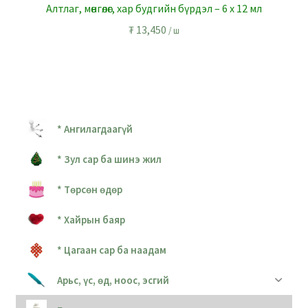
Алтлаг, мөнгөлөг, хар будгийн бүрдэл – 6 x 12 мл
₮
13,450
/ ш
* Ангилагдаагүй
* Зул сар ба шинэ жил
* Төрсөн өдөр
* Хайрын баяр
* Цагаан сар ба наадам
Арьс, үс, өд, ноос, эсгий