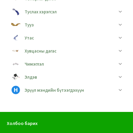
Туслах хэрэгсэл
Тууз
Утас
Хувцасны дагас
Чимэглэл
Элдэв
Эрүүл мэндийн бүтээгдэхүүн
Холбоо барих