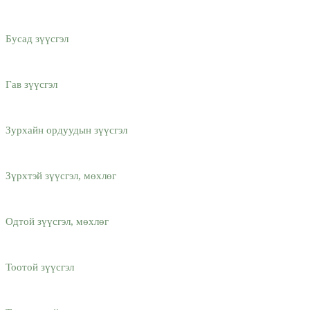
Бусад зүүсгэл
Гав зүүсгэл
Зурхайн ордуудын зүүсгэл
Зүрхтэй зүүсгэл, мөхлөг
Одтой зүүсгэл, мөхлөг
Тоотой зүүсгэл