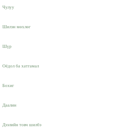
Чулуу
Шилэн мөхлөг
Шүр
Оёдол ба хатгамал
Бохиг
Даалин
Дээлийн товч шилбэ