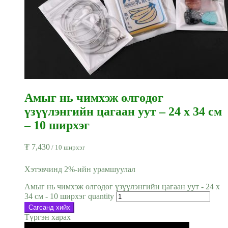
Амыг нь чимхэж өлгөдөг
үзүүлэнгийн цагаан уут – 24 x 34 см
– 10 ширхэг
₮
7,430
/ 10 ширхэг
Хэтэвчинд 2%-ийн урамшуулал
Амыг нь чимхэж өлгөдөг үзүүлэнгийн цагаан уут - 24 x
34 см - 10 ширхэг quantity
Сагсанд хийх
Түргэн харах