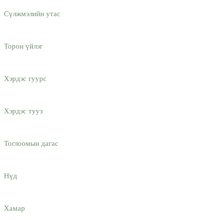
Сүлжмэлийн утас
Торон үйлэг
Хэрдэс гуурс
Хэрдэс тууз
Тоглоомын дагас
Нүд
Хамар