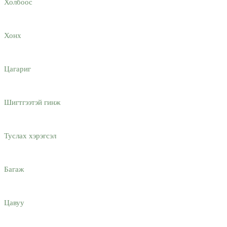
Холбоос
Хонх
Цагариг
Шигтгээтэй гинж
Туслах хэрэгсэл
Багаж
Цавуу