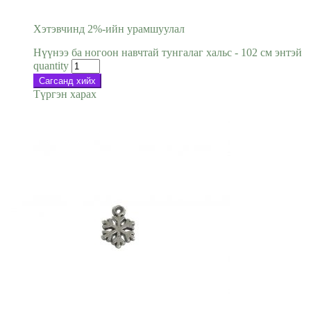
Хэтэвчинд 2%-ийн урамшуулал
Нүүнээ ба ногоон навчтай тунгалаг хальс - 102 см энтэй
quantity
Сагсанд хийх
Түргэн харах