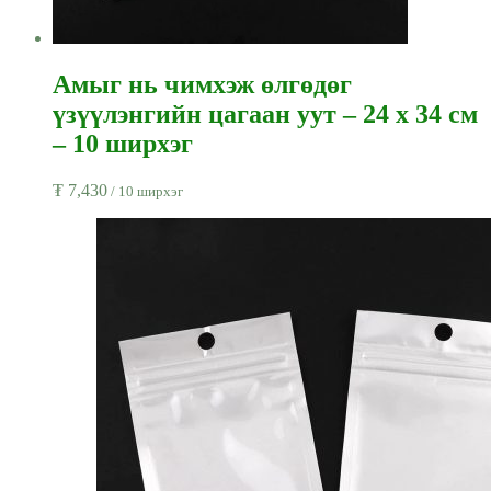
Амыг нь чимхэж өлгөдөг
үзүүлэнгийн цагаан уут – 24 x 34 см
– 10 ширхэг
₮
7,430
/ 10 ширхэг