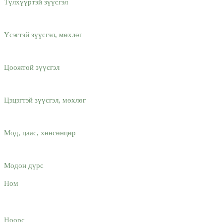
Түлхүүртэй зүүсгэл
Үсэгтэй зүүсгэл, мөхлөг
Цоожтой зүүсгэл
Цэцэгтэй зүүсгэл, мөхлөг
Мод, цаас, хөөсөнцөр
Модон дүрс
Ном
Ноорс