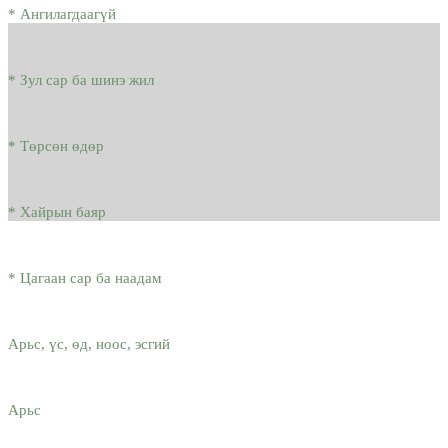
* Ангилагдаагүй
* Зул сар ба шинэ жил
* Төрсөн өдөр
* Хайрын баяр
* Цагаан сар ба наадам
Арьс, үс, өд, ноос, эсгий
Арьс