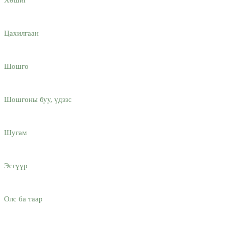
Хөшиг
Цахилгаан
Шошго
Шошгоны буу, үдээс
Шугам
Эсгүүр
Олс ба таар