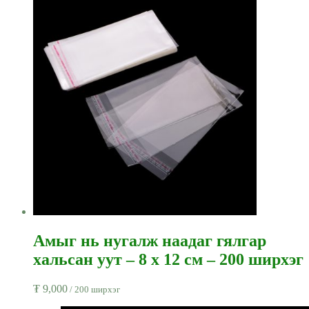
Амыг нь нугалж наадаг гялгар
хальсан уут – 8 x 12 см – 200 ширхэг
₮
9,000
/ 200 ширхэг