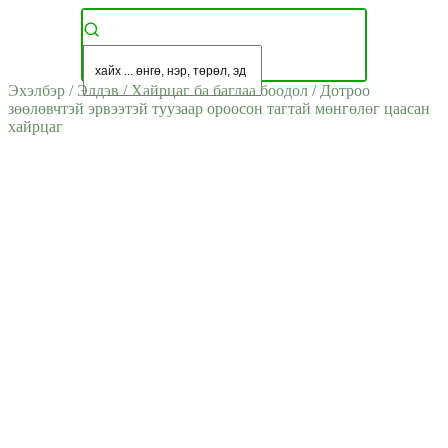
Эхэлбэр
/
Элдэв
/
Хайрцаг ба баглаа боодол
/
Дотроо
зөөлөвчтэй эрвээтэй туузаар ороосон тагтай мөнгөлөг цаасан
хайрцаг
ДУУССАН