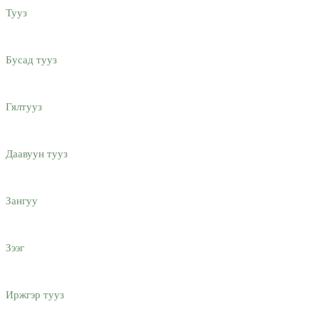
Тууз
Бусад тууз
Гялтууз
Даавуун тууз
Зангуу
Зээг
Иржгэр тууз