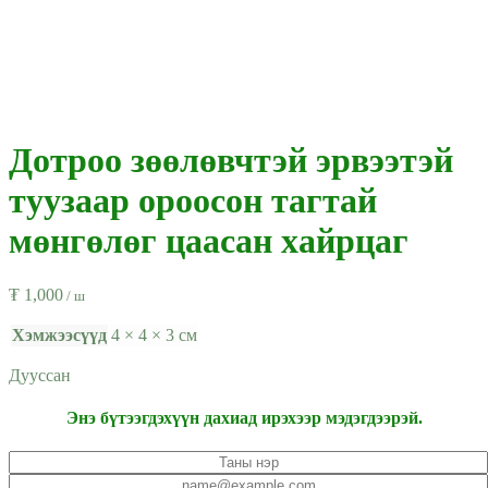
Дотроо зөөлөвчтэй эрвээтэй
туузаар ороосон тагтай
мөнгөлөг цаасан хайрцаг
₮
1,000
/ ш
Хэмжээсүүд
4 × 4 × 3 см
Дууссан
Энэ бүтээгдэхүүн дахиад ирэхээр мэдэгдээрэй.