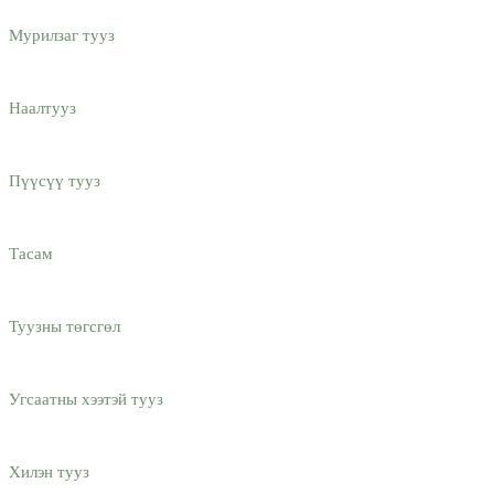
Мурилзаг тууз
Наалтууз
Пүүсүү тууз
Тасам
Туузны төгсгөл
Угсаатны хээтэй тууз
Хилэн тууз