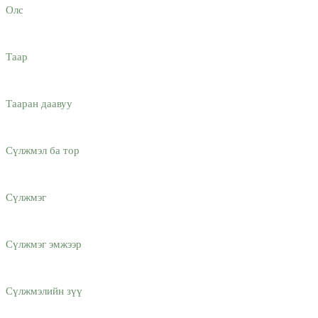
Олс
Таар
Тааран даавуу
Сүлжмэл ба тор
Сүлжмэг
Сүлжмэг эмжээр
Сүлжмэлийн зүү