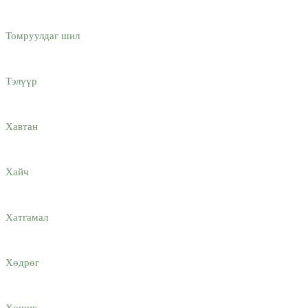
Томруулдаг шил
Тэлүүр
Хавтан
Хайч
Хатгамaл
Хөдрөг