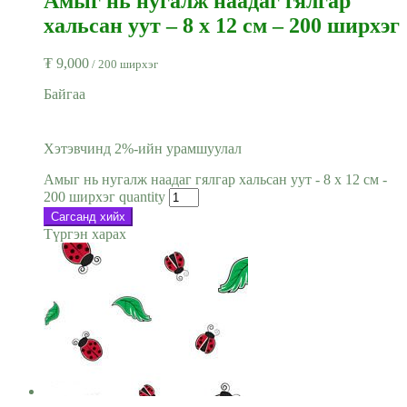
Амыг нь нугалж наадаг гялгар
хальсан уут – 8 x 12 см – 200 ширхэг
₮
9,000
/ 200 ширхэг
Байгаа
Хэтэвчинд 2%-ийн урамшуулал
Амыг нь нугалж наадаг гялгар хальсан уут - 8 x 12 см -
200 ширхэг quantity
Сагсанд хийх
Түргэн харах