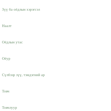
Зүү ба оёдлын хэрэгсэл
Наалт
Оёдлын утас
Оёур
Сүлбээр зүү, тэмдэгний ар
Товч
Товчлуур