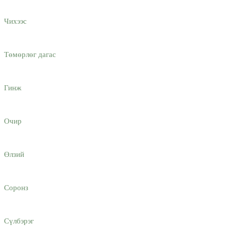
Чихээс
Төмөрлөг дагас
Гинж
Очир
Өлзий
Соронз
Сүлбэрэг