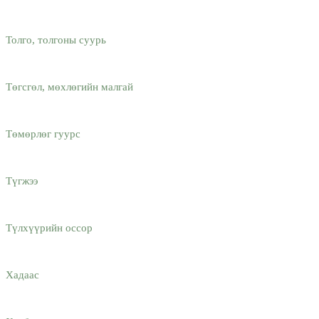
Толго, толгоны суурь
Төгсгөл, мөхлөгийн малгай
Төмөрлөг гуурс
Түгжээ
Түлхүүрийн оссор
Хадаас