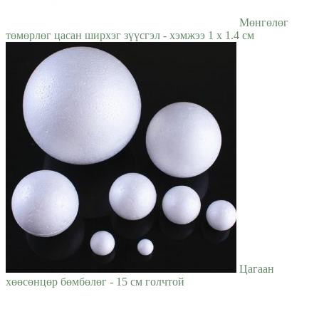
Мөнгөлөг
төмөрлөг цасан ширхэг зүүсгэл - хэмжээ 1 x 1.4 см
Цагаан
хөөсөнцөр бөмбөлөг - 15 см голчтой