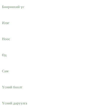
Бөөрөнхий үс
Илэг
Ноос
Өд
Сам
Үсний боолт
Үсний даруулга