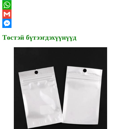
Telegram
WhatsApp
Gmail
Messenger
Төстэй бүтээгдэхүүнүүд