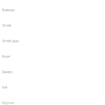
Хавчаар
Эсгий
Эсгий дүрс
Будаг
Даавуу
Зай
Зүүсгэл