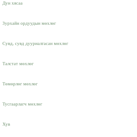
Дун хясаа
Зурхайн ордуудын мөхлөг
Сувд, сувд дууриалгасан мөхлөг
Талстат мөхлөг
Төмөрлөг мөхлөг
Тусгаарлагч мөхлөг
Хув