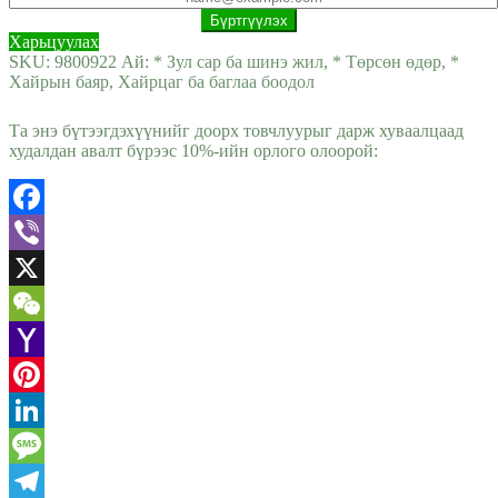
Харьцуулах
SKU:
9800922
Ай:
* Зул сар ба шинэ жил
,
* Төрсөн өдөр
,
*
Хайрын баяр
,
Хайрцаг ба баглаа боодол
Та энэ бүтээгдэхүүнийг доорх товчлуурыг дарж хуваалцаад
худалдан авалт бүрээс 10%-ийн орлого олоорой:
Facebook
Viber
X
WeChat
Yahoo
Mail
Pinterest
LinkedIn
Message