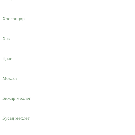
Хөөсөнцөр
Хэв
Цаас
Мөхлөг
Бижир мөхлөг
Бусад мөхлөг