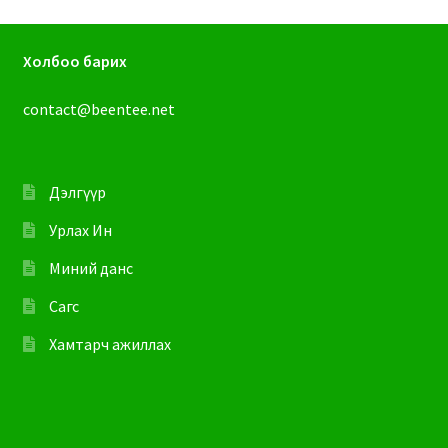
Холбоо барих
contact@beentee.net
Дэлгүүр
Урлах Ин
Миний данс
Сагс
Хамтарч ажиллах