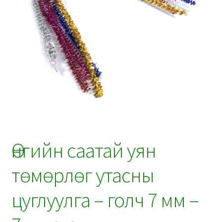
Өнгийн саатай уян
төмөрлөг утасны
цуглуулга – голч 7 мм –