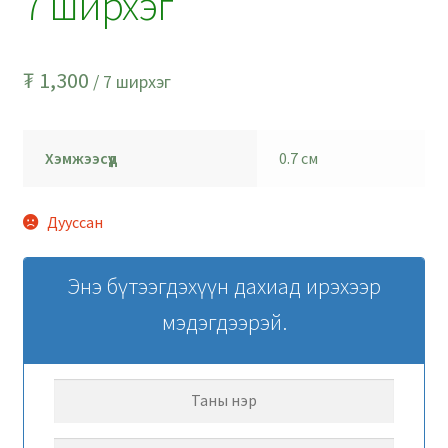
7 ширхэг
₮
1,300
/ 7 ширхэг
Хэмжээсүүд
0.7 см
Дууссан
Энэ бүтээгдэхүүн дахиад ирэхээр
мэдэгдээрэй.