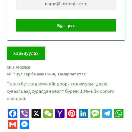
Харьцуулах
SKU:
9800906
Ай:
* Зул сар ба шинэ жил
,
Төмөрлөг утас
Та энэ бүтээгдэхүүнийг доорх товчлуурыг дарж
хуваалцаад худалдан авалт бүрээс 10%-ийн орлого
олоорой:
Fa
Vi
X
W
Ya
Pi
Li
M
Te
W
ce
b
e
h
nt
n
es
le
h
G
M