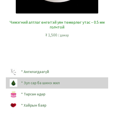
Чимэгний алтлаг өнгөтэй уян төмөрлөг утас – 0.5 мм
голчтой
₮
1,500
/ дамар
* Ангилагдаагүй
* Зул сар ба шинэ жил
* Төрсөн өдөр
* Хайрын баяр