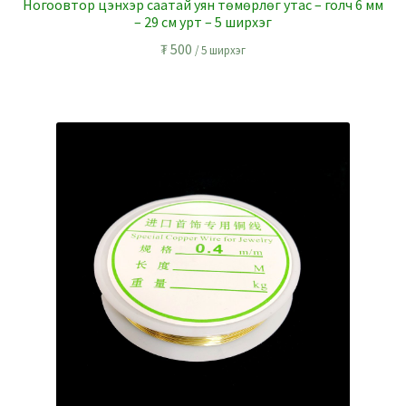
Ногоовтор цэнхэр саатай уян төмөрлөг утас – голч 6 мм
– 29 см урт – 5 ширхэг
₮
500
/ 5 ширхэг