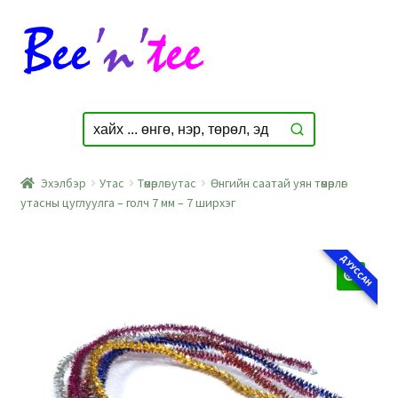
Skip
Skip
to
to
navigation
content
Эхэлбэр
Утас
Төмөрлөг утас
Өнгийн саатай уян төмөрлөг
утасны цуглуулга – голч 7 мм – 7 ширхэг
ДУУССАН