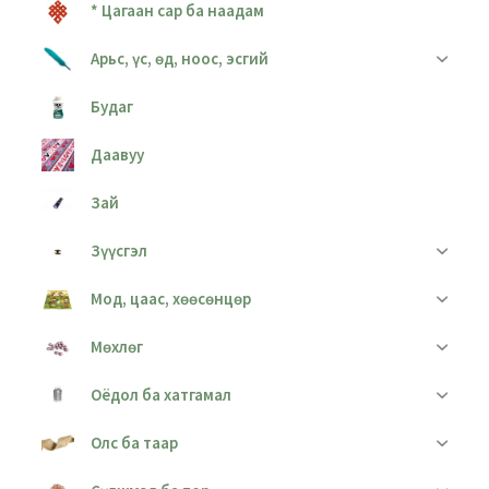
* Цагаан сар ба наадам
Арьс, үс, өд, ноос, эсгий
Будаг
Даавуу
Зай
Зүүсгэл
Мод, цаас, хөөсөнцөр
Мөхлөг
Оёдол ба хатгамал
Олс ба таар