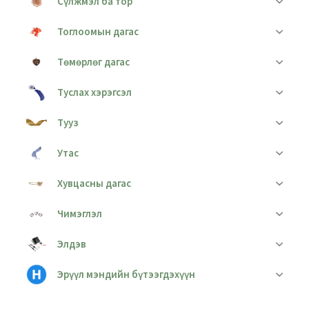
Сүлжмэл ба тор
Тоглоомын дагас
Төмөрлөг дагас
Туслах хэрэгсэл
Тууз
Утас
Хувцасны дагас
Чимэглэл
Элдэв
Эрүүл мэндийн бүтээгдэхүүн