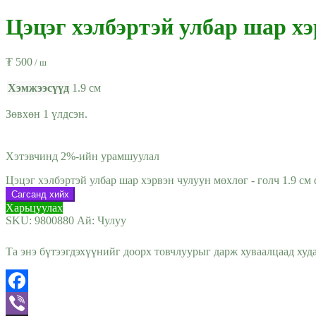
Цэцэг хэлбэртэй улбар шар хэ
₮
500
/ ш
Хэмжээсүүд
1.9 см
Зөвхөн 1 үлдсэн.
Хэтэвчинд 2%-ийн урамшуулал
Цэцэг хэлбэртэй улбар шар хэрвэн чулуун мөхлөг - голч 1.9 см q
Сагсанд хийх
Харьцуулах
SKU:
9800880
Ай:
Чулуу
Та энэ бүтээгдэхүүнийг доорх товчлуурыг дарж хуваалцаад худ
Facebook