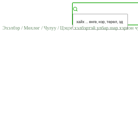
Эхэлбэр
/
Мөхлөг
/
Чулуу
/
Цэцэг хэлбэртэй улбар шар хэрвэн ч