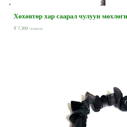
Хөхөвтөр хар саарал чулуун мөхлөгий
₮
7,300
/ хэлхээс