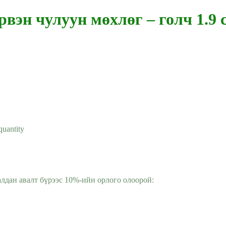
рвэн чулуун мөхлөг – голч 1.9 
uantity
алдан авалт бүрээс 10%-ийн орлого олоорой: