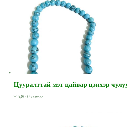
Цууралттай мэт цайвар цэнхэр чулуун
₮
5,800
/ хэлхээс