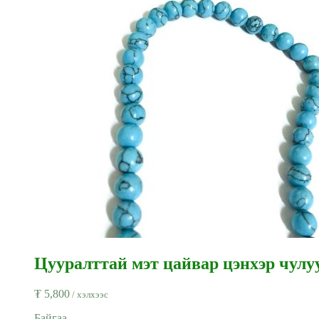
Цууралттай мэт цайвар цэнхэр чулуун
₮
5,800
/ хэлхээс
Байгаа