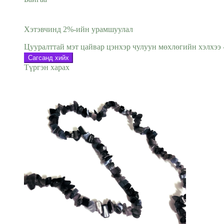
Хэтэвчинд 2%-ийн урамшуулал
Цууралттай мэт цайвар цэнхэр чулуун мөхлөгийн хэлхээ - г
Сагсанд хийх
Түргэн харах