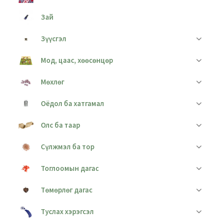
Зай
Зүүсгэл
Мод, цаас, хөөсөнцөр
Мөхлөг
Оёдол ба хатгамал
Олс ба таар
Сүлжмэл ба тор
Тоглоомын дагас
Төмөрлөг дагас
Туслах хэрэгсэл