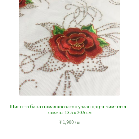
Шигтгээ ба хатгамал хосолсон улаан цэцэг чимэглэл –
хэмжээ 13.5 x 20.5 см
₮
1,900
/ ш