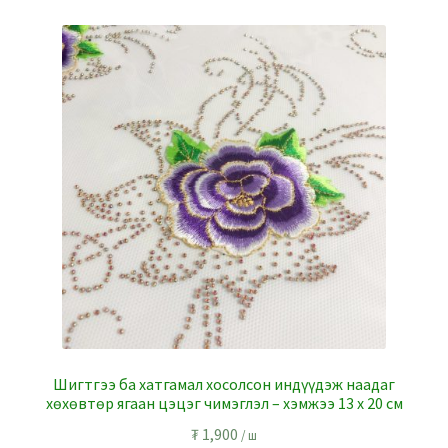
Шигтгээ ба хатгамал хосолсон индүүдэж наадаг
хөхөвтөр ягаан цэцэг чимэглэл – хэмжээ 13 x 20 см
₮
1,900
/ ш