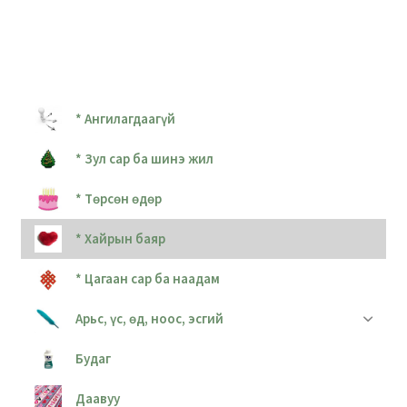
* Ангилагдаагүй
* Зул сар ба шинэ жил
* Төрсөн өдөр
* Хайрын баяр
* Цагаан сар ба наадам
Арьс, үс, өд, ноос, эсгий
Будаг
Даавуу