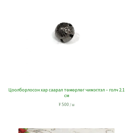
Цоолборлосон хар саарал төмөрлөг чимэглэл – голч 2.1
см
₮
500
/ ш