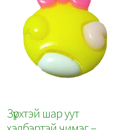
Зүрхтэй шар уут
хэлбэртэй чимэг –