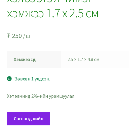
хэмжээ 1.7 x 2.5 см
₮
250
/ ш
Хэмжээсүүд
2.5 × 1.7 × 4.8 см
Зөвхөн 1 үлдсэн.
Хэтэвчинд 2%-ийн урамшуулал
Зүрхтэй
Сагсанд хийх
шар
уут