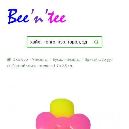
Skip
Skip
to
to
navigation
content
Эхэлбэр
Чимэглэл
Бусад чимэглэл
Зүрхтэй шар уут
хэлбэртэй чимэг – хэмжээ 1.7 x 2.5 см