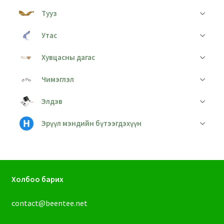
Тууз
Утас
Хувцасны дагас
Чимэглэл
Элдэв
Эрүүл мэндийн бүтээгдэхүүн
Холбоо барих
contact@beentee.net