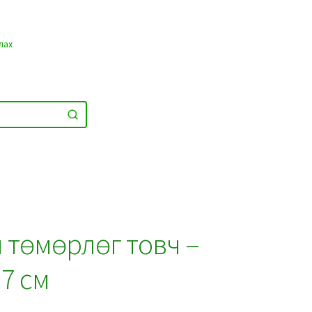
лах
 төмөрлөг товч –
.7 см