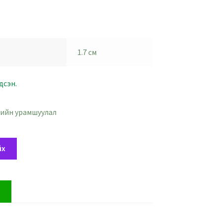
1.7 см
дсэн.
ийн урамшуулал
йх
х