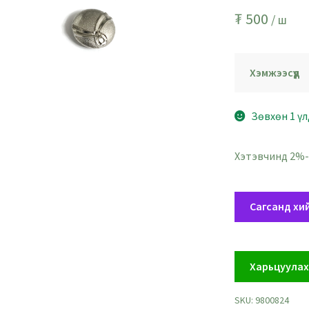
₮
500
/ ш
Хэмжээсүүд
Зөвхөн 1 үл
Хэтэвчинд 2%-
Өмдний
Сагсанд хи
төмөрлөг
товч
-
Харьцуула
голч
1.7
SKU:
9800824
см