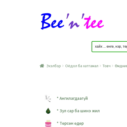
Skip
Skip
to
to
navigation
content
Эхэлбэр
Оёдол ба хатгамал
Товч
Өмдний
* Ангилагдаагүй
* Зул сар ба шинэ жил
* Төрсөн өдөр