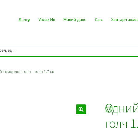
Дэлгүүр
Урлах Ин
Миний данс
Сагс
Хамтарч ажил
 төмөрлөг товч – голч 1.7 см
Өмдний
голч 1