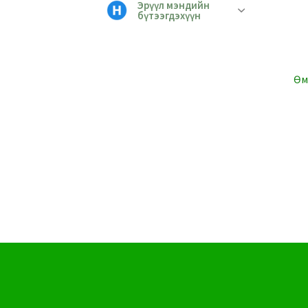
Эрүүл мэндийн
бүтээгдэхүүн
Өм