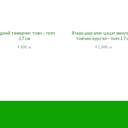
дний төмөрлөг товч – голч
Ягаан шар алаг цэцэг мөнг
1.7 см
товчин зүүсгэл – голч 1.7 
₮
500
₮
1,500
/ ш
/ ш