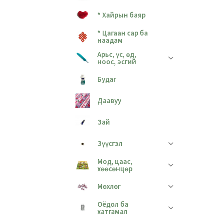
* Хайрын баяр
* Цагаан сар ба
наадам
Арьс, үс, өд,
ноос, эсгий
Будаг
Даавуу
Зай
Зүүсгэл
Мод, цаас,
хөөсөнцөр
Мөхлөг
Оёдол ба
хатгамал