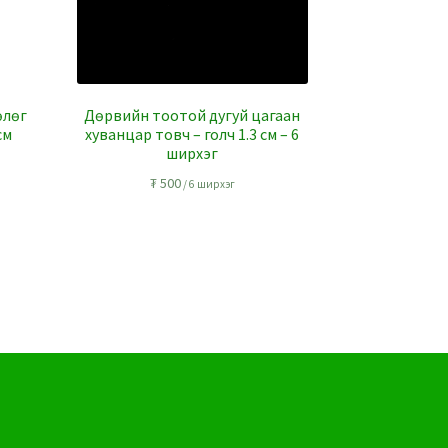
өлөг
Дөрвийн тоотой дугуй цагаан
см
хуванцар товч – голч 1.3 см – 6
ширхэг
₮
500
/ 6 ширхэг