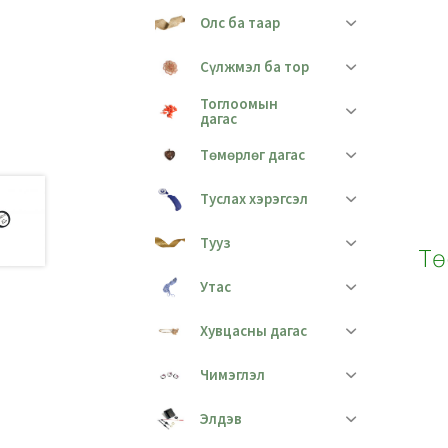
Олс ба таар
Сүлжмэл ба тор
Тоглоомын
дагас
Төмөрлөг дагас
Туслах хэрэгсэл
Тууз
Тө
Утас
Хувцасны дагас
Чимэглэл
Элдэв