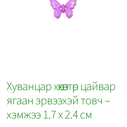
Хуванцар хөхөвтөр цайвар
ягаан эрвээхэй товч –
хэмжээ 1.7 x 2.4 см