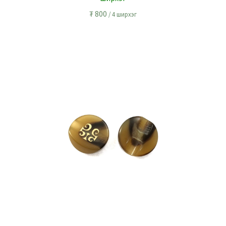
₮
800
/ 4 ширхэг