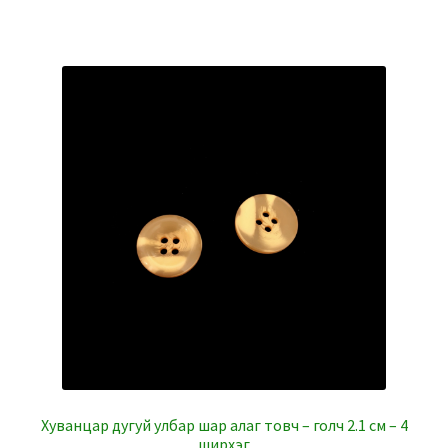
Хуванцар дугуй улбар шар алаг товч – голч 2.1 см – 4
ширхэг