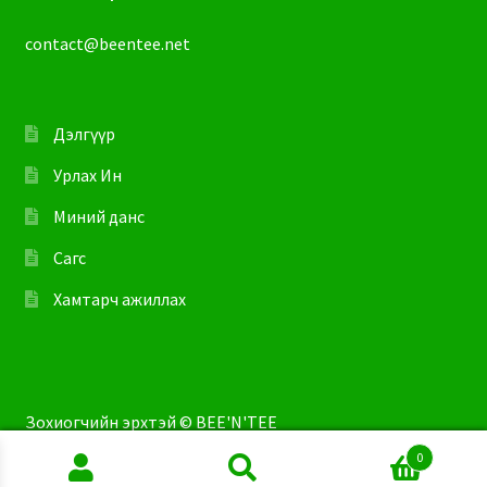
contact@beentee.net
Дэлгүүр
Урлах Ин
Миний данс
Сагс
Хамтарч ажиллах
Зохиогчийн эрхтэй © BEE'N'TEE
0
Search
Search