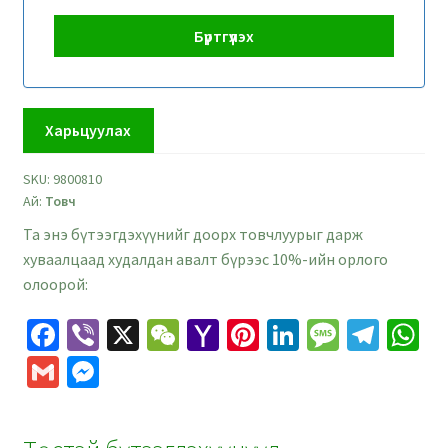
Харьцуулах
SKU:
9800810
Ай:
Товч
Та энэ бүтээгдэхүүнийг доорх товчлуурыг дарж
хуваалцаад худалдан авалт бүрээс 10%-ийн орлого
олоорой:
Fa
Vi
X
W
Ya
Pi
Li
M
Te
W
ce
b
e
h
nt
n
es
le
h
G
M
b
er
C
o
er
ke
sa
gr
at
m
es
o
h
o
es
dI
ge
a
s
ai
se