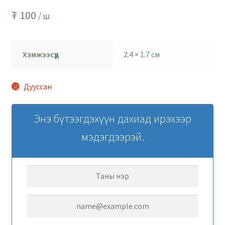
₮
100
/ ш
Хэмжээсүүд
2.4 × 1.7 см
Дууссан
Энэ бүтээгдэхүүн дахиад ирэхээр
мэдэгдээрэй.