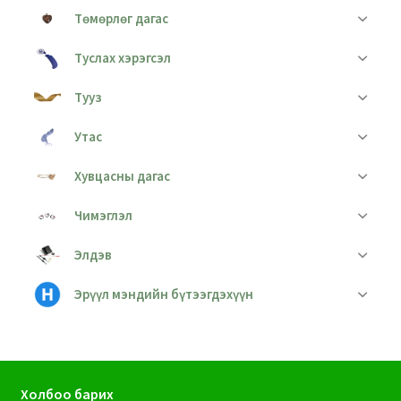
Төмөрлөг дагас
Туслах хэрэгсэл
Тууз
Утас
Хувцасны дагас
Чимэглэл
Элдэв
Эрүүл мэндийн бүтээгдэхүүн
Холбоо барих