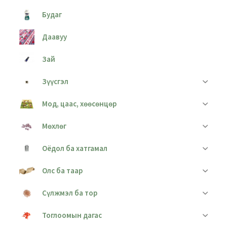
Будаг
Даавуу
Зай
Зүүсгэл
Мод, цаас, хөөсөнцөр
Мөхлөг
Оёдол ба хатгамал
Олс ба таар
Сүлжмэл ба тор
Тоглоомын дагас