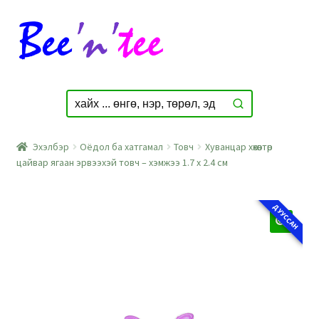
Skip
Skip
to
to
navigation
content
Эхэлбэр
Оёдол ба хатгамал
Товч
Хуванцар хөхөвтөр
цайвар ягаан эрвээхэй товч – хэмжээ 1.7 x 2.4 см
ДУУССАН