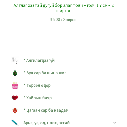
Алтлаг хээтэй дугуй бор алаг товч – голч 1.7 см – 2
ширхэг
₮
900
/ 2 ширхэг
* Ангилагдаагүй
* Зул сар ба шинэ жил
* Төрсөн өдөр
* Хайрын баяр
* Цагаан сар ба наадам
Арьс, үс, өд, ноос, эсгий