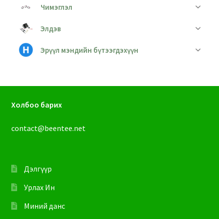
Чимэглэл
Элдэв
Эрүүл мэндийн бүтээгдэхүүн
Холбоо барих
contact@beentee.net
Дэлгүүр
Урлах Ин
Миний данс