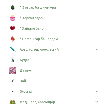
* Зул сар ба шинэ жил
* Төрсөн өдөр
* Хайрын баяр
* Цагаан сар ба наадам
Арьс, үс, өд, ноос, эсгий
Будаг
Даавуу
Зай
Зүүсгэл
Мод, цаас, хөөсөнцөр