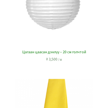
Цагаан цаасан дэнлүү – 20 см голчтой
₮
3,500
/ ш