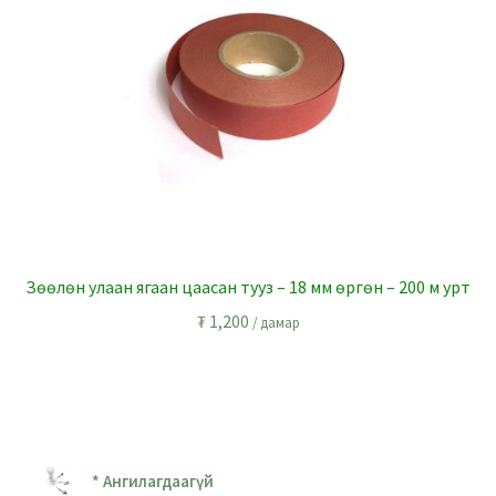
Зөөлөн улаан ягаан цаасан тууз – 18 мм өргөн – 200 м урт
₮
1,200
/ дамар
* Ангилагдаагүй