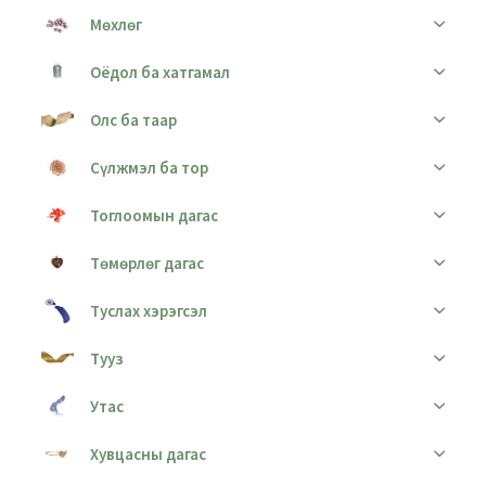
Мөхлөг
Оёдол ба хатгамал
Олс ба таар
Сүлжмэл ба тор
Тоглоомын дагас
Төмөрлөг дагас
Туслах хэрэгсэл
Тууз
Утас
Хувцасны дагас