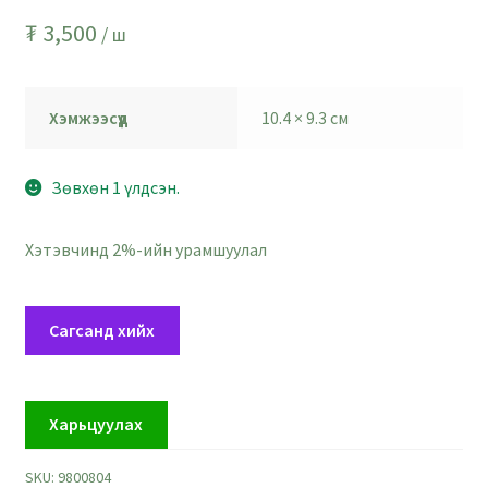
₮
3,500
/ ш
Хэмжээсүүд
10.4 × 9.3 см
Зөвхөн 1 үлдсэн.
Хэтэвчинд 2%-ийн урамшуулал
Мэндчилгээний
Сагсанд хийх
ил
захидал
-
Харьцуулах
хэмжээ
9
SKU:
9800804
x