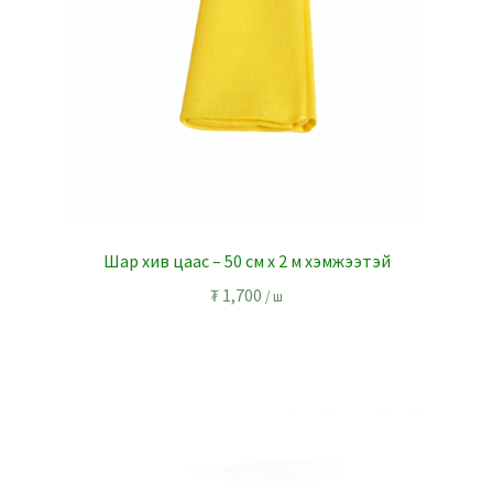
Шар хив цаас – 50 см х 2 м хэмжээтэй
₮
1,700
/ ш