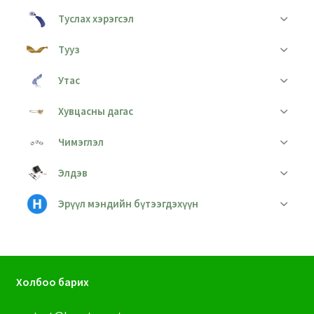
Туслах хэрэгсэл
Тууз
Утас
Хувцасны дагас
Чимэглэл
Элдэв
Эрүүл мэндийн бүтээгдэхүүн
Холбоо барих