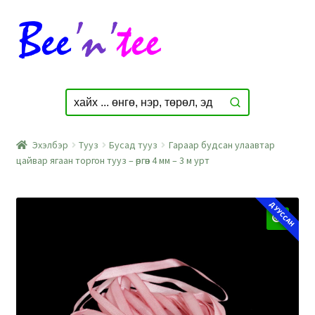
Skip
Skip
to
to
navigation
content
Эхэлбэр
Тууз
Бусад тууз
Гараар будсан улаавтар
цайвар ягаан торгон тууз – өргөн 4 мм – 3 м урт
ДУУССАН