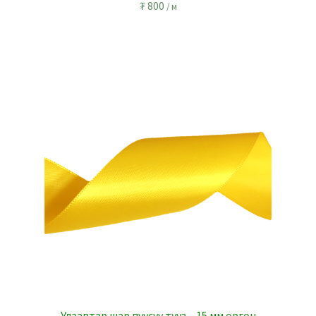
₮
800
/ м
Улаавтар шар пүүсүү тууз – 15 мм өргөн