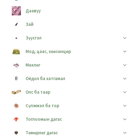
Даавуу
Зай
Зүүсгэл
Мод, цаас, хөөсөнцөр
Мөхлөг
Оёдол ба хатгамал
Олс ба таар
Сүлжмэл ба тор
Тоглоомын дагас
Төмөрлөг дагас