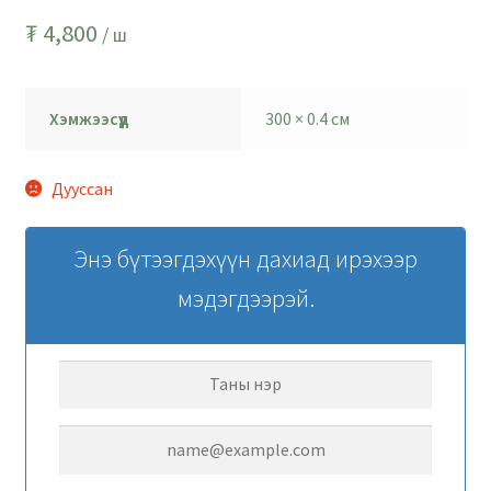
₮
4,800
/ ш
Хэмжээсүүд
300 × 0.4 см
Дууссан
Энэ бүтээгдэхүүн дахиад ирэхээр
мэдэгдээрэй.