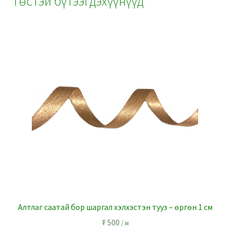
Төстэй бүтээгдэхүүнүүд
o
at
M
t
n
m
p
l
n
k
ai
p
ge
l
r
Алтлаг саатай бор шаргал хэлхэстэн тууз – өргөн 1 см
₮
500
/ м