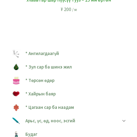
₮
200
/ м
* Ангилагдаагүй
* Зул сар ба шинэ жил
* Төрсөн өдөр
* Хайрын баяр
* Цагаан сар ба наадам
Арьс, үс, өд, ноос, эсгий
Будаг