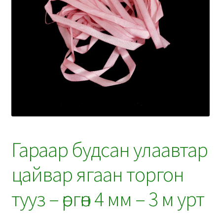
Гараар будсан улаавтар
цайвар ягаан торгон
тууз – өргөн 4 мм – 3 м урт