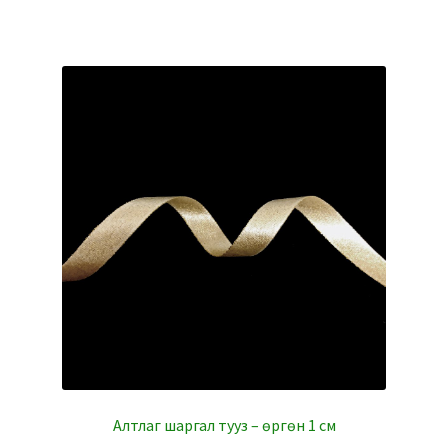
Алтлаг шаргал тууз – өргөн 1 см