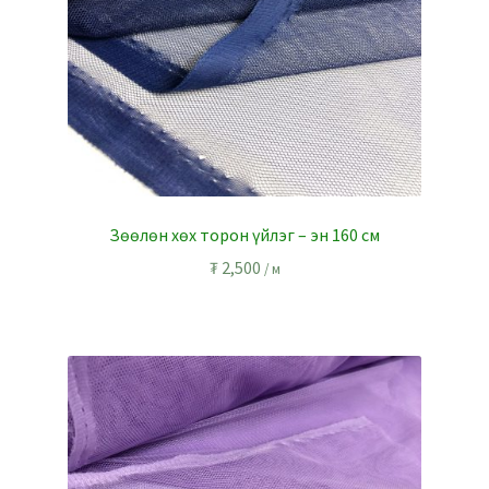
Зөөлөн хөх торон үйлэг – эн 160 см
₮
2,500
/ м