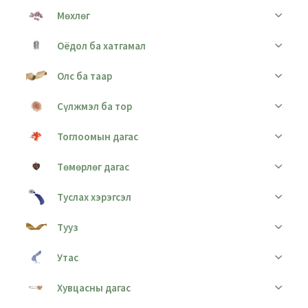
Мөхлөг
Оёдол ба хатгамал
Олс ба таар
Сүлжмэл ба тор
Тоглоомын дагас
Төмөрлөг дагас
Туслах хэрэгсэл
Тууз
Утас
Хувцасны дагас