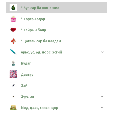
* Зул сар ба шинэ жил
* Төрсөн өдөр
* Хайрын баяр
* Цагаан сар ба наадам
Арьс, үс, өд, ноос, эсгий
Будаг
Даавуу
Зай
Зүүсгэл
Мод, цаас, хөөсөнцөр