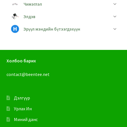
Чимэглэл
Элдэв
Эрүүл мэндийн бүтээгдэхүүн
Холбоо барих
contact@beentee.net
Дэлгүүр
Урлах Ин
Миний данс