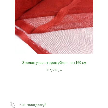
Зөөлөн улаан торон үйлэг – эн 160 см
₮
2,500
/ м
* Ангилагдаагүй