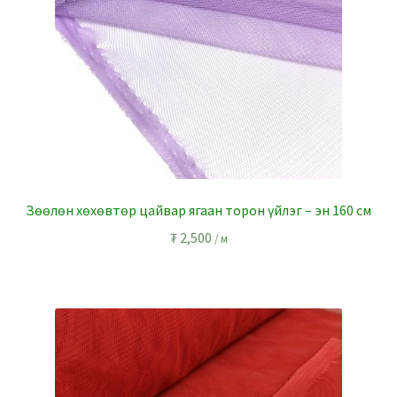
Зөөлөн хөхөвтөр цайвар ягаан торон үйлэг – эн 160 см
₮
2,500
/ м