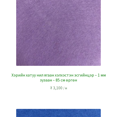
Хэрийн хатуу нил ягаан хэлхэстэн эсгийнцэр – 1 мм
зузаан – 85 см өргөн
₮
3,100
/ м