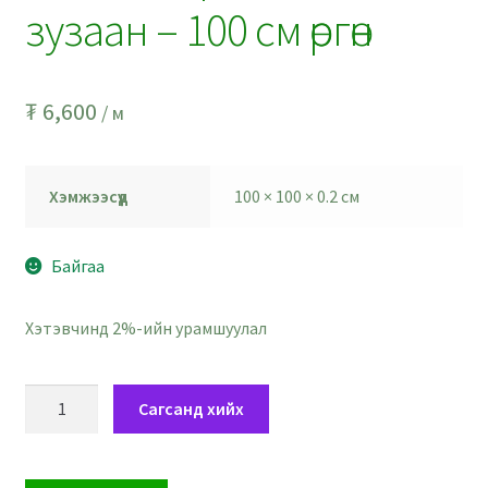
зузаан – 100 см өргөн
₮
6,600
/ м
Хэмжээсүүд
100 × 100 × 0.2 см
Байгаа
Хэтэвчинд 2%-ийн урамшуулал
Хэрийн
Сагсанд хийх
хатуу
ягаавтар
шаргал