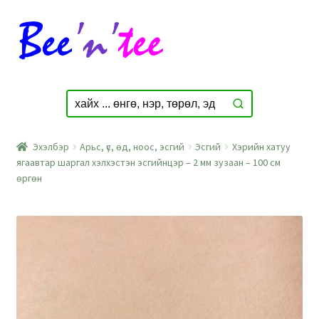
Skip
Skip
to
to
navigation
content
Эхэлбэр
Арьс, үс, өд, ноос, эсгий
Эсгий
Хэрийн хатуу
ягаавтар шаргал хэлхэстэн эсгийнцэр – 2 мм зузаан – 100 см
өргөн