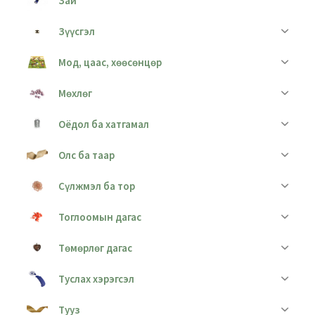
Зай
Зүүсгэл
Мод, цаас, хөөсөнцөр
Мөхлөг
Оёдол ба хатгамал
Олс ба таар
Сүлжмэл ба тор
Тоглоомын дагас
Төмөрлөг дагас
Туслах хэрэгсэл
Тууз