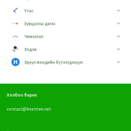
Утас
Хувцасны дагас
Чимэглэл
Элдэв
Эрүүл мэндийн бүтээгдэхүүн
Холбоо барих
contact@beentee.net