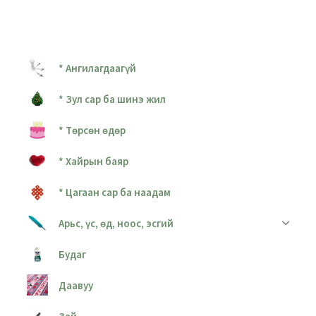
* Ангилагдаагүй
* Зул сар ба шинэ жил
* Төрсөн өдөр
* Хайрын баяр
* Цагаан сар ба наадам
Арьс, үс, өд, ноос, эсгий
Будаг
Даавуу