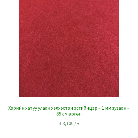
Хэрийн хатуу улаан хэлхэстэн эсгийнцэр – 1 мм зузаан –
85 см өргөн
₮
3,100
/ м