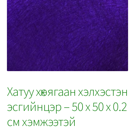
Хатуу хөх ягаан хэлхэстэн
эсгийнцэр – 50 x 50 x 0.2
см хэмжээтэй