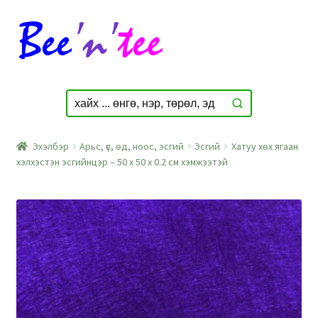
Skip
Skip
to
to
navigation
content
Эхэлбэр
Арьс, үс, өд, ноос, эсгий
Эсгий
Хатуу хөх ягаан
хэлхэстэн эсгийнцэр – 50 x 50 x 0.2 см хэмжээтэй