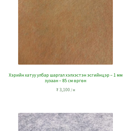
Хэрийн хатуу улбар шаргал хэлхэстэн эсгийнцэр – 1 мм
зузаан – 85 см өргөн
₮
3,100
/ м