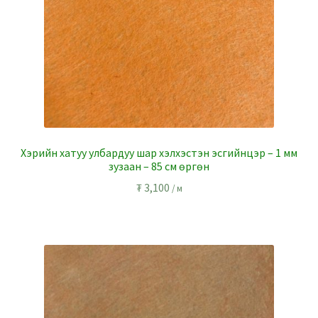
Хэрийн хатуу улбардуу шар хэлхэстэн эсгийнцэр – 1 мм
зузаан – 85 см өргөн
₮
3,100
/ м