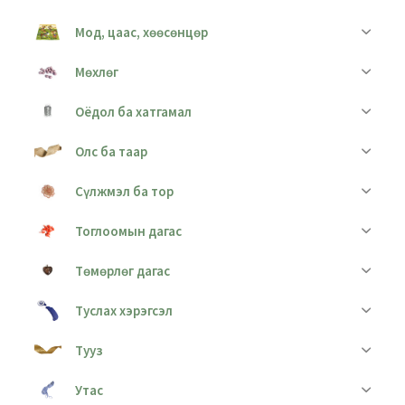
Мод, цаас, хөөсөнцөр
Мөхлөг
Оёдол ба хатгамал
Олс ба таар
Сүлжмэл ба тор
Тоглоомын дагас
Төмөрлөг дагас
Туслах хэрэгсэл
Тууз
Утас