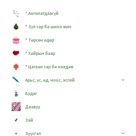
* Ангилагдаагүй
* Зул сар ба шинэ жил
* Төрсөн өдөр
* Хайрын баяр
* Цагаан сар ба наадам
Арьс, үс, өд, ноос, эсгий
Будаг
Даавуу
Зай
Зүүсгэл