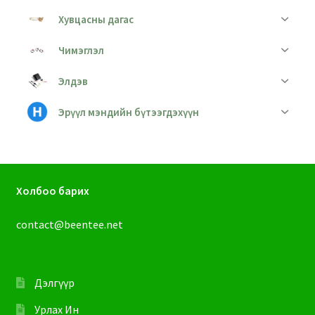
Хувцасны дагас
Чимэглэл
Элдэв
Эрүүл мэндийн бүтээгдэхүүн
Холбоо барих
contact@beentee.net
Дэлгүүр
Урлах Ин