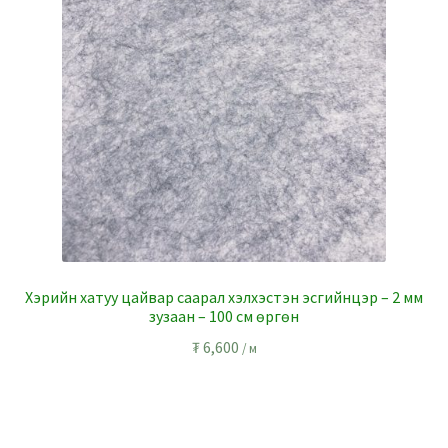
Хэрийн хатуу цайвар саарал хэлхэстэн эсгийнцэр – 2 мм
зузаан – 100 см өргөн
₮
6,600
/ м