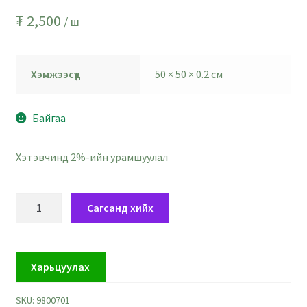
₮
2,500
/ ш
Хэмжээсүүд
50 × 50 × 0.2 см
Байгаа
Хэтэвчинд 2%-ийн урамшуулал
Хатуу
Сагсанд хийх
хөх
ягаан
хэлхэстэн
Харьцуулах
эсгийнцэр
-
SKU:
9800701
50