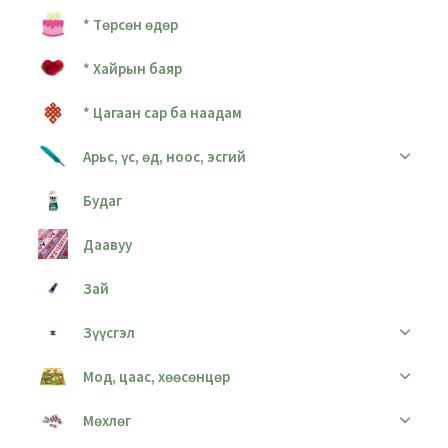
* Төрсөн өдөр
* Хайрын баяр
* Цагаан сар ба наадам
Арьс, үс, өд, ноос, эсгий
Будаг
Даавуу
Зай
Зүүсгэл
Мод, цаас, хөөсөнцөр
Мөхлөг