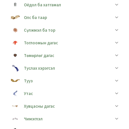
Оёдол ба хатгамал
Олс ба таар
Сүлжмэл ба тор
Тоглоомын дагас
Төмөрлөг дагас
Туслах хэрэгсэл
Тууз
Утас
Хувцасны дагас
Чимэглэл