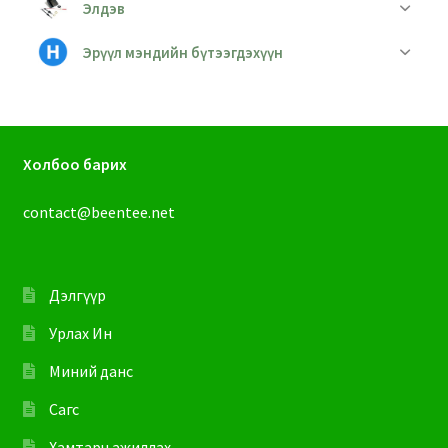
Элдэв
Эрүүл мэндийн бүтээгдэхүүн
Холбоо барих
contact@beentee.net
Дэлгүүр
Урлах Ин
Миний данс
Сагс
Хамтарч ажиллах