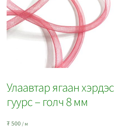
Улаавтар ягаан хэрдэс
гуурс – голч 8 мм
₮
500
/ м