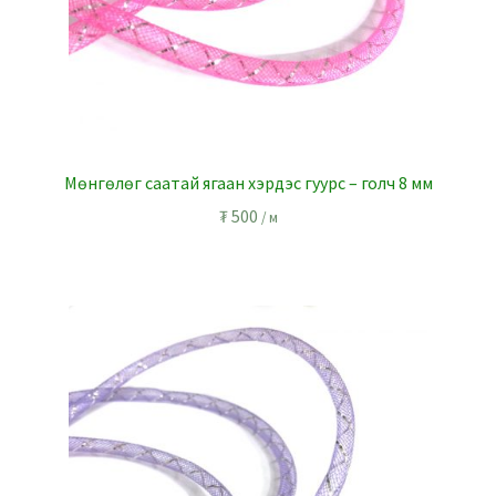
Мөнгөлөг саатай ягаан хэрдэс гуурс – голч 8 мм
₮
500
/ м