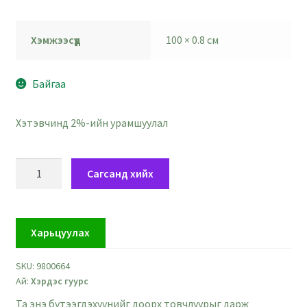
Хэмжээсүүд
100 × 0.8 см
Байгаа
Хэтэвчинд 2%-ийн урамшуулал
Улаавтар
Сагсанд хийх
ягаан
хэрдэс
гуурс
Харьцуулах
-
голч
SKU:
9800664
8
Ай:
Хэрдэс гуурс
мм
quantity
Та энэ бүтээгдэхүүнийг доорх товчлуурыг дарж