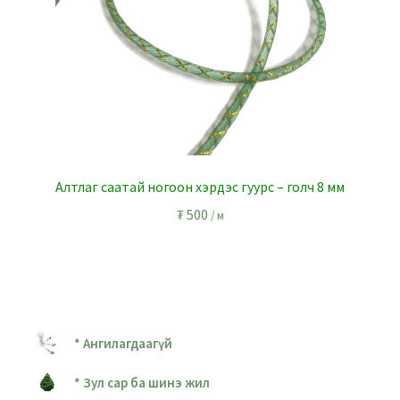
Алтлаг саатай ногоон хэрдэс гуурс – голч 8 мм
₮
500
/ м
* Ангилагдаагүй
* Зул сар ба шинэ жил