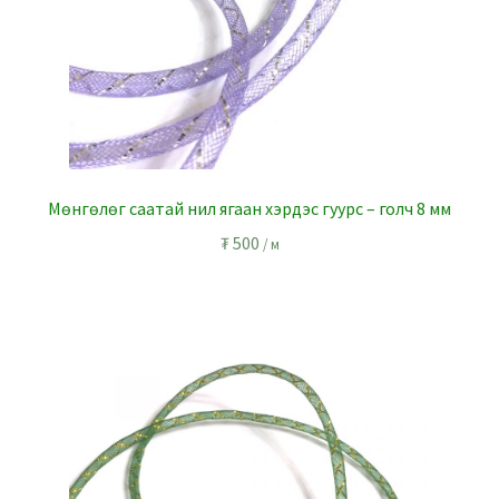
Мөнгөлөг саатай нил ягаан хэрдэс гуурс – голч 8 мм
₮
500
/ м