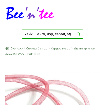
Skip
Skip
to
to
navigation
content
Эхэлбэр
Сүлжмэл ба тор
Хэрдэс гуурс
Улаавтар ягаан
хэрдэс гуурс – голч 8 мм