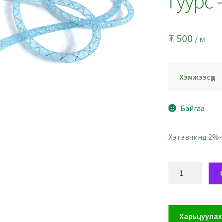
гуурс 
₮
500
/ м
Хэмжээсүүд
Байгаа
Хэтэвчинд 2%-
Мөнгөлөг
саатай
ногоовтор
цайвар
Харьцуула
цэнхэр