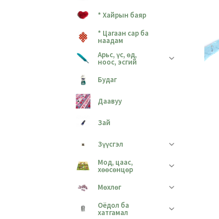
* Хайрын баяр
* Цагаан сар ба
наадам
Арьс, үс, өд,
ноос, эсгий
Будаг
Даавуу
Зай
Зүүсгэл
Мод, цаас,
хөөсөнцөр
Мөхлөг
Оёдол ба
хатгамал