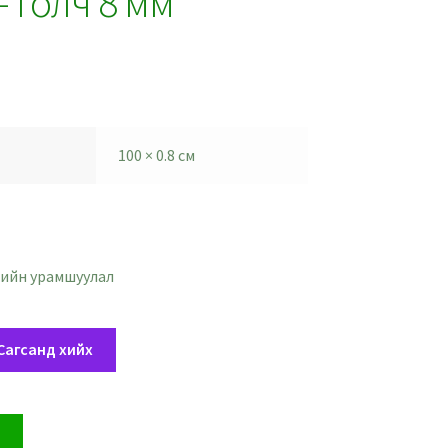
– голч 8 мм
100 × 0.8 см
ийн урамшуулал
Сагсанд хийх
х