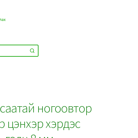
лах
өг саатай ногоовтор
р цэнхэр хэрдэс