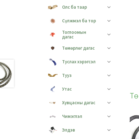
Олс ба таар
Сүлжмэл ба тор
Тоглоомын
дагас
Төмөрлөг дагас
Туслах хэрэгсэл
Тууз
Утас
Тө
Хувцасны дагас
Чимэглэл
Элдэв