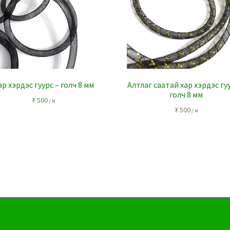
ар хэрдэс гуурс – голч 8 мм
Алтлаг саатай хар хэрдэс гу
голч 8 мм
₮
500
/ м
₮
500
/ м