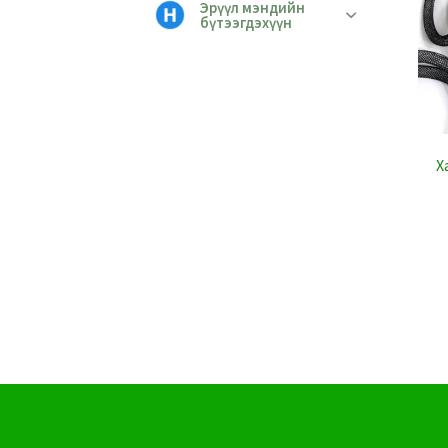
Эрүүл мэндийн
бүтээгдэхүүн
Х