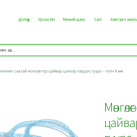
Дэлгүүр
Урлах Ин
Миний данс
Сагс
Хамтарч ажил
нгөлөг саатай ногоовтор цайвар цэнхэр хэрдэс гуурс – голч 8 мм
Мөнгөл
цайва