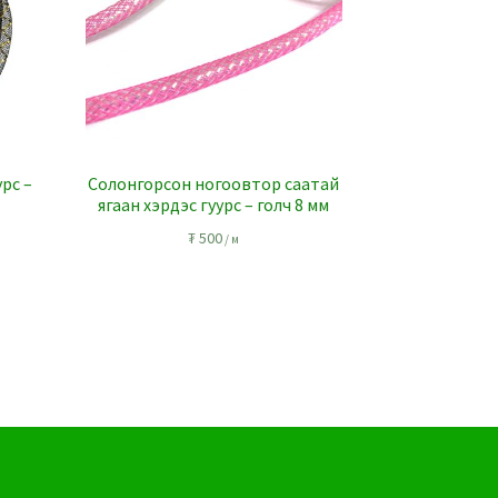
урс –
Солонгорсон ногоовтор саатай
ягаан хэрдэс гуурс – голч 8 мм
₮
500
/ м