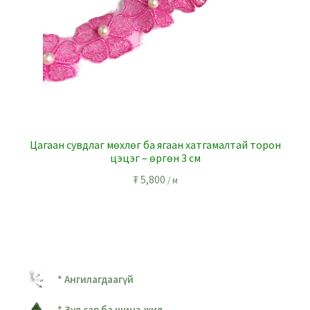
Цагаан сувдлаг мөхлөг ба ягаан хатгамалтай торон
цэцэг – өргөн 3 см
₮
5,800
/ м
* Ангилагдаагүй
* Зул сар ба шинэ жил