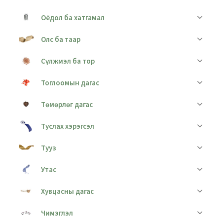
Оёдол ба хатгамал
Олс ба таар
Сүлжмэл ба тор
Тоглоомын дагас
Төмөрлөг дагас
Туслах хэрэгсэл
Тууз
Утас
Хувцасны дагас
Чимэглэл