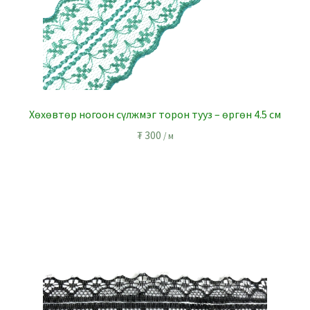
Хөхөвтөр ногоон сүлжмэг торон тууз – өргөн 4.5 см
₮
300
/ м