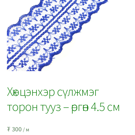
Хөх цэнхэр сүлжмэг
торон тууз – өргөн 4.5 см
₮
300
/ м