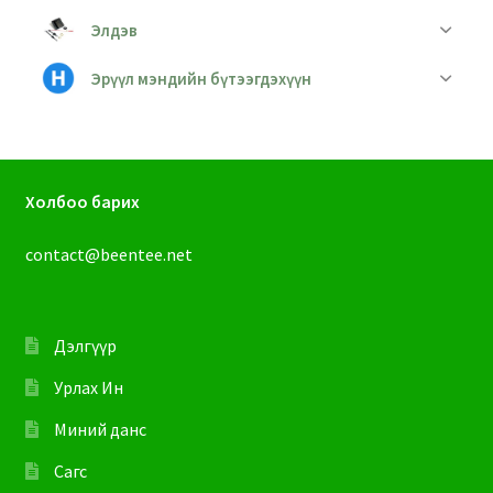
Элдэв
Эрүүл мэндийн бүтээгдэхүүн
Холбоо барих
contact@beentee.net
Дэлгүүр
Урлах Ин
Миний данс
Сагс