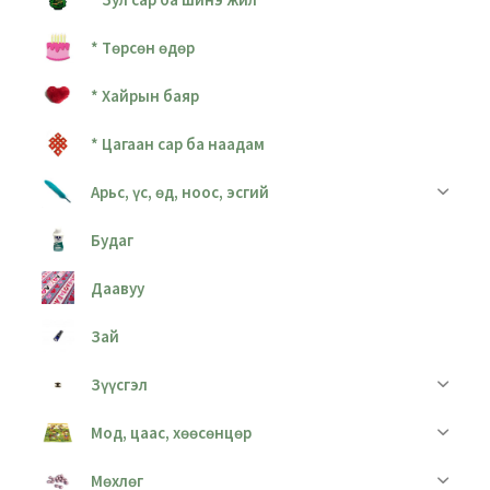
* Төрсөн өдөр
* Хайрын баяр
* Цагаан сар ба наадам
Арьс, үс, өд, ноос, эсгий
Будаг
Даавуу
Зай
Зүүсгэл
Мод, цаас, хөөсөнцөр
Мөхлөг