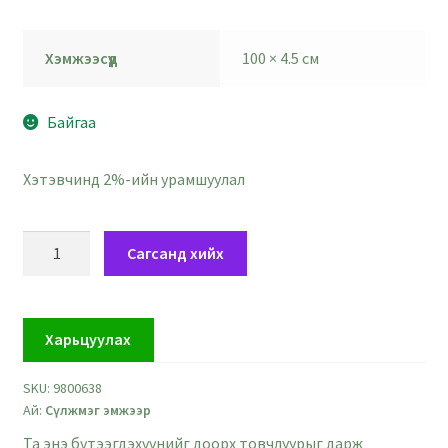
Хэмжээсүүд
100 × 4.5 см
Байгаа
Хэтэвчинд 2%-ийн урамшуулал
Хөх
Сагсанд хийх
цэнхэр
сүлжмэг
торон
Харьцуулах
тууз
-
SKU:
9800638
өргөн
Ай:
Сүлжмэг эмжээр
4.5
см
Та энэ бүтээгдэхүүнийг доорх товчлуурыг дарж