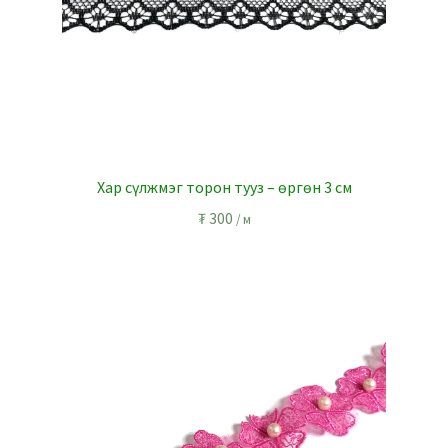
Хар сүлжмэг торон тууз – өргөн 3 см
₮
300
/ м