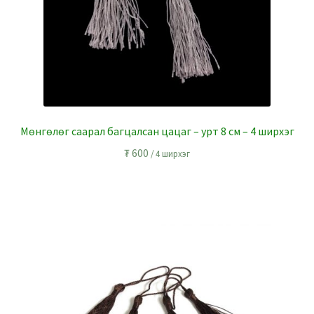
Мөнгөлөг саарал багцалсан цацаг – урт 8 см – 4 ширхэг
₮
600
/ 4 ширхэг