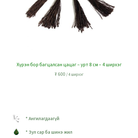
Хүрэн бор багцалсан цацаг – урт 8 см – 4 ширхэг
₮
600
/ 4 ширхэг
* Ангилагдаагүй
* Зул сар ба шинэ жил