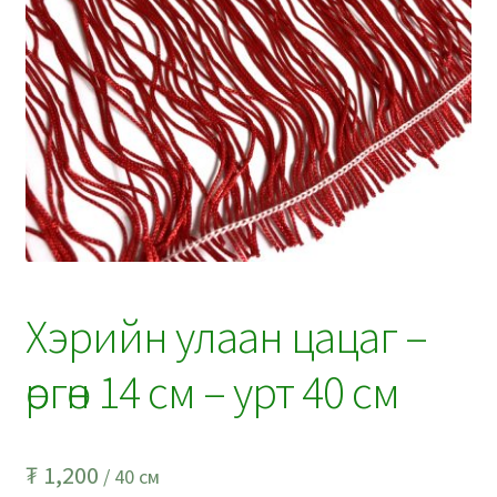
Хэрийн улаан цацаг –
өргөн 14 см – урт 40 см
₮
1,200
/ 40 см