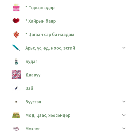
* Төрсөн өдөр
* Хайрын баяр
* Цагаан сар ба наадам
Арьс, үс, өд, ноос, эсгий
Будаг
Даавуу
Зай
Зүүсгэл
Мод, цаас, хөөсөнцөр
Мөхлөг