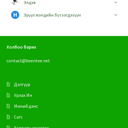
Элдэв
Эрүүл мэндийн бүтээгдэхүүн
Холбоо барих
contact@beentee.net
Дэлгүүр
Урлах Ин
Миний данс
Сагс
Хамтарч ажиллах