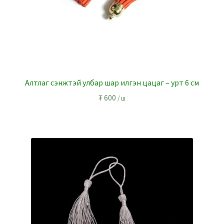
Алтлаг сэнжтэй улбар шар илгэн цацаг – урт 6 см
₮
600
/ ш