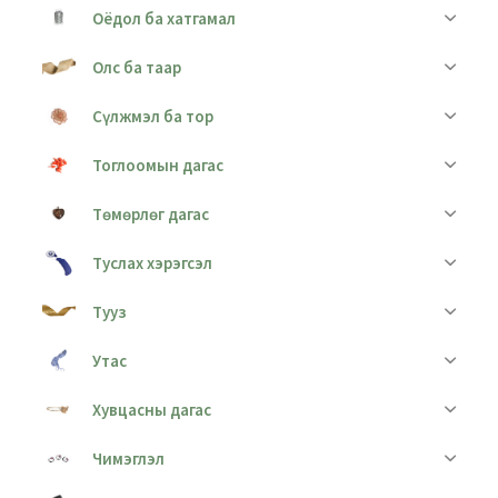
Оёдол ба хатгамал
Олс ба таар
Сүлжмэл ба тор
Тоглоомын дагас
Төмөрлөг дагас
Туслах хэрэгсэл
Тууз
Утас
Хувцасны дагас
Чимэглэл