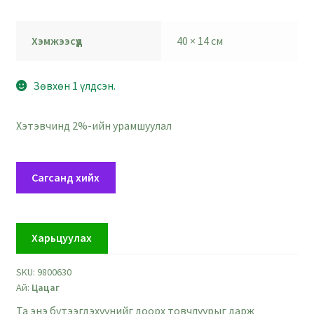
Хэмжээсүүд
40 × 14 см
Зөвхөн 1 үлдсэн.
Хэтэвчинд 2%-ийн урамшуулал
Хэрийн
Сагсанд хийх
улаан
цацаг
-
Харьцуулах
өргөн
14
SKU:
9800630
см
Ай:
Цацаг
-
урт
Та энэ бүтээгдэхүүнийг доорх товчлуурыг дарж