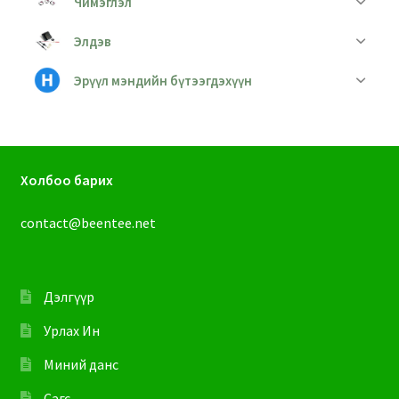
Чимэглэл
Элдэв
Эрүүл мэндийн бүтээгдэхүүн
Холбоо барих
contact@beentee.net
Дэлгүүр
Урлах Ин
Миний данс
Сагс