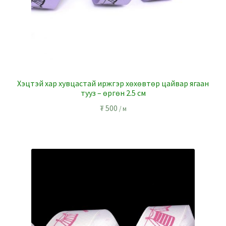
Хэцтэй хар хувцастай иржгэр хөхөвтөр цайвар ягаан
тууз – өргөн 2.5 см
₮
500
/ м