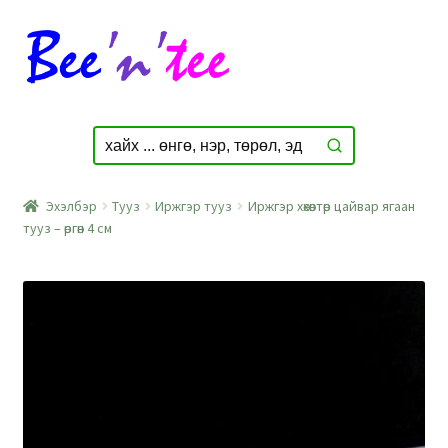
Skip
Skip
to
to
navigation
content
Эхэлбэр
Тууз
Иржгэр тууз
Иржгэр хөхөвтөр цайвар ягаан
тууз – өргөн 4 см