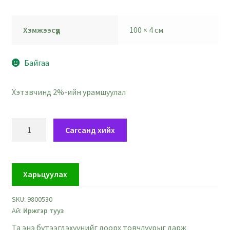
Хэмжээсүүд
100 × 4 см
Байгаа
Хэтэвчинд 2%-ийн урамшуулал
Иржгэр
Сагсанд хийх
хөхөвтөр
цайвар
ягаан
Харьцуулах
тууз
-
SKU:
9800530
өргөн
Ай:
Иржгэр тууз
4
см
Та энэ бүтээгдэхүүнийг доорх товчлуурыг дарж