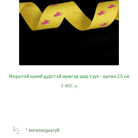
Морьтой хүний дүрстэй иржгэр шар тууз – өргөн 2.5 см
₮
400
/ м
* Ангилагдаагүй