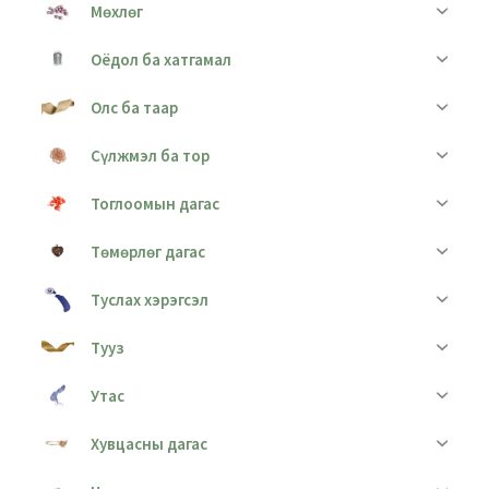
Мөхлөг
Оёдол ба хатгамал
Олс ба таар
Сүлжмэл ба тор
Тоглоомын дагас
Төмөрлөг дагас
Туслах хэрэгсэл
Тууз
Утас
Хувцасны дагас