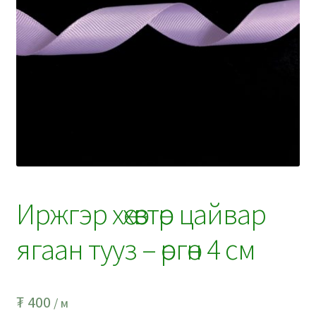
Иржгэр хөхөвтөр цайвар
ягаан тууз – өргөн 4 см
₮
400
/ м