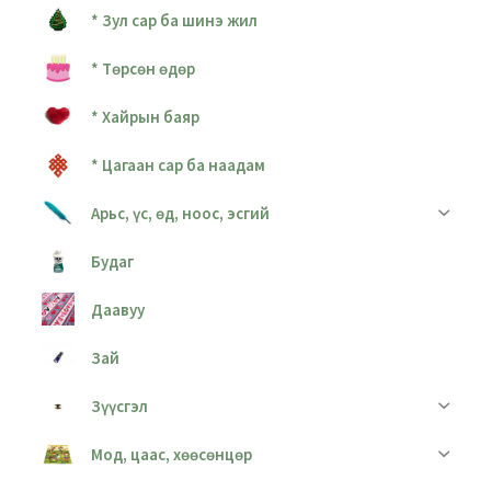
* Зул сар ба шинэ жил
* Төрсөн өдөр
* Хайрын баяр
* Цагаан сар ба наадам
Арьс, үс, өд, ноос, эсгий
Будаг
Даавуу
Зай
Зүүсгэл
Мод, цаас, хөөсөнцөр