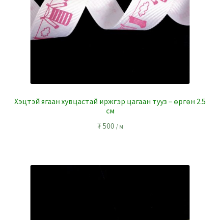
Хэцтэй ягаан хувцастай иржгэр цагаан тууз – өргөн 2.5
см
₮
500
/ м