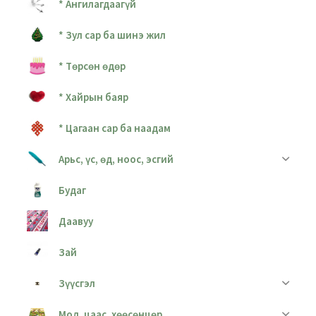
* Ангилагдаагүй
* Зул сар ба шинэ жил
* Төрсөн өдөр
* Хайрын баяр
* Цагаан сар ба наадам
Арьс, үс, өд, ноос, эсгий
Будаг
Даавуу
Зай
Зүүсгэл
Мод, цаас, хөөсөнцөр