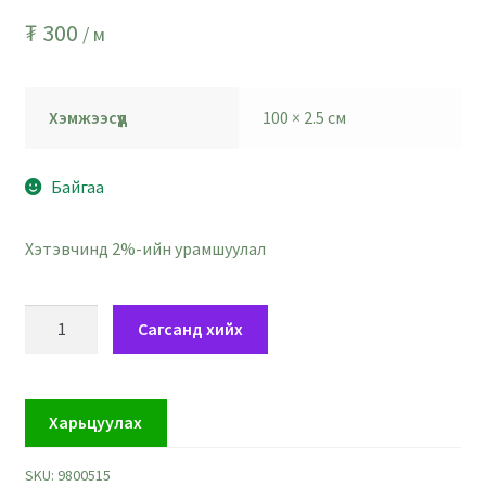
₮
300
/ м
Хэмжээсүүд
100 × 2.5 см
Байгаа
Хэтэвчинд 2%-ийн урамшуулал
Иржгэр
Сагсанд хийх
ногоовтор
цайвардуу
цэнхэр
Харьцуулах
тууз
-
SKU:
9800515
өргөн