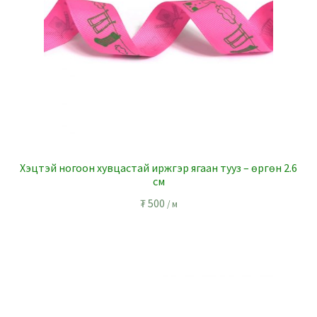
Хэцтэй ногоон хувцастай иржгэр ягаан тууз – өргөн 2.6
см
₮
500
/ м