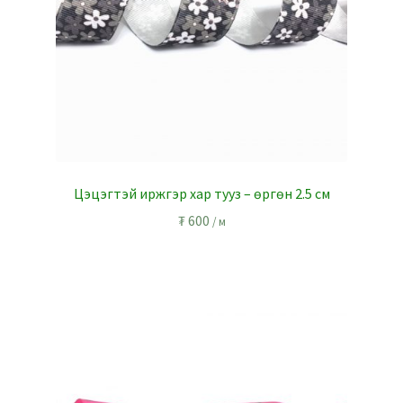
Цэцэгтэй иржгэр хар тууз – өргөн 2.5 см
₮
600
/ м