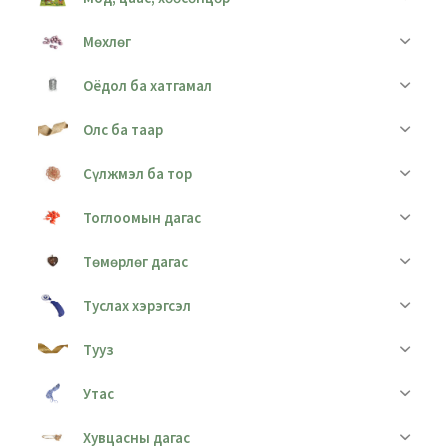
Мөхлөг
Оёдол ба хатгамал
Олс ба таар
Сүлжмэл ба тор
Тоглоомын дагас
Төмөрлөг дагас
Туслах хэрэгсэл
Тууз
Утас
Хувцасны дагас