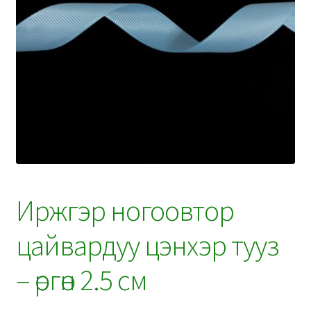
Иржгэр ногоовтор
цайвардуу цэнхэр тууз
– өргөн 2.5 см