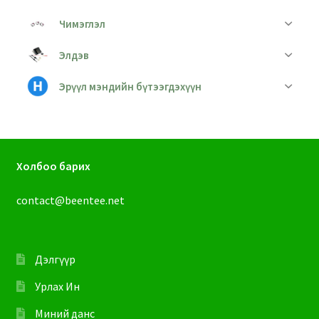
Чимэглэл
Элдэв
Эрүүл мэндийн бүтээгдэхүүн
Холбоо барих
contact@beentee.net
Дэлгүүр
Урлах Ин
Миний данс