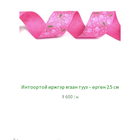
Интоортой иржгэр ягаан тууз – өргөн 2.5 см
₮
600
/ м